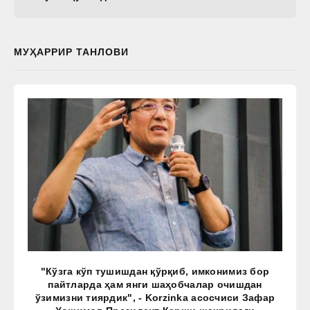
МУҲАРРИР ТАНЛОВИ
"Кўзга кўп тушишдан қўрқиб, имконимиз бор
пайтларда ҳам янги шаҳобчалар очишдан
ўзимизни тиярдик", - Korzinka асосчиси Зафар