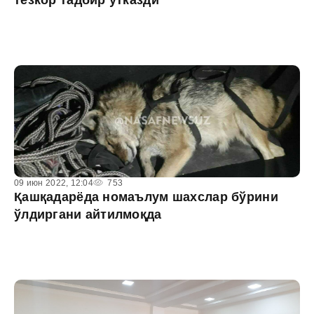
тезкор тадбир ўтказди
09 июн 2022, 12:04
753
Қашқадарёда номаълум шахслар бўрини
ўлдиргани айтилмоқда