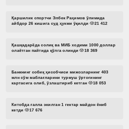
Қаршилик спортчи Элбек Раҳимов ўлимида
айбдор 26 кишига суд ҳукми ўқилди
21 412
Қашқадарёда солиқ ва МИБ ходими 1000 доллар
олаётган пайтида қўлга олинди
18 369
Банкнинг собиқ ҳисобчиси мижозларнинг 403
млн сўм маблағларини турмуш ўртоғининг
картасига олиб, ўзлаштириб кетган
18 053
Китобда ғалла экилган 1 гектар майдон ёниб
кетди
17 676