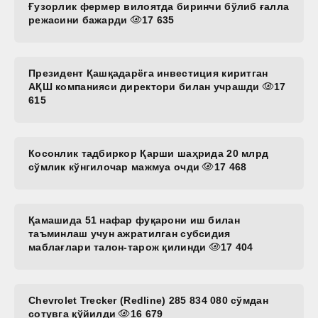
Ғузорлик фермер вилоятда биринчи бўлиб ғалла
режасини бажарди
17 635
Президент Қашқадарёга инвестиция киритган
АҚШ компанияси директори билан учрашди
17
615
Косонлик тадбиркор Қарши шаҳрида 20 млрд
сўмлик кўнгилочар мажмуа очди
17 468
Қамашида 51 нафар фуқарони иш билан
таъминлаш учун ажратилган субсидия
маблағлари талон-тарож қилинди
17 404
Chevrolet Trecker (Redline) 285 834 080 сўмдан
сотувга қўйилди
16 679