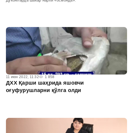
Дўконларда шакар нархи «осмонда».
11 июн 2022, 11:32
1 858
ДХХ Қарши шаҳрида яшовчи
оғуфурушларни қўлга олди