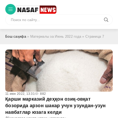
Бош саҳифа
» Материалы за Июнь 2022 года » Страница 7
11 июн 2022, 13:31
882
Қарши марказий деҳқон озиқ-овқат
бозорида арзон шакар учун узундан-узун
навбатлар юзага келди