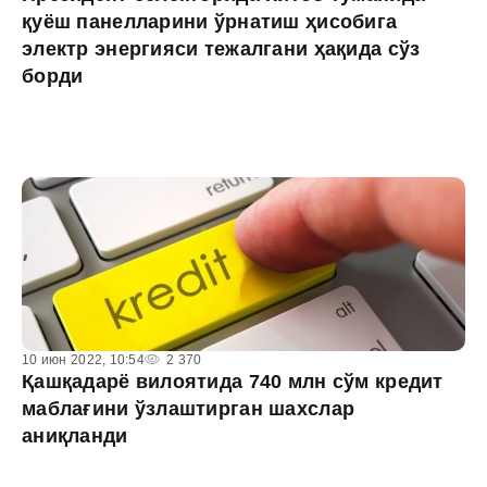
қуёш панелларини ўрнатиш ҳисобига
электр энергияси тежалгани ҳақида сўз
борди
10 июн 2022, 10:54
2 370
Қашқадарё вилоятида 740 млн сўм кредит
маблағини ўзлаштирган шахслар
аниқланди