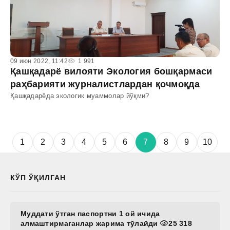
09 июн 2022, 11:42
1 991
Қашқадарё вилояти Экология бошқармаси
раҳбарияти журналистлардан қочмоқда
Қашқадарёда экологик муаммолар йўқми?
1
2
3
4
5
6
7
8
9
10
КЎП ЎҚИЛГАН
Муддати ўтган паспортни 1 ой ичида
алмаштирмаганлар жарима тўлайди
25 318