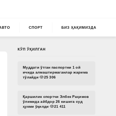
АВТО
СПОРТ
БИЗ ҲАҚИМИЗДА
КЎП ЎҚИЛГАН
Муддати ўтган паспортни 1 ой
ичида алмаштирмаганлар жарима
тўлайди
25 306
Қаршилик спортчи Элбек Раҳимов
ўлимида айбдор 26 кишига суд
ҳукми ўқилди
21 411