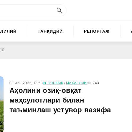
ҲЛИЛИЙ
ТАНҚИДИЙ
РЕПОРТАЖ
 10
03 июн 2022, 13:53
РЕПОРТАЖ
/
МАҲАЛЛИЙ
743
Аҳолини озиқ-овқат
маҳсулотлари билан
таъминлаш устувор вазифа