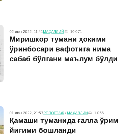
02 июн 2022, 11:41
МАҲАЛЛИЙ
10 071
Миришкор тумани ҳокими
ўринбосари вафотига нима
сабаб бўлгани маълум бўлди
01 июн 2022, 21:57
РЕПОРТАЖ
/
МАҲАЛЛИЙ
1 056
Қамаши туманида ғалла ўрим
йиғими бошланди