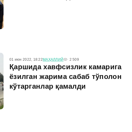
01 июн 2022, 18:22
МАҲАЛЛИЙ
2 509
Қаршида хавфсизлик камарига
ёзилган жарима сабаб тўполон
кўтарганлар қамалди