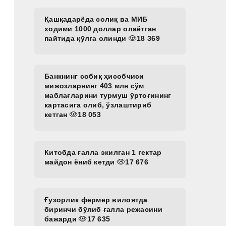
Қашқадарёда солиқ ва МИБ
ходими 1000 доллар олаётган
пайтида қўлга олинди
18 369
Банкнинг собиқ ҳисобчиси
мижозларнинг 403 млн сўм
маблағларини турмуш ўртоғининг
картасига олиб, ўзлаштириб
кетган
18 053
Китобда ғалла экилган 1 гектар
майдон ёниб кетди
17 676
Ғузорлик фермер вилоятда
биринчи бўлиб ғалла режасини
бажарди
17 635