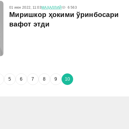
01 июн 2022, 11:03
МАҲАЛЛИЙ
6 563
Миришкор ҳокими ўринбосари
вафот этди
5
6
7
8
9
10