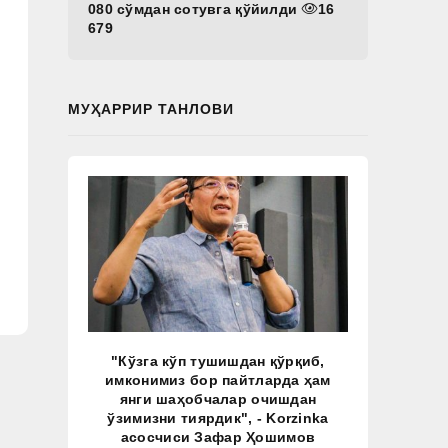
080 сўмдан сотувга қўйилди
16
679
МУҲАРРИР ТАНЛОВИ
"Кўзга кўп тушишдан қўрқиб,
имконимиз бор пайтларда ҳам
янги шаҳобчалар очишдан
ўзимизни тиярдик", - Korzinka
асосчиси Зафар Ҳошимов