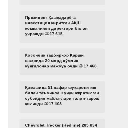
Президент Қашқадарёга
инвестиция киритган АҚШ
компанияси директори билан
учрашди
17 615
Косонлик тадбиркор Қарши
шаҳрида 20 млрд сўмлик
кўнгилочар мажмуа очди
17 468
Қамашида 51 нафар фуқарони иш
билан таъминлаш учун ажратилган
субсидия маблағлари талон-тарож
қилинди
17 403
Chevrolet Trecker (Redline) 285 834