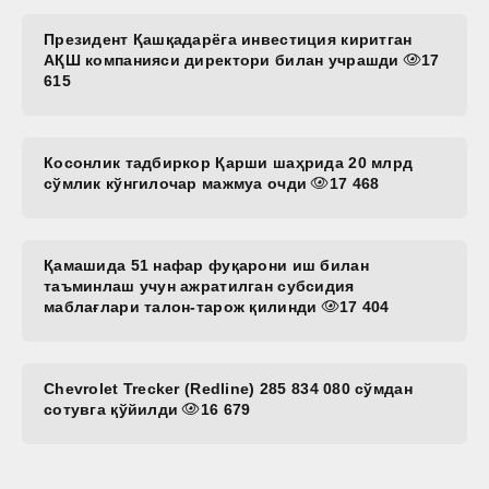
Президент Қашқадарёга инвестиция киритган
АҚШ компанияси директори билан учрашди
17
615
Косонлик тадбиркор Қарши шаҳрида 20 млрд
сўмлик кўнгилочар мажмуа очди
17 468
Қамашида 51 нафар фуқарони иш билан
таъминлаш учун ажратилган субсидия
маблағлари талон-тарож қилинди
17 404
Chevrolet Trecker (Redline) 285 834 080 сўмдан
сотувга қўйилди
16 679