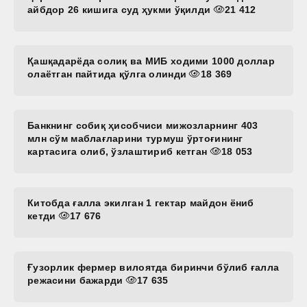
айбдор 26 кишига суд ҳукми ўқилди
21 412
Қашқадарёда солиқ ва МИБ ходими 1000 доллар
олаётган пайтида қўлга олинди
18 369
Банкнинг собиқ ҳисобчиси мижозларнинг 403
млн сўм маблағларини турмуш ўртоғининг
картасига олиб, ўзлаштириб кетган
18 053
Китобда ғалла экилган 1 гектар майдон ёниб
кетди
17 676
Ғузорлик фермер вилоятда биринчи бўлиб ғалла
режасини бажарди
17 635