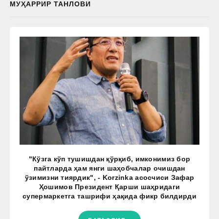
МУҲАРРИР ТАНЛОВИ
"Кўзга кўп тушишдан қўрқиб, имконимиз бор
пайтларда ҳам янги шаҳобчалар очишдан
ўзимизни тиярдик", - Korzinka асосчиси Зафар
Ҳошимов Президент Қарши шаҳридаги
супермаркетга ташрифи ҳақида фикр билдирди