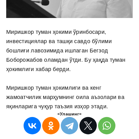
Миришкор туман ҳокими ўринбосари,
инвестициялар ва ташқи савдо бўлими
бошлиғи лавозимида ишлаган Бегзод
Боборожабов оламдан ўтди. Бу ҳақда туман
ҳокимлиги хабар берди.
Миришкор туман ҳокимлиги ва кенг
жамоатчилик марҳумнинг оила аъзолари ва
яқинларига чуқур таъзия изҳор этади.
«Улашинг»