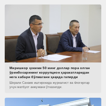
Миришкор ҳокими 50 минг доллар пора олган
ўринбосарининг коррупцион ҳаракатларидан
нега хабари бўлмагани ҳақида гапирди
Шерали Санаев иштирокида журналист ва блогерлар
учун матбуот анжумани ўтказилди.