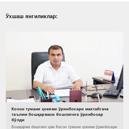
Ўхшаш янгиликлар:
Косон тумани ҳокими ўринбосари мактабгача
таълим бошқармаси бошлиғига ўринбосар
бўлди
Бошқарма бошлиғи ҳам Косон тумани ҳокими ўринбосари