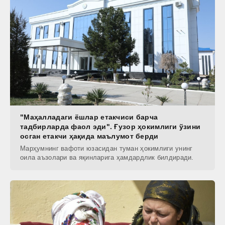
"Маҳалладаги ёшлар етакчиси барча
тадбирларда фаол эди". Ғузор ҳокимлиги ўзини
осган етакчи ҳақида маълумот берди
Марҳумнинг вафоти юзасидан туман ҳокимлиги унинг
оила аъзолари ва яқинларига ҳамдардлик билдиради.