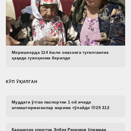
Миришкорда 114 ёшли онахонга туғилганлик
ҳақида гувоҳнома берилди
КЎП ЎҚИЛГАН
Муддати ўтган паспортни 1 ой ичида
алмаштирмаганлар жарима тўлайди
25 312
Қаршилик спортчи Элбек Раҳимов ўлимида