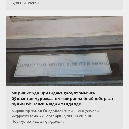
бўлиб ишлаган.
Миришкорда Президент қабулхонасига
йўлланган мурожаатни яширинча ёпиб юборган
бўлим бошлиғи ишдан ҳайдалди
Миришкор туман Ободонлаштириш бошқармаси
инфратузилма иншоотлари бўлими бошлиғи О.
Чориқулов ишдан ҳайдалди.