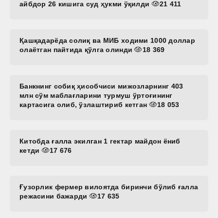
айбдор 26 кишига суд ҳукми ўқилди
21 411
Қашқадарёда солиқ ва МИБ ходими 1000 доллар
олаётган пайтида қўлга олинди
18 369
Банкнинг собиқ ҳисобчиси мижозларнинг 403
млн сўм маблағларини турмуш ўртоғининг
картасига олиб, ўзлаштириб кетган
18 053
Китобда ғалла экилган 1 гектар майдон ёниб
кетди
17 676
Ғузорлик фермер вилоятда биринчи бўлиб ғалла
режасини бажарди
17 635