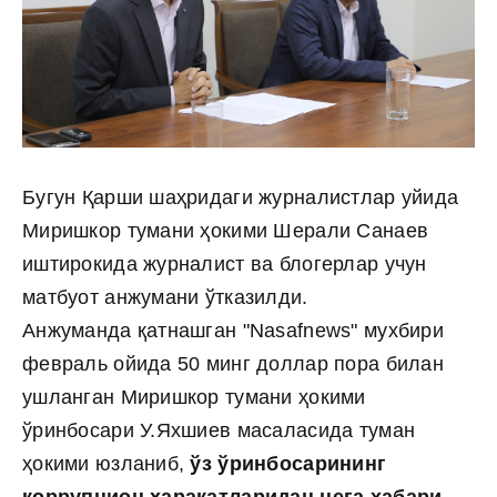
Бугун Қарши шаҳридаги журналистлар уйида
Миришкор тумани ҳокими Шерали Санаев
иштирокида журналист ва блогерлар учун
матбуот анжумани ўтказилди.
Анжуманда қатнашган "Nasafnews" мухбири
февраль ойида 50 минг доллар пора билан
ушланган Миришкор тумани ҳокими
ўринбосари У.Яхшиев масаласида туман
ҳокими юзланиб,
ўз ўринбосарининг
коррупцион ҳаракатларидан нега хабари