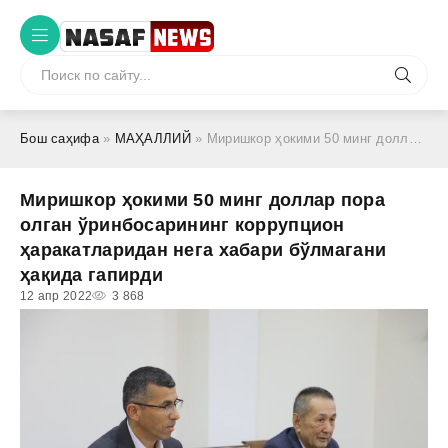
Бош саҳифа
»
МАҲАЛЛИЙ
» Миришкор ҳокими 50 минг доллар пора олган ўринбосарининг коррупцион ҳаракатларидан нега хабари бўлмагани ҳақида гапирди
Миришкор ҳокими 50 минг доллар пора
олган ўринбосарининг коррупцион
ҳаракатларидан нега хабари бўлмагани
ҳақида гапирди
12 апр 2022
3 868