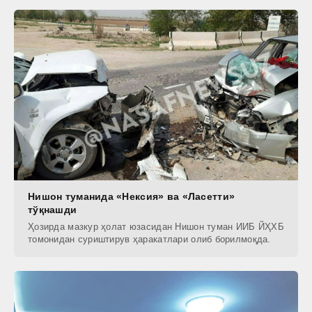
Нишон туманида «Некcия» ва «Ласетти»
тўқнашди
Ҳозирда мазкур ҳолат юзасидан Нишон туман ИИБ ЙҲХБ
томонидан суриштирув ҳаракатлари олиб борилмоқда.