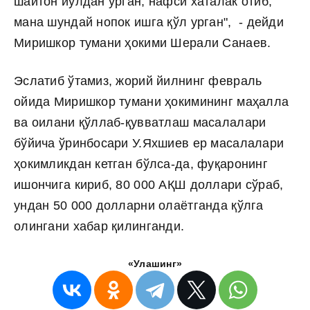
шайтон йўлдан урган, нафси хаталак отиб,
мана шундай нопок ишга қўл урган", - дейди
Миришкор тумани ҳокими Шерали Санаев.
Эслатиб ўтамиз, жорий йилнинг февраль
ойида Миришкор тумани ҳокимининг маҳалла
ва оилани қўллаб-қувватлаш масалалари
бўйича ўринбосари У.Яхшиев ер масалалари
ҳокимликдан кетган бўлса-да, фуқаронинг
ишончига кириб, 80 000 АҚШ доллари сўраб,
ундан 50 000 долларни олаётганда қўлга
олингани хабар қилинганди.
«Улашинг»