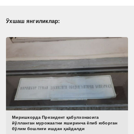
Ўхшаш янгиликлар:
Миришкорда Президент қабулхонасига
йўлланган мурожаатни яширинча ёпиб юборган
бўлим бошлиғи ишдан ҳайдалди