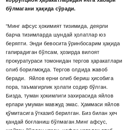
бўлмагани ҳақида сўради.
"Минг афсус ҳокимият тизимида, деярли
барча тизимларда шундай ҳолатлар юз
беряпти. Энди бевосита ўринбосарим ҳақида
гапирадиган бўлсам, ҳозирда вилоят
прокуратураси томонидан тергов ҳаракатлари
олиб борилмоқда. Тергов олдида жавоб
беради. Яйлов ерни олиб бериш ҳисобига
пора, таъмагирлик ҳолати содир бўлган.
Бизда, туман ҳокимлиги захирасида яйлов
ерлари умуман мавжуд эмас. Ҳаммаси яйлов
қўмитасига ўтказиб берилган. Биз билан ҳеч
қандай боғланиш бўлмаган.Минг афсус,