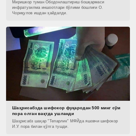
Миришкор туман Ободонлаштириш бошқармаси
инфратузилма иншоотлари бўлими бошлиғи О.
Чориқулов ишдан ҳайдалди.
Шаҳрисабзда шифокор фуқародан 500 минг сўм
пора олган вақтда ушланди
Шаҳрисабз шаҳар "Тепарлик" МФЙда яшовчи шифокор
И.У. пора билан қўлга тушди.