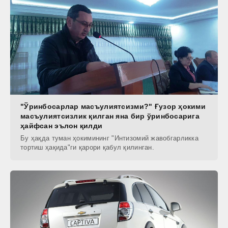
"Ўринбосарлар масъулиятсизми?" Ғузор ҳокими
масъулиятсизлик қилган яна бир ўринбосарига
ҳайфсан эълон қилди
Бу ҳақда туман ҳокимининг "Интизомий жавобгарликка
тортиш ҳақида"ги қарори қабул қилинган.