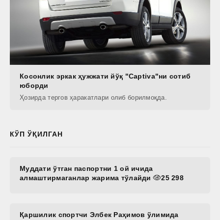
Косонлик эркак ҳужжати йўқ "Сaptiva"ни сотиб
юборди
Ҳозирда тергов ҳаракатлари олиб борилмоқда.
КЎП ЎҚИЛГАН
Муддати ўтган паспортни 1 ой ичида
алмаштирмаганлар жарима тўлайди
25 298
Қаршилик спортчи Элбек Раҳимов ўлимида