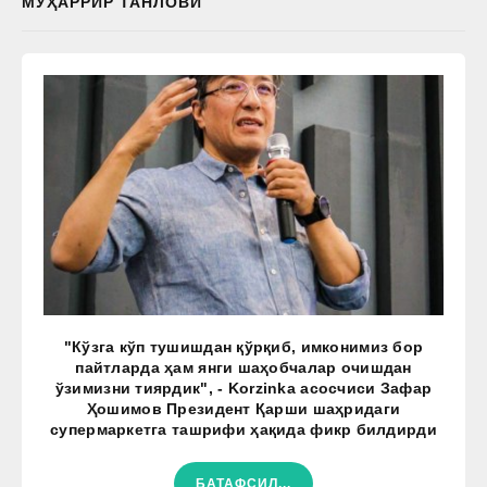
МУҲАРРИР ТАНЛОВИ
"Кўзга кўп тушишдан қўрқиб, имконимиз бор
пайтларда ҳам янги шаҳобчалар очишдан
ўзимизни тиярдик", - Korzinka асосчиси Зафар
Ҳошимов Президент Қарши шаҳридаги
супермаркетга ташрифи ҳақида фикр билдирди
БАТАФСИЛ...