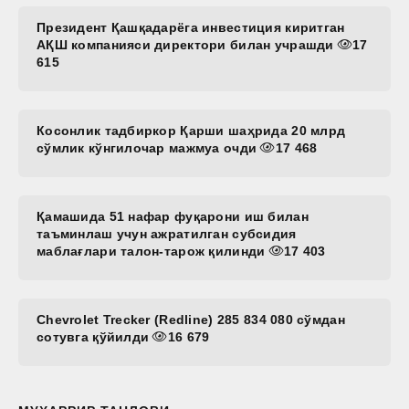
Президент Қашқадарёга инвестиция киритган
АҚШ компанияси директори билан учрашди
17
615
Косонлик тадбиркор Қарши шаҳрида 20 млрд
сўмлик кўнгилочар мажмуа очди
17 468
Қамашида 51 нафар фуқарони иш билан
таъминлаш учун ажратилган субсидия
маблағлари талон-тарож қилинди
17 403
Chevrolet Trecker (Redline) 285 834 080 сўмдан
сотувга қўйилди
16 679