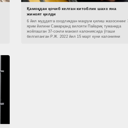
Қамоқдан қочиб келган китоблик шахс яна
жиноят қилди
6 йил муддатга озодликдан маҳрум қилиш жазосининг 
ярим йилини Самарқанд вилояти Пайариқ туманида
жойлашган 37-сонли манзил калониясида ўташи
белгиланган Р.Ж. 2022 йил 15 март куни калонияни