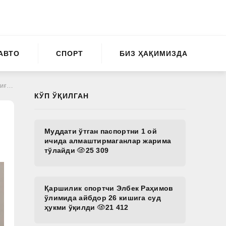
АВТО
СПОРТ
БИЗ ҲАҚИМИЗДА
лди
КЎП ЎҚИЛГАН
Муддати ўтган паспортни 1 ой
ичида алмаштирмаганлар жарима
тўлайди
25 309
Қаршилик спортчи Элбек Раҳимов
ўлимида айбдор 26 кишига суд
ҳукми ўқилди
21 412