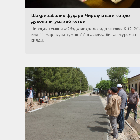
Шаҳрисабзлик фуқаро Чироқчидаги савдо
дўконини ўмариб кетди
Чироқчи тумани «Обод» маҳалласида яшовчи K.O. 20
йил 11 март куни туман ИИБга ариза билан мурожаат
қилди.