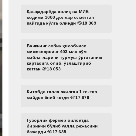
Қашқадарёда солиқ ва МИБ
ходими 1000 доллар олаётган
пайтида қўлга олинди
18 369
Банкнинг собиқ ҳисобчиси
мижозларнинг 403 млн сўм
маблағларини турмуш ўртоғининг
картасига олиб, ўзлаштириб
кетган
18 053
Китобда ғалла экилган 1 гектар
майдон ёниб кетди
17 676
Ғузорлик фермер вилоятда
биринчи бўлиб ғалла режасини
бажарди
17 635