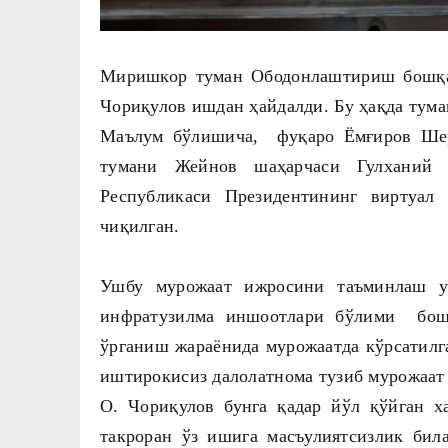
Миришкор туман Ободонлаштириш бошқа
Чориқулов ишдан ҳайдалди. Бу ҳақда тума
Маълум бўлишича, фуқаро Ёмғиров Шер
тумани Жейнов шаҳарчаси Гулханий 
Республикаси Президентининг виртуал 
чиқилган.
Ушбу мурожаат ижросини таъминлаш 
инфратузилма иншоотлари бўлими бошл
ўрганиш жараёнида мурожаатда кўрсатилг
иштирокисиз далолатнома тузиб мурожаат
О. Чориқулов бунга қадар йўл қўйган х
такроран ўз ишига масъулиятсизлик бил