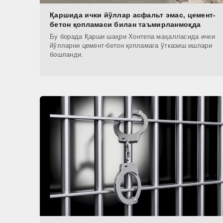
Қаршида ички йўллар асфальт эмас, цемент-
бетон қопламаси билан таъмирланмоқда
Бу борада Қарши шаҳри Хонтепа маҳалласида ички
йўлларни цемент-бетон қопламага ўтказиш ишлари
бошланди.