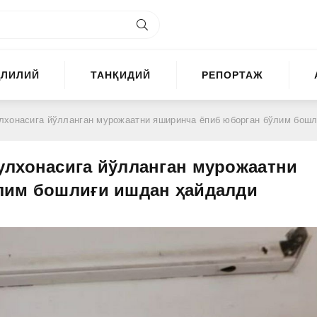
ҲЛИЛИЙ
ТАНҚИДИЙ
РЕПОРТАЖ
сига йўлланган мурожаатни яширинча ёпиб юборган бўлим бошлиғи ишдан ҳайда
улхонасига йўлланган мурожаатни
лим бошлиғи ишдан ҳайдалди