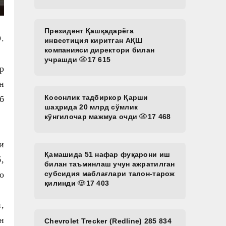
Президент Қашқадарёга
.
инвестиция киритган АҚШ
компанияси директори билан
учрашди
17 615
р
н
Косонлик тадбиркор Қарши
б
шаҳрида 20 млрд сўмлик
кўнгилочар мажмуа очди
17 468
и
Қамашида 51 нафар фуқарони иш
,
билан таъминлаш учун ажратилган
субсидия маблағлари талон-тарож
о
қилинди
17 403
,
н
Chevrolet Trecker (Redline) 285 834