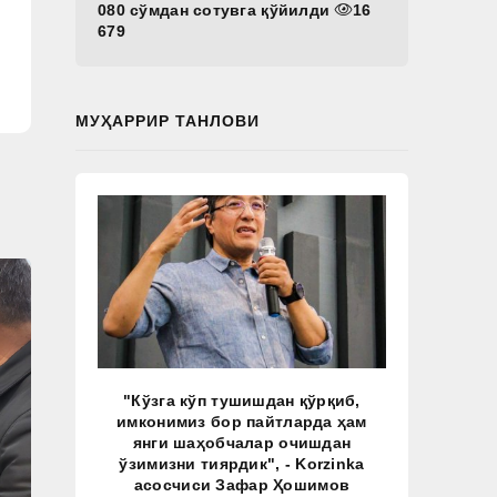
080 сўмдан сотувга қўйилди
16
679
МУҲАРРИР ТАНЛОВИ
"Кўзга кўп тушишдан қўрқиб,
имконимиз бор пайтларда ҳам
янги шаҳобчалар очишдан
ўзимизни тиярдик", - Korzinka
асосчиси Зафар Ҳошимов