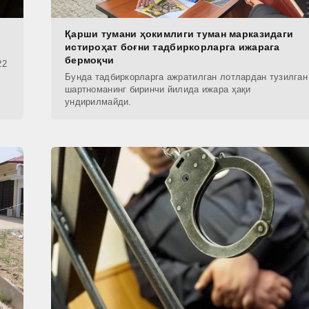
Қарши тумани ҳокимлиги туман марказидаги
истироҳат боғни тадбиркорларга ижарага
бермоқчи
22
Бунда тадбиркорларга ажратилган лотлардан тузилган
шартноманинг биринчи йилида ижара ҳақи
ундирилмайди.