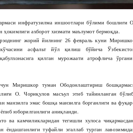
рмаси инфратузилма иншоотлари бўлими бошлиғи О
н ҳокимлиги ахборот хизмати маълумот бермоқда.
зоднинг жорий йилнинг 26 февраль куни Миришко
кўчасини асфальт йўл қилиш бўйича Ўзбекисто
қабулхонасига қилган мурожаати атрофлича ўргани
учун Миришкор туман Ободонлаштириш бошқармас
иғи О. Чориқулов масъул этиб тайинланган бўлиб
ан манзилга эмас бошқа манзилга борганлиги ва фуқар
 ёпиб юборилганлиги аниқланди.
ато ва камчиликларидан тегишли хулоса чиқармасдан
ан ёндашганлиги туфайли эгаллаб турган лавозимида