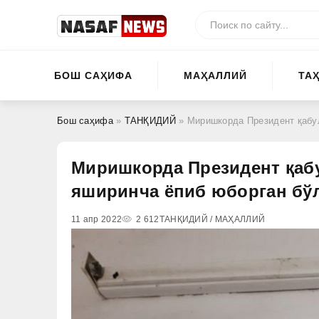
БОШ САҲИФА
МАҲАЛЛИЙ
ТА
Бош саҳифа
»
ТАНҚИДИЙ
» Миришкорда Президент қабулхона
Миришкорда Президент қаб
яширинча ёпиб юборган бў
11 апр 2022
2 612
ТАНҚИДИЙ / МАҲАЛЛИЙ