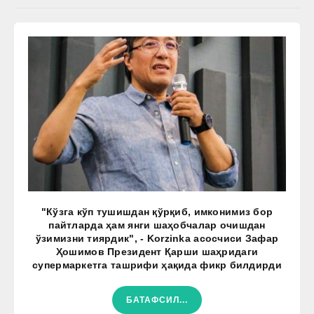
"Кўзга кўп тушишдан қўрқиб, имконимиз бор
пайтларда ҳам янги шаҳобчалар очишдан
ўзимизни тиярдик", - Korzinka асосчиси Зафар
Ҳошимов Президент Қарши шаҳридаги
супермаркетга ташрифи ҳақида фикр билдирди
БАТАФСИЛ...