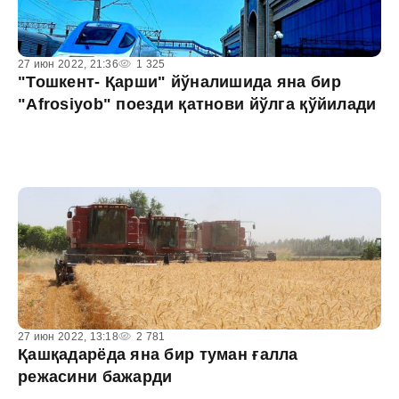
27 июн 2022, 21:36
1 325
"Тошкент- Қарши" йўналишида яна бир
"Afrosiyob" поезди қатнови йўлга қўйилади
27 июн 2022, 13:18
2 781
Қашқадарёда яна бир туман ғалла
режасини бажарди