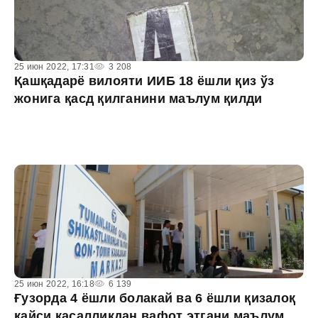
25 июн 2022, 17:31
3 208
Қашқадарё вилояти ИИБ 18 ёшли қиз ўз
жонига қасд қилганини маълум қилди
25 июн 2022, 16:18
6 139
Ғузорда 4 ёшли болакай ва 6 ёшли қизалоқ
қайси касалликдан вафот этгани маълум