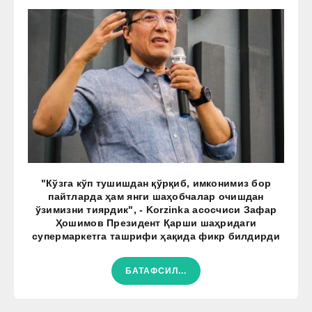
"Кўзга кўп тушишдан қўрқиб, имконимиз бор
пайтларда ҳам янги шаҳобчалар очишдан
ўзимизни тиярдик", - Korzinka асосчиси Зафар
Ҳошимов Президент Қарши шаҳридаги
супермаркетга ташрифи ҳақида фикр билдирди
БАТАФСИЛ...