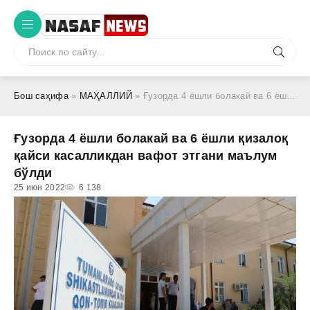
Бош саҳифа
»
МАҲАЛЛИЙ
» Ғузорда 4 ёшли болакай ва 6 ёшли қизалоқ қайси касалликдан вафот этгани маълум бўлди
Ғузорда 4 ёшли болакай ва 6 ёшли қизалоқ
қайси касалликдан вафот этгани маълум
бўлди
25 июн 2022
6 138