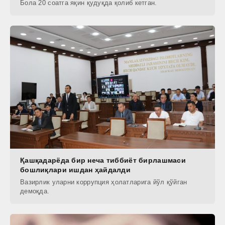
Бола 20 соатга яқин қудуқда қолиб кетган.
Қашқадарёда бир неча тиббиёт бирлашмаси
бошлиқлари ишдан ҳайдалди
Вазирлик уларни коррупция ҳолатларига йўл қўйган
демоқда.