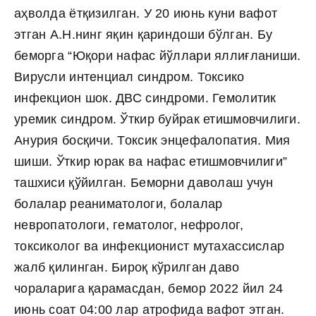
аҳволда ётқизилган. У 20 июнь куни вафот
этган А.Н.нинг яқин қариндоши бўлган. Бу
беморга “Юқори нафас йўллари яллиғланиши.
Вирусли интенциал синдром. Токсико
инфекцион шок. ДВС синдроми. Гемолитик
уремик синдром. Ўткир буйрак етишмовчилиги.
Анурия босқичи. Токсик энцефалопатия. Мия
шиши. Ўткир юрак ва нафас етишмовчилиги”
ташхиси қўйилган. Беморни даволаш учун
болалар реаниматологи, болалар
невропатологи, гематолог, нефролог,
токсиколог ва инфекционист мутахассислар
жалб қилинган. Бироқ кўрилган даво
чораларига қарамасдан, бемор 2022 йил 24
июнь соат 04:00 лар атрофида вафот этган.