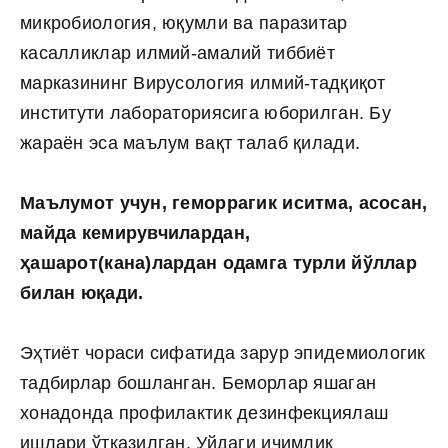
микробиология, юқумли ва паразитар
касалликлар илмий-амалий тиббиёт
марказининг Вирусология илмий-тадқиқот
институти лабораториясига юборилган. Бу
жараён эса маълум вақт талаб қилади.
Маълумот учун, геморрагик иситма, асосан,
майда кемирувчилардан,
ҳашарот(кана)лардан одамга турли йўллар
билан юқади.
Эҳтиёт чораси сифатида зарур эпидемиологик
тадбирлар бошланган. Беморлар яшаган
хонадонда профилактик дезинфекциялаш
ишлари ўтказилган. Уйдаги ичимлик