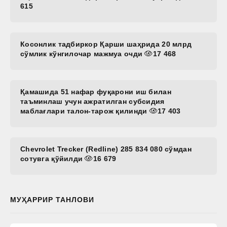
615
Косонлик тадбиркор Қарши шаҳрида 20 млрд
сўмлик кўнгилочар мажмуа очди
17 468
Қамашида 51 нафар фуқарони иш билан
таъминлаш учун ажратилган субсидия
маблағлари талон-тарож қилинди
17 403
Chevrolet Trecker (Redline) 285 834 080 сўмдан
сотувга қўйилди
16 679
МУҲАРРИР ТАНЛОВИ