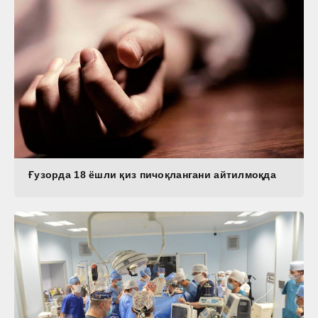
Ғузорда 18 ёшли қиз пичоқлангани айтилмоқда