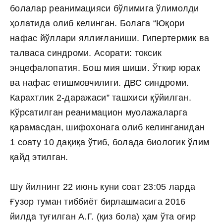
болалар реанимацияси бўлимига ўлимолди
ҳолатида олиб келинган. Болага “Юқори
нафас йўллари яллиғланиши. Гипертермик ва
талваса синдроми. Асорати: токсик
энцефалопатия. Бош мия шиши. Ўткир юрак
ва нафас етишмовчилиги. ДВС синдроми.
Карахтлик 2-даражаси” ташхиси қўйилган.
Кўрсатилган реанимацион муолажаларга
қарамасдан, шифохонага олиб келинганидан
1 соату 10 дақиқа ўтиб, болада биологик ўлим
қайд этилган.
Шу йилнинг 22 июнь куни соат 23:05 ларда
Ғузор туман тиббиёт бирлашмасига 2016
йилда туғилган А.Г. (қиз бола) ҳам ўта оғир