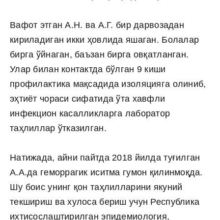
Вафот этган А.Н. ва А.Г. бир дарвозадан
кириладиган икки ҳовлида яшаган. Болалар
бирга ўйнаган, баъзан бирга овқатланган.
Улар билан контактда бўлган 9 киши
профилактика мақсадида изоляцияга олиниб,
эҳтиёт чораси сифатида ўта хавфли
инфекцион касалликларга лаборатор
таҳлиллар ўтказилган.
Натижада, айни пайтда 2018 йилда туғилган
А.А.да геморрагик иситма гумон қилинмоқда.
Шу боис унинг қон таҳлилларини якуний
текшириш ва хулоса бериш учун Республика
ихтисослаштирилган эпидемиология,