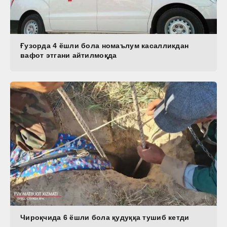
Ғузорда 4 ёшли бола номаълум касалликдан
вафот этгани айтилмоқда
Чироқчида 6 ёшли бола қудуққа тушиб кетди