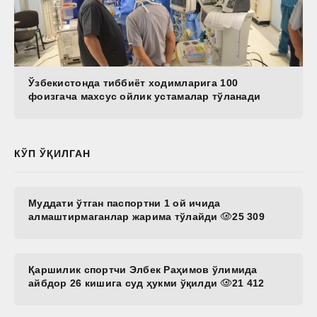
Ўзбекистонда тиббиёт ходимларига 100
фоизгача махсус ойлик устамалар тўланади
КЎП ЎҚИЛГАН
Муддати ўтган паспортни 1 ой ичида
алмаштирмаганлар жарима тўлайди
25 309
Қаршилик спортчи Элбек Раҳимов ўлимида
айбдор 26 кишига суд ҳукми ўқилди
21 412