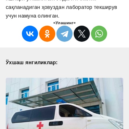
сақланадиган ҳовуздан лаборатор текширув
учун намуна олинган.
«Улашинг»
Ўхшаш янгиликлар: