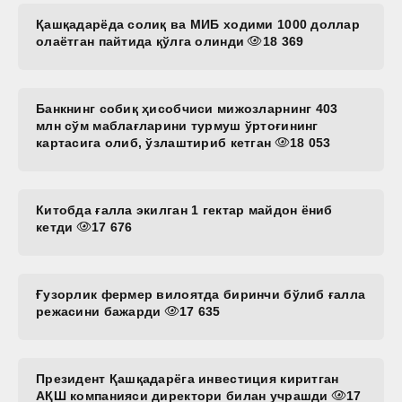
Қашқадарёда солиқ ва МИБ ходими 1000 доллар
олаётган пайтида қўлга олинди
18 369
Банкнинг собиқ ҳисобчиси мижозларнинг 403
млн сўм маблағларини турмуш ўртоғининг
картасига олиб, ўзлаштириб кетган
18 053
Китобда ғалла экилган 1 гектар майдон ёниб
кетди
17 676
Ғузорлик фермер вилоятда биринчи бўлиб ғалла
режасини бажарди
17 635
Президент Қашқадарёга инвестиция киритган
АҚШ компанияси директори билан учрашди
17