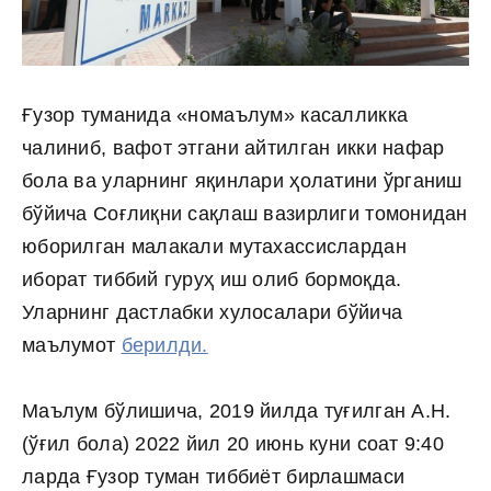
Ғузор туманида «номаълум» касалликка
чалиниб, вафот этгани айтилган икки нафар
бола ва уларнинг яқинлари ҳолатини ўрганиш
бўйича Соғлиқни сақлаш вазирлиги томонидан
юборилган малакали мутахассислардан
иборат тиббий гуруҳ иш олиб бормоқда.
Уларнинг дастлабки хулосалари бўйича
маълумот
берилди.
Маълум бўлишича, 2019 йилда туғилган А.Н.
(ўғил бола) 2022 йил 20 июнь куни соат 9:40
ларда Ғузор туман тиббиёт бирлашмаси