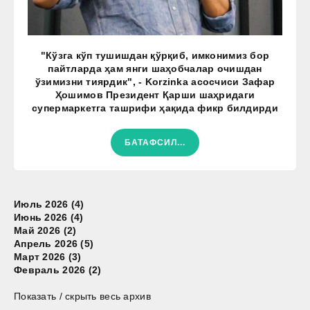
"Кўзга кўп тушишдан қўрқиб, имконимиз бор
пайтларда ҳам янги шаҳобчалар очишдан
ўзимизни тиярдик", - Korzinka асосчиси Зафар
Ҳошимов Президент Қарши шаҳридаги
супермаркетга ташрифи ҳақида фикр билдирди
БАТАФСИЛ...
Июль 2026 (4)
Июнь 2026 (4)
Май 2026 (2)
Апрель 2026 (5)
Март 2026 (3)
Февраль 2026 (2)
Показать / скрыть весь архив