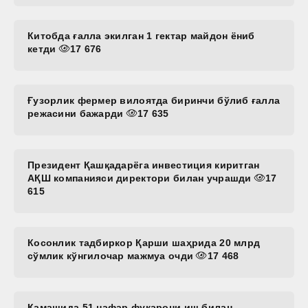
Китобда ғалла экилган 1 гектар майдон ёниб
кетди
17 676
Ғузорлик фермер вилоятда биринчи бўлиб ғалла
режасини бажарди
17 635
Президент Қашқадарёга инвестиция киритган
АҚШ компанияси директори билан учрашди
17
615
Косонлик тадбиркор Қарши шаҳрида 20 млрд
сўмлик кўнгилочар мажмуа очди
17 468
Қамашида 51 нафар фуқарони иш билан