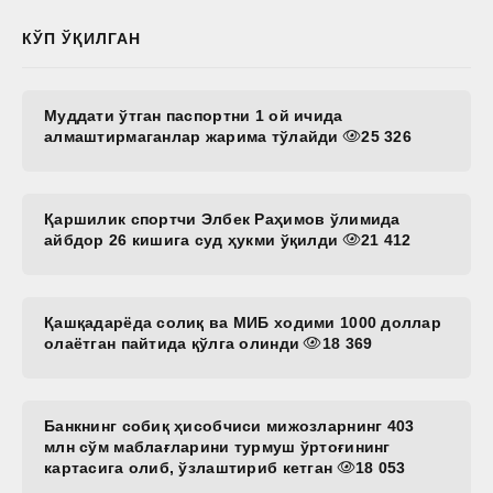
КЎП ЎҚИЛГАН
Муддати ўтган паспортни 1 ой ичида
алмаштирмаганлар жарима тўлайди
25 326
Қаршилик спортчи Элбек Раҳимов ўлимида
айбдор 26 кишига суд ҳукми ўқилди
21 412
Қашқадарёда солиқ ва МИБ ходими 1000 доллар
олаётган пайтида қўлга олинди
18 369
Банкнинг собиқ ҳисобчиси мижозларнинг 403
млн сўм маблағларини турмуш ўртоғининг
картасига олиб, ўзлаштириб кетган
18 053