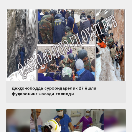
Деҳқонободда сурхондарёлик 27 ёшли
фуқаронинг жасади топилди