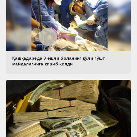
Қашқадарёда 3 ёшли боланинг қўли гўшт
майдалагичга кириб қолди