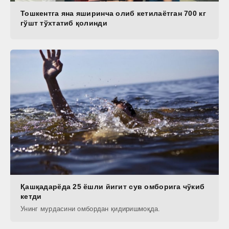
Тошкентга яна яширинча олиб кетилаётган 700 кг
гўшт тўхтатиб қолинди
Қашқадарёда 25 ёшли йигит сув омборига чўкиб
кетди
Унинг мурдасини омбордан қидиришмоқда.