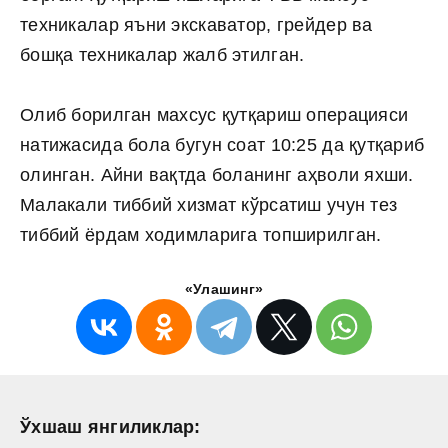
техникалар яъни экскаватор, грейдер ва
бошқа техникалар жалб этилган.
Олиб борилган махсус қутқариш операцияси
натижасида бола бугун соат 10:25 да қутқариб
олинган. Айни вақтда боланинг аҳволи яхши.
Малакали тиббий хизмат кўрсатиш учун тез
тиббий ёрдам ходимларига топширилган.
«Улашинг»
Ўхшаш янгиликлар: