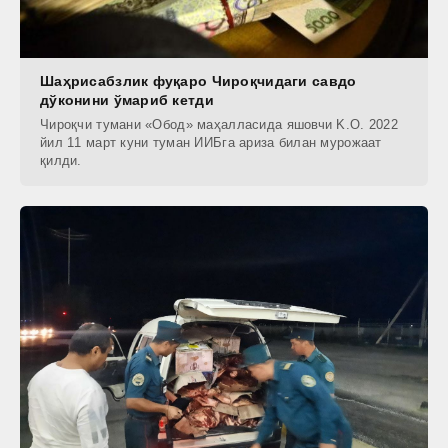
Шаҳрисабзлик фуқаро Чироқчидаги савдо
дўконини ўмариб кетди
Чироқчи тумани «Обод» маҳалласида яшовчи K.O. 2022
йил 11 март куни туман ИИБга ариза билан мурожаат
қилди.