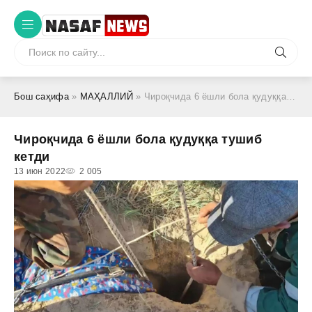
Бош саҳифа
»
МАҲАЛЛИЙ
» Чироқчида 6 ёшли бола қудуққа тушиб кетди
Чироқчида 6 ёшли бола қудуққа тушиб
кетди
13 июн 2022
2 005