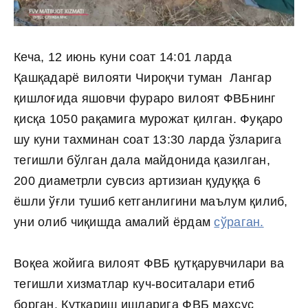
Кеча, 12 июнь куни соат 14:01 ларда
Қашқадарё вилояти Чироқчи туман Лангар
қишлоғида яшовчи фураро вилоят ФВБнинг
қисқа 1050 рақамига мурожат қилган. Фуқаро
шу куни тахминан соат 13:30 ларда ўзларига
тегишли бўлган дала майдонида қазилган,
200 диаметрли сувсиз артизиан қудуққа 6
ёшли ўғли тушиб кетганлигини маълум қилиб,
уни олиб чиқишда амалий ёрдам
сўраган.
Воқеа жойига вилоят ФВБ қутқарувчилари ва
тегишли хизматлар куч-воситалари етиб
борган. Қутқариш ишларига ФВБ махсус