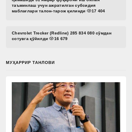
таъминлаш учун ажратилган субсидия
маблағлари талон-тарож қилинди
17 404
Chevrolet Trecker (Redline) 285 834 080 сўмдан
сотувга қўйилди
16 679
МУҲАРРИР ТАНЛОВИ