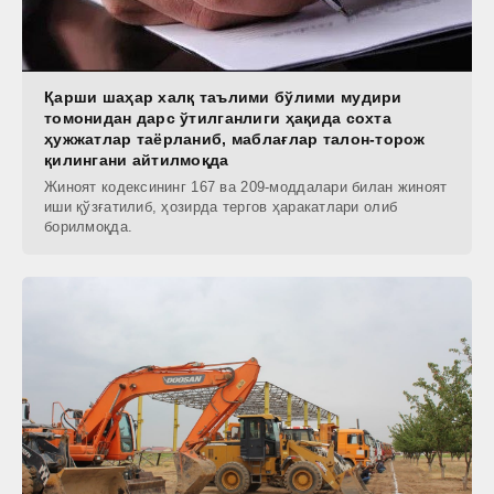
Қарши шаҳар халқ таълими бўлими мудири
томонидан дарс ўтилганлиги ҳақида сохта
ҳужжатлар таёрланиб, маблағлар талон-торож
қилингани айтилмоқда
Жиноят кодексининг 167 ва 209-моддалари билан жиноят
иши қўзғатилиб, ҳозирда тергов ҳаракатлари олиб
борилмоқда.