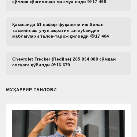
сўмлик кўнгилочар мажмуа очди
17 468
Қамашида 51 нафар фуқарони иш билан
таъминлаш учун ажратилган субсидия
маблағлари талон-тарож қилинди
17 404
Chevrolet Trecker (Redline) 285 834 080 сўмдан
сотувга қўйилди
16 679
МУҲАРРИР ТАНЛОВИ