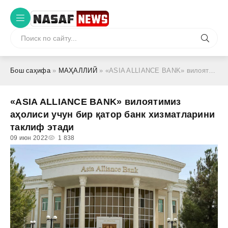
Бош саҳифа
»
МАҲАЛЛИЙ
» «ASIA ALLIANCE BANK» вилоятимиз аҳолиси учун бир қатор банк хизматларини таклиф этади
«ASIA ALLIANCE BANK» вилоятимиз
аҳолиси учун бир қатор банк хизматларини
таклиф этади
09 июн 2022
1 838