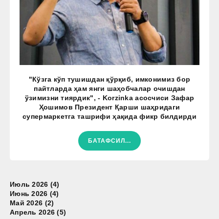
"Кўзга кўп тушишдан қўрқиб, имконимиз бор
пайтларда ҳам янги шаҳобчалар очишдан
ўзимизни тиярдик", - Korzinka асосчиси Зафар
Ҳошимов Президент Қарши шаҳридаги
супермаркетга ташрифи ҳақида фикр билдирди
БАТАФСИЛ...
Июль 2026 (4)
Июнь 2026 (4)
Май 2026 (2)
Апрель 2026 (5)