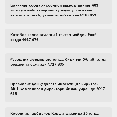
Банкнинг собиқ ҳисобчиси мижозларнинг 403
млн сўм маблағларини турмуш ўртоғининг
картасига олиб, ўзлаштириб кетган
18 053
Китобда ғалла экилган 1 гектар майдон ёниб
кетди
17 676
Ғузорлик фермер вилоятда биринчи бўлиб ғалла
режасини бажарди
17 635
Президент Қашқадарёга инвестиция киритган
АҚШ компанияси директори билан учрашди
17
615
Косонлик тадбиркор Қарши шаҳрида 20 млрд