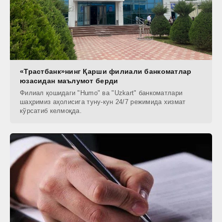
«Трастбанк»нинг Қарши филиали банкоматлар
юзасидан маълумот берди
Филиал қошидаги "Humo" ва "Uzkart" банкоматлари
шаҳримиз аҳолисига туну-кун 24/7 режимида хизмат
кўрсатиб келмоқда.