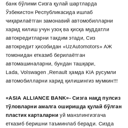
банк бўлими Сизга қулай шартларда
Ўзбекистон Республикасида ишлаб
чиқарилаётган замонавий автомобилларни
харид килиш учун узоқ ва қисқа муддатли
автокредитларни такдим этади, Сиз
автокредит ҳисобидан «UzAutomotors» АЖ
томонидан етказиб берилаётган
автомашиналарни, бундан ташқари,
Lada, Volswagen ,Renault ҳамда KIA русумли
автомобилларни харид қилишингиз мумкин!!!
«
ASIA
ALLIANCE
BANK
»- Сизга нақд пулсиз
тўловларни амалга оширишда қулай бўлган
пластик карталарни
уй манзлингизгача
етказиб беришни таъминлаб беради. Сизда