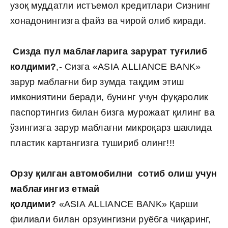
узоқ муддатли истъемол кредитлари Сизнинг
хонадонингизга файз ва чирой олиб киради.
Сизда пул маблағларига зарурат туғилиб
колдими?
,- Сизга «ASIA ALLIANCE BANK»
зарур маблағни бир зумда тақдим этиш
имкониятини беради, бунинг учун фуқаролик
паспортингиз билан бизга мурожаат қилинг ва
ўзингизга зарур маблағни микроқарз шаклида
пластик картангизга тушириб олинг!!!
Орзу қилган автомобилни сотиб олиш учун
маблағингиз етмай
қолдими?
«ASIA ALLIANCE BANK» Қарши
филиали билан орзуингизни руёбга чиқаринг,