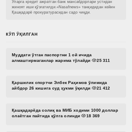
Уларга кредит ажратган банк мансабдорлари устидан
жиноят иши қўзғатилди.«Nasafnews» танқидидан кейин
Қашқадарё прокуратурасидан садо чиқди.
КЎП ЎҚИЛГАН
Муддати ўтган паспортни 1 ой ичида
алмаштирмаганлар жарима тўлайди
25 311
Қаршилик спортчи Элбек Раҳимов ўлимида
айбдор 26 кишига суд ҳукми ўқилди
21 412
Қашқадарёда солиқ ва МИБ ходими 1000 доллар
олаётган пайтида қўлга олинди
18 369