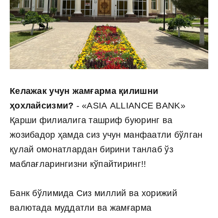
Келажак учун жамғарма қилишни
ҳохлайсизми?
- «ASIA ALLIANCE BANK»
Қарши филиалига ташриф буюринг ва
жозибадор ҳамда сиз учун манфаатли бўлган
қулай омонатлардан бирини танлаб ўз
маблағларингизни кўпайтиринг!!
Банк бўлимида Сиз миллий ва хорижий
валютада муддатли ва жамғарма