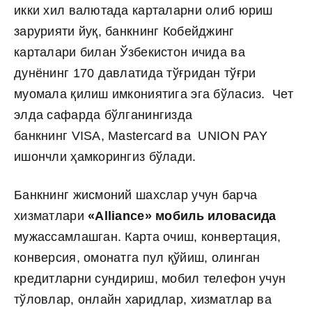
икки хил валютада карталарни олиб юриш
зарурияти йуқ, банкнинг Кобейджинг
карталари билан Ўзбекистон ичида ва
дунёнинг 170 давлатида тўғридан тўғри
муомала қилиш имкониятига эга бўласиз. Чет
элда сафарда бўлганингизда
банкнинг VISA, Mastercard ва UNION PAY
ишончли ҳамкорингиз бўлади.
Банкнинг жисмоний шахслар учун барча
хизматлари
«
Alliance
» мобиль иловасида
мужассамлашган. Карта очиш, конвертация,
конверсия, омонатга пул қўйиш, олинган
кредитларни сундириш, мобил телефон учун
тўловлар, онлайн харидлар, хизматлар ва