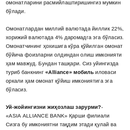
омонатларини расмийлаштиришингиз мумкин
бўлади.
Омонатлардан миллий валютада йиллик 22%,
хорижий валютада 4% даромадга эга бўласиз.
Омонатчининг ҳохишига кўра қўйилган омонат
бўйича фоизларни олдиндан олиш имконияти
ҳам мавжуд. Бундан ташқари. Сиз уйингизда
туриб банкнинг
«
Alliance
» мобиль
иловаси
оркали ҳам омонат қўйиш имкониятига эга
бўласиз.
Уй-жойингизни жиҳозлаш зарурми?
-
«ASIA ALLIANCE BANK» Қарши филиали
Сизга бу имкониятни тақдим этади қулай ва