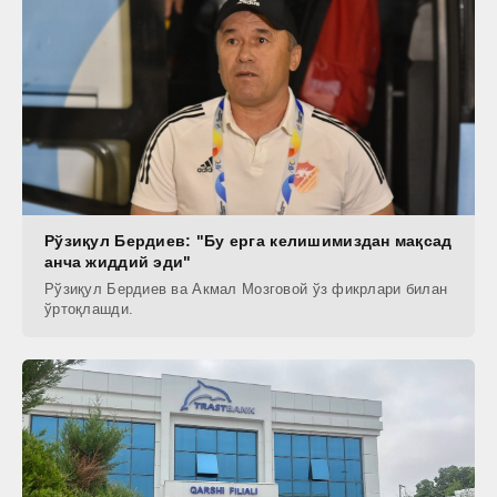
Рўзиқул Бердиев: "Бу ерга келишимиздан мақсад
анча жиддий эди"
Рўзиқул Бердиев ва Акмал Мозговой ўз фикрлари билан
ўртоқлашди.