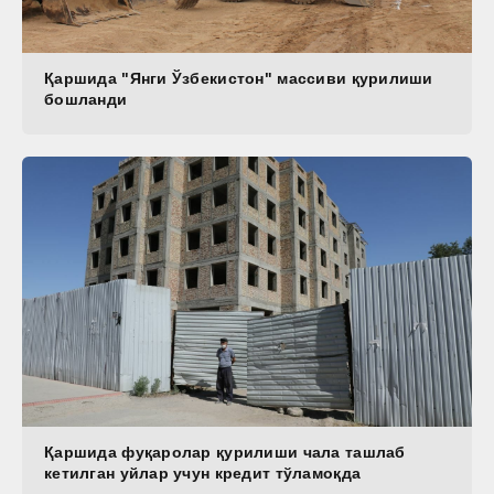
Қаршида "Янги Ўзбекистон" массиви қурилиши
бошланди
Қаршида фуқаролар қурилиши чала ташлаб
кетилган уйлар учун кредит тўламоқда