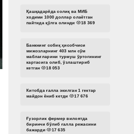
Қашқадарёда солиқ ва МИБ
ходими 1000 доллар олаётган
пайтида қўлга олинди
18 369
Банкнинг собиқ ҳисобчиси
мижозларнинг 403 млн сўм
маблағларини турмуш ўртоғининг
картасига олиб, ўзлаштириб
кетган
18 053
Китобда ғалла экилган 1 гектар
майдон ёниб кетди
17 676
Ғузорлик фермер вилоятда
биринчи бўлиб ғалла режасини
бажарди
17 635