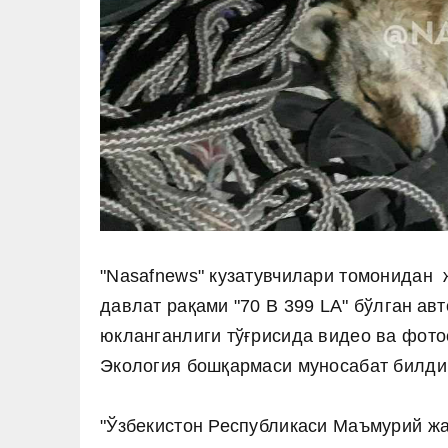
"Nasafnews" кузатувчилари томонидан 
давлат рақами "
70 В 399 LA" бўлган
авт
юкланганлиги тўғрисида видео ва фот
Экология бошқармаси муносабат билди
"Ўзбекистон Республикаси Маъмурий жа