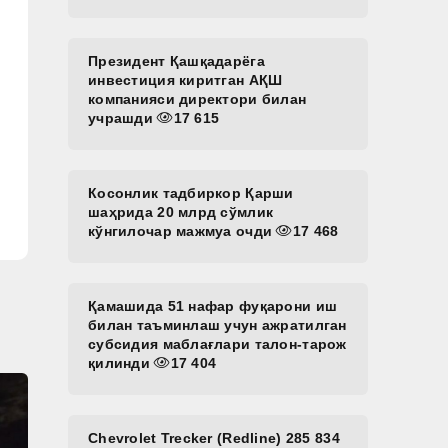
Президент Қашқадарёга
инвестиция киритган АҚШ
компанияси директори билан
учрашди
17 615
Косонлик тадбиркор Қарши
шаҳрида 20 млрд сўмлик
кўнгилочар мажмуа очди
17 468
Қамашида 51 нафар фуқарони иш
билан таъминлаш учун ажратилган
субсидия маблағлари талон-тарож
қилинди
17 404
Chevrolet Trecker (Redline) 285 834