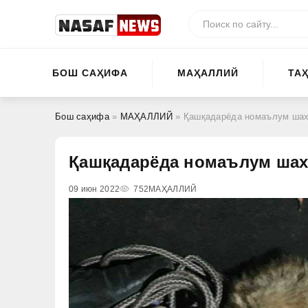
БОШ САҲИФА
МАҲАЛЛИЙ
ТА
Бош саҳифа
»
МАҲАЛЛИЙ
» Қашқадарёда номаълум шах
Қашқадарёда номаълум шах
09 июн 2022
752
МАҲАЛЛИЙ