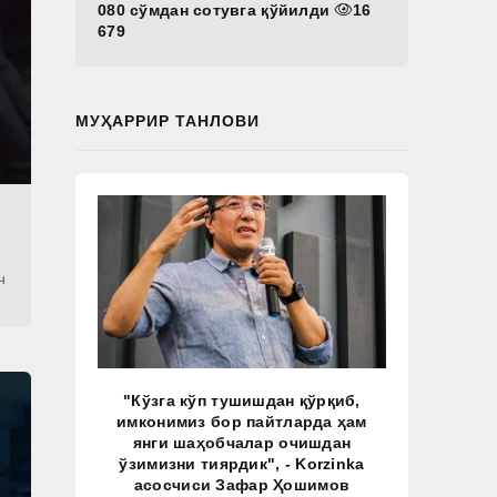
080 сўмдан сотувга қўйилди
16
679
МУҲАРРИР ТАНЛОВИ
ч
"Кўзга кўп тушишдан қўрқиб,
имконимиз бор пайтларда ҳам
янги шаҳобчалар очишдан
ўзимизни тиярдик", - Korzinka
асосчиси Зафар Ҳошимов