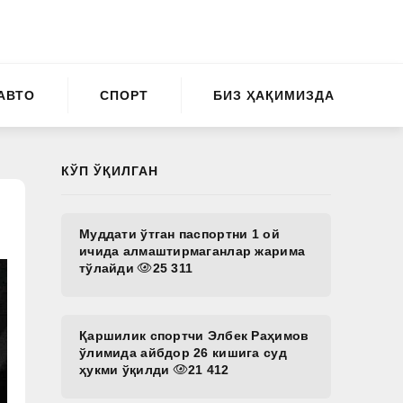
АВТО
СПОРТ
БИЗ ҲАҚИМИЗДА
КЎП ЎҚИЛГАН
Муддати ўтган паспортни 1 ой
ичида алмаштирмаганлар жарима
тўлайди
25 311
Қаршилик спортчи Элбек Раҳимов
ўлимида айбдор 26 кишига суд
ҳукми ўқилди
21 412