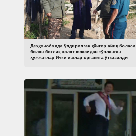
Деҳқонободда ўлдирилган қўнғир айиқ боласи
билан боғлиқ ҳолат юзасидан тўпланган
ҳужжатлар Ички ишлар органига ўтказилди