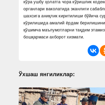
кўра ушбу ҳолатга чора кўришлик коде
органлари ваколатида эканлиги сабабл
шахсига аниқлик киритилиши бўйича су
кўрилишида амалий ёрдам берилишини 
қўшимча маълумотларни тақдим этамиз"
бошқармаси ахборот хизмати.
Ўхшаш янгиликлар: