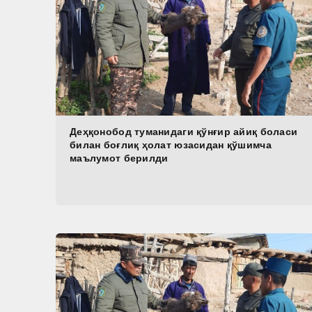
Деҳқонобод туманидаги қўнғир айиқ боласи
билан боғлиқ ҳолат юзасидан қўшимча
маълумот берилди