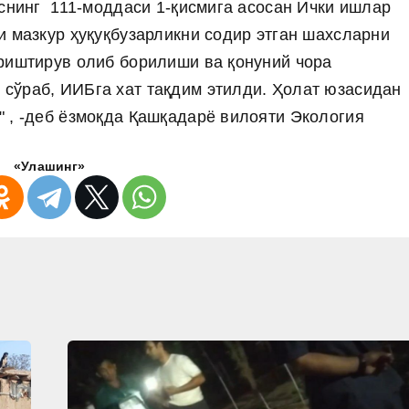
кснинг 111-моддаси 1-қисмига асосан Ички ишлар
и мазкур ҳуқуқбузарликни содир этган шахсларни
риштирув олиб борилиши ва қонуний чора
сўраб, ИИБга хат тақдим этилди. Ҳолат юзасидан
 , -деб ёзмоқда Қашқадарё вилояти Экология
«Улашинг»