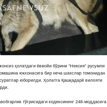
жонсиз ҳолатдаги ёввойи бўрини "Нексия" русумли
омашина юкхонасига бир неча шахслар томонидан
осуратлар юборилди. Ҳолатга Қашқадарё вилояти
рди.
вобгарлик тўғрисидаги кодексининг 248-моддасига