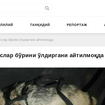
ҲЛИЛИЙ
ТАНҚИДИЙ
РЕПОРТАЖ
слар бўрини ўлдиргани айтилмоқда
слар бўрини ўлдиргани айтилмоқда