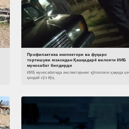
Профилактика инспектори ва фуқаро
тортишуви юзасидан Қашқадарё вилояти ИИБ
муносабат билдирди
ИИБ муносабатида инспекторнинг қўполлиги ҳақида ҳе
қандай сўз йўқ.