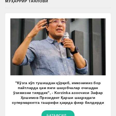
МУҲАРРИР ТАНЛОВИ
"Кўзга кўп тушишдан қўрқиб, имконимиз бор
пайтларда ҳам янги шаҳобчалар очишдан
ўзимизни тиярдик", - Korzinka асосчиси Зафар
Ҳошимов Президент Қарши шаҳридаги
супермаркетга ташрифи ҳақида фикр билдирди
БАТАФСИЛ...