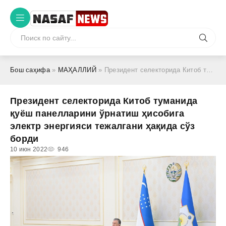
Бош саҳифа
»
МАҲАЛЛИЙ
» Президент селекторида Китоб туманида қуёш панелларини ўрнатиш ҳисобига электр энергияси тежалгани ҳақида сўз борди
Президент селекторида Китоб туманида
қуёш панелларини ўрнатиш ҳисобига
электр энергияси тежалгани ҳақида сўз
борди
10 июн 2022
946