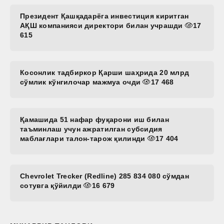
Президент Қашқадарёга инвестиция киритган
АҚШ компанияси директори билан учрашди
17
615
Косонлик тадбиркор Қарши шаҳрида 20 млрд
сўмлик кўнгилочар мажмуа очди
17 468
Қамашида 51 нафар фуқарони иш билан
таъминлаш учун ажратилган субсидия
маблағлари талон-тарож қилинди
17 404
Chevrolet Trecker (Redline) 285 834 080 сўмдан
сотувга қўйилди
16 679