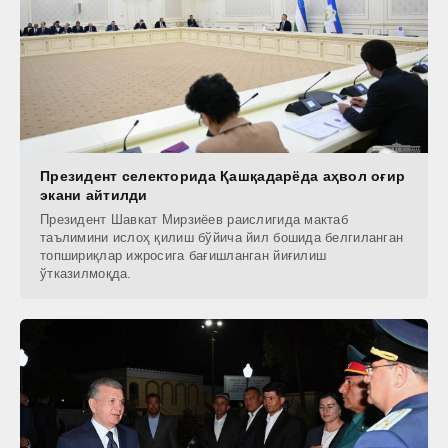
Президент селекторида Қашқадарёда аҳвол оғир
экани айтилди
Президент Шавкат Мирзиёев раислигида мактаб
таълимини ислоҳ қилиш бўйича йил бошида белгиланган
топшириқлар ижросига бағишланган йиғилиш
ўтказилмоқда.