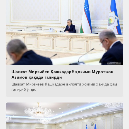
Шавкат Мирзиёев Қашқадарё ҳокими Муротжон
Азимов ҳақида гапирди
Шавкат Мирзиёев Қашқадарё вилояти ҳокими ҳақида ҳам
гапириб ўтди.