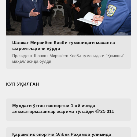
Шавкат Мирзиёев Касби туманидaги маҳалла
шароитларини кўрди
Президент Шавкат Мирзиёев Касби туманидаги "Қамаши"
маҳалласида бўлди.
КЎП ЎҚИЛГАН
Муддати ўтган паспортни 1 ой ичида
алмаштирмаганлар жарима тўлайди
25 311
Қаршилик спортчи Элбек Раҳимов ўлимида