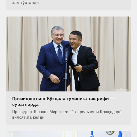
ҳам тўхталди.
Президентнинг Кўкдала туманига ташрифи —
суратларда
Президент Шавкат Мирзиёев 21 апрель куни Қашқадарё
вилоятига келди.