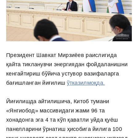
Президент Шавкат Мирзиёев раислигида
қайта тикланувчи энергиядан фойдаланишни
кенгайтириш бўйича устувор вазифаларга
бағишланган йиғилиш
ўтказилмоқда.
Йиғилишда айтилишича, Китоб тумани
«Янгиобод» массивидаги жами 96 та
хонадонга эга 4 та кўп қаватли уйда қуёш
панелларини ўрнатиш ҳисобига йилига 100