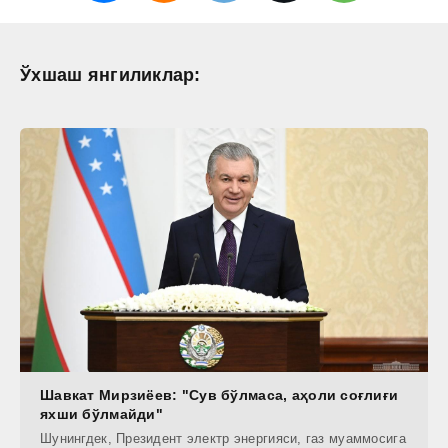
Ўхшаш янгиликлар:
Шавкат Мирзиёев: "Сув бўлмаса, аҳоли соғлиғи
яхши бўлмайди"
Шунингдек, Президент электр энергияси, газ муаммосига