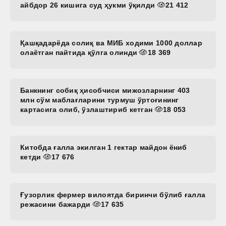
айбдор 26 кишига суд ҳукми ўқилди
21 412
Қашқадарёда солиқ ва МИБ ходими 1000 доллар
олаётган пайтида қўлга олинди
18 369
Банкнинг собиқ ҳисобчиси мижозларнинг 403
млн сўм маблағларини турмуш ўртоғининг
картасига олиб, ўзлаштириб кетган
18 053
Китобда ғалла экилган 1 гектар майдон ёниб
кетди
17 676
Ғузорлик фермер вилоятда биринчи бўлиб ғалла
режасини бажарди
17 635