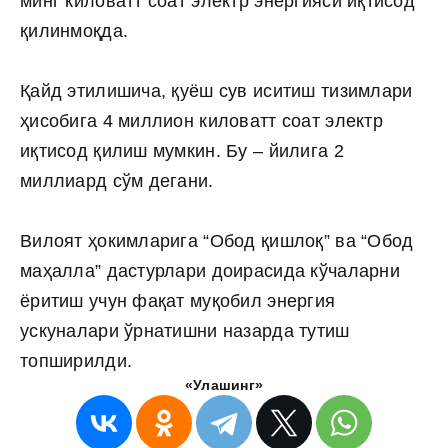
минг киловатт соат электр энергияси иқтисод
қилинмоқда.
Қайд этилишича, қуёш сув иситиш тизимлари
ҳисобига 4 миллион киловатт соат электр
иқтисод қилиш мумкин. Бу – йилига 2
миллиард сўм дегани.
Вилоят ҳокимларига “Обод қишлоқ” ва “Обод
маҳалла” дастурлари доирасида кўчаларни
ёритиш учун фақат муқобил энергия
ускуналари ўрнатишни назарда тутиш
топширилди.
«Улашинг»