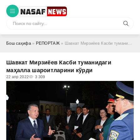
Бош саҳифа
»
РЕПОРТАЖ
» Шавкат Мирзиёев Касби туманидaги маҳалла шароитларини кўрди
Шавкат Мирзиёев Касби туманидaги
маҳалла шароитларини кўрди
22 апр 2022
3 309