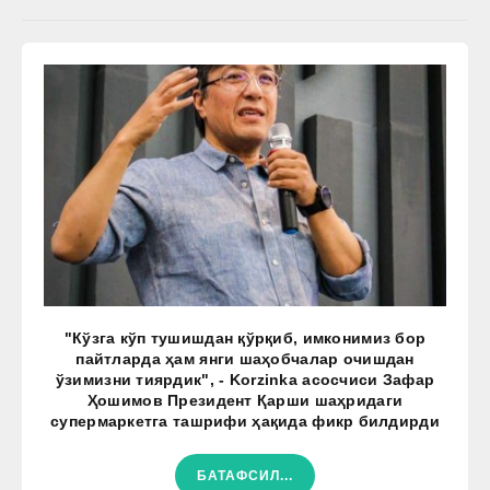
"Кўзга кўп тушишдан қўрқиб, имконимиз бор
пайтларда ҳам янги шаҳобчалар очишдан
ўзимизни тиярдик", - Korzinka асосчиси Зафар
Ҳошимов Президент Қарши шаҳридаги
супермаркетга ташрифи ҳақида фикр билдирди
БАТАФСИЛ...