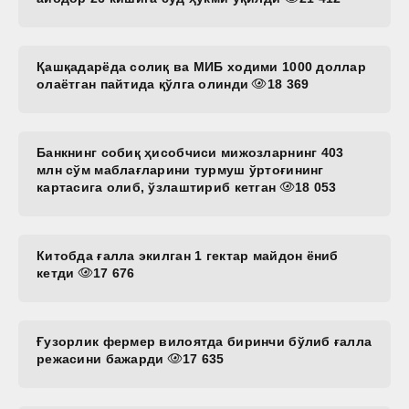
Қашқадарёда солиқ ва МИБ ходими 1000 доллар
олаётган пайтида қўлга олинди
18 369
Банкнинг собиқ ҳисобчиси мижозларнинг 403
млн сўм маблағларини турмуш ўртоғининг
картасига олиб, ўзлаштириб кетган
18 053
Китобда ғалла экилган 1 гектар майдон ёниб
кетди
17 676
Ғузорлик фермер вилоятда биринчи бўлиб ғалла
режасини бажарди
17 635