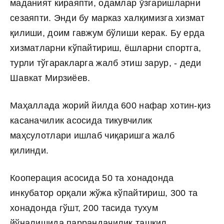
маданият кираяпти, одамлар ўзгаришларни
сезаяпти. Энди бу марказ халқимизга хизмат
қилиши, доим гавжум бўлиши керак. Бу ерда
хизматларни кўпайтириш, ёшларни спортга,
турли тўгаракларга жалб этиш зарур, - деди
Шавкат Мирзиёев.
Маҳаллада жорий йилда 600 нафар хотин-қиз
касаначилик асосида тикувчилик
маҳсулотлари ишлаб чиқаришга жалб
қилинди.
Кооперация асосида 50 та хонадонда
инкубатор орқали жўжа кўпайтириш, 300 та
хонадонда гўшт, 200 тасида тухум
йўналишида паррандачилик ташкил