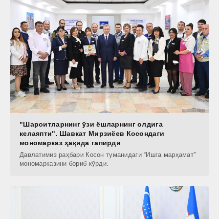
"Шароитларнинг ўзи ёшларнинг олдига
келаяпти". Шавкат Мирзиёев Косондаги
мономарказ ҳақида гапирди
Давлатимиз раҳбари Косон туманидаги “Ишга марҳамат”
мономарказини бориб кўрди.