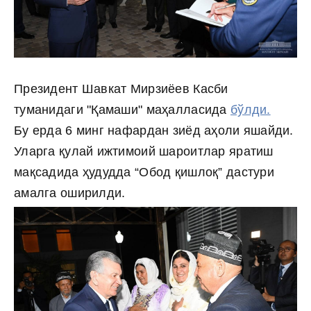
Президент Шавкат Мирзиёев Касби
туманидаги "Қамаши" маҳалласида
бўлди.
Бу ерда 6 минг нафардан зиёд аҳоли яшайди.
Уларга қулай ижтимоий шароитлар яратиш
мақсадида ҳудудда “Обод қишлоқ” дастури
амалга оширилди.