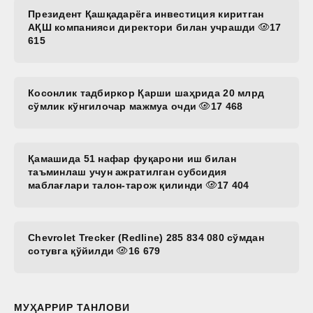
Президент Қашқадарёга инвестиция киритган
АҚШ компанияси директори билан учрашди
17
615
Косонлик тадбиркор Қарши шаҳрида 20 млрд
сўмлик кўнгилочар мажмуа очди
17 468
Қамашида 51 нафар фуқарони иш билан
таъминлаш учун ажратилган субсидия
маблағлари талон-тарож қилинди
17 404
Chevrolet Trecker (Redline) 285 834 080 сўмдан
сотувга қўйилди
16 679
МУҲАРРИР ТАНЛОВИ