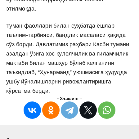
этилмоқда.
Туман фаоллари билан суҳбатда ёшлар
таълим-тарбияси, бандлик масаласи ҳақида
сўз борди. Давлатимиз раҳбари Касби тумани
азалдан ўзига хос кулолчилик ва гиламчилик
мактаби билан машҳур бўлиб келганини
таъкидлаб, “Ҳунарманд” уюшмасига ҳудудда
ушбу йўналишларни ривожлантиришга
кўрсатма берди.
«Улашинг»