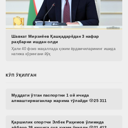
Шавкат Мирзиёев Қашқадарёдан 3 нафар
раҳбарни ишдан олди
Ҳали 40 фоиз маҳаллада ҳоким ёрдамчиларининг ишида
натижа кўрингани йўқ
КЎП ЎҚИЛГАН
Муддати ўтган паспортни 1 ой ичида
алмаштирмаганлар жарима тўлайди
25 311
Қаршилик спортчи Элбек Раҳимов ўлимида
айбдор 26 кишига суд ҳукми ўқилди
21 412