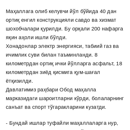
Маҳаллага олиб келувчи йўл бўйида 40 дан
ортиқ енгил конструкцияли савдо ва хизмат
шохобчалари қурилди. Бу орқали 200 нафарга
яқин аҳоли ишли бўлди.
Хонадонлар электр энергияси, табиий газ ва
ичимлик суви билан таъминланди. 8
километрдан ортиқ ички йўлларга асфальт, 18
километрдан зиёд қисмига қум-шағал
ётқизилди.
Давлатимиз раҳбари Обод маҳалла
марказидаги шароитларни кўрди, болаларнинг
санъат ва спорт тўгаракларини кузатди.
- Бундай ишлар туфайли маҳаллаларга нур,