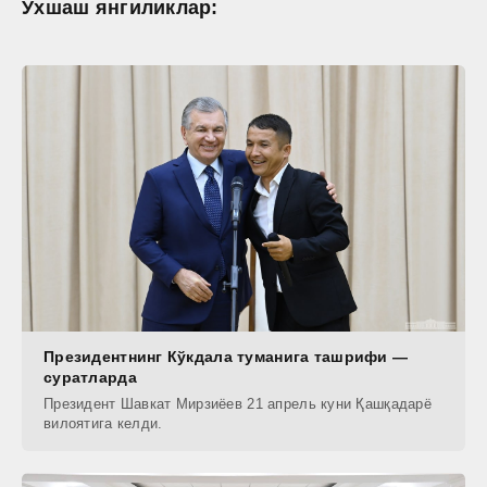
Ўхшаш янгиликлар:
Президентнинг Кўкдала туманига ташрифи —
суратларда
Президент Шавкат Мирзиёев 21 апрель куни Қашқадарё
вилоятига келди.