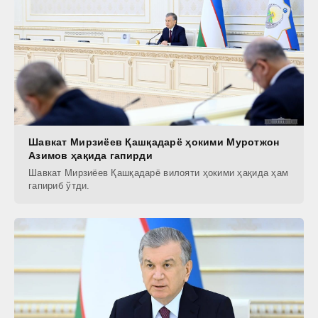
Шавкат Мирзиёев Қашқадарё ҳокими Муротжон
Азимов ҳақида гапирди
Шавкат Мирзиёев Қашқадарё вилояти ҳокими ҳақида ҳам
гапириб ўтди.