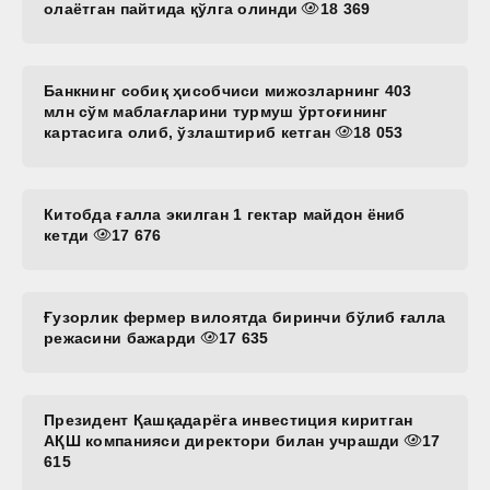
олаётган пайтида қўлга олинди
18 369
Банкнинг собиқ ҳисобчиси мижозларнинг 403
млн сўм маблағларини турмуш ўртоғининг
картасига олиб, ўзлаштириб кетган
18 053
Китобда ғалла экилган 1 гектар майдон ёниб
кетди
17 676
Ғузорлик фермер вилоятда биринчи бўлиб ғалла
режасини бажарди
17 635
Президент Қашқадарёга инвестиция киритган
АҚШ компанияси директори билан учрашди
17
615