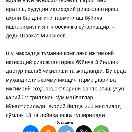
аҳоли учун муносиб турмуш шароитини
яратиш, ҳудудни иқтисодий ривожлантириш,
аҳоли бандлигини таъминлаш бўйича
ишларимизни янги босқичга кўтаришдир, -
деди Шавкат Мирзиёев.
Шу мақсадда туманни комплекс ижтимоий-
иқтисодий ривожлантириш бўйича 3 йиллик
дастур ишлаб чиқилиши таъкидланди. Бу ерда
муҳандислик-коммуникация тармоқлари ва
ижтимоий соҳа объектларини барпо этиш учун
қарийб 2 триллион сўм маблағлар
йўналтирилади. Жорий йилда 260 миллиард
сўмлик 18 та лойиҳа ишга туширилади
«Улашинг»