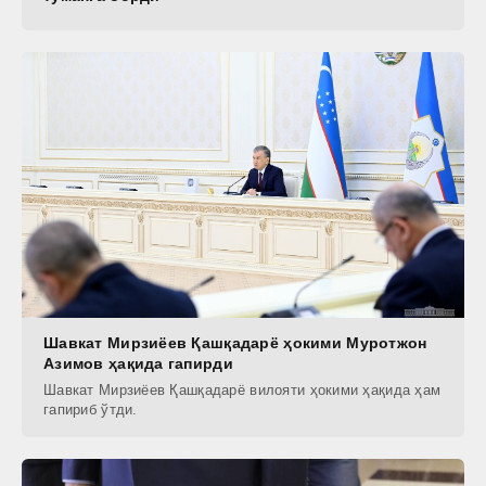
Шавкат Мирзиёев Қашқадарё ҳокими Муротжон
Азимов ҳақида гапирди
Шавкат Мирзиёев Қашқадарё вилояти ҳокими ҳақида ҳам
гапириб ўтди.