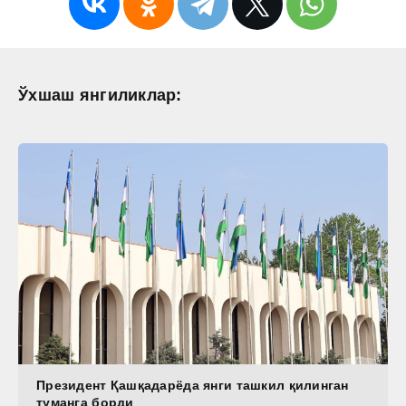
Ўхшаш янгиликлар:
Президент Қашқадарёда янги ташкил қилинган
туманга борди