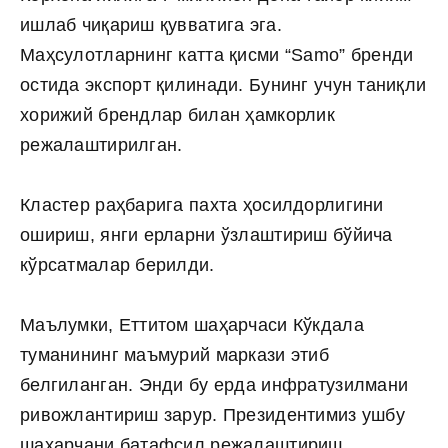
ишлаб чиқариш қувватига эга.
Маҳсулотларнинг катта қисми “Samo” бренди
остида экспорт қилинади. Бунинг учун таниқли
хорижий брендлар билан ҳамкорлик
режалаштирилган.
Кластер раҳбарига пахта ҳосилдорлигини
ошириш, янги ерларни ўзлаштириш бўйича
кўрсатмалар берилди.
Маълумки, Еттитом шаҳарчаси Кўкдала
туманининг маъмурий маркази этиб
белгиланган. Энди бу ерда инфратузилмани
ривожлантириш зарур. Президентимиз ушбу
шаҳарчани батафсил режалаштириш