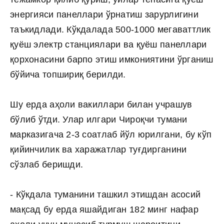
энергияси панеллари ўрнатиш зарурлигини
таъкидлади. Кўкдалада 500-1000 мегаваттлик
қуёш электр станциялари ва қуёш панеллари
қорхонасини барпо этиш имкониятини ўрганиш
бўйича топшириқ берилди.
Шу ерда аҳоли вакиллари билан учрашув
бўлиб ўтди. Улар илгари Чироқчи тумани
марказигача 2-3 соатлаб йўл юрилгани, бу кўп
қийинчилик ва харажатлар туғдирганини
сўзлаб беришди.
- Кўкдала туманини ташкил этишдан асосий
мақсад бу ерда яшайдиган 182 минг нафар