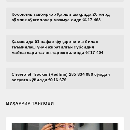
Косонлик тадбиркор Қарши шаҳрида 20 млрд
сўмлик кўнгилочар мажмуа очди
17 468
Қамашида 51 нафар фуқарони иш билан
таъминлаш учун ажратилган субсидия
маблағлари талон-тарож қилинди
17 404
Chevrolet Trecker (Redline) 285 834 080 сўмдан
сотувга қўйилди
16 679
МУҲАРРИР ТАНЛОВИ