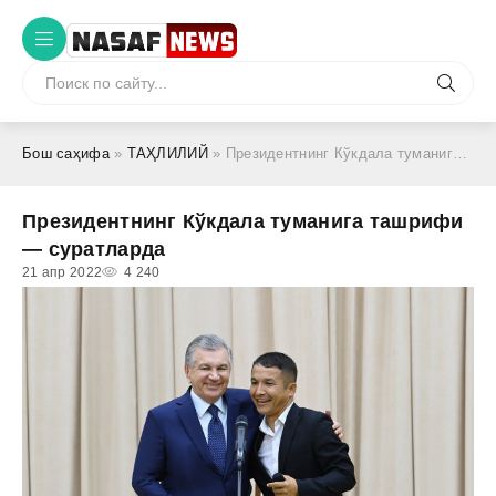
Бош саҳифа
»
ТАҲЛИЛИЙ
» Президентнинг Кўкдала туманига ташрифи — суратларда
Президентнинг Кўкдала туманига ташрифи
— суратларда
21 апр 2022
4 240