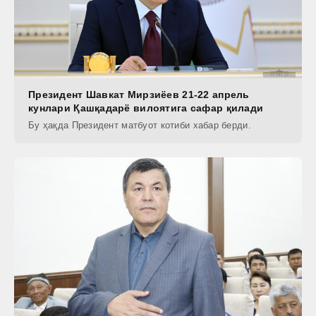
Президент Шавкат Мирзиёев 21-22 апрель
кунлари Қашқадарё вилоятига сафар қилади
Бу ҳақда Президент матбуот котиби хабар берди.