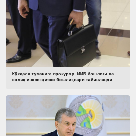
Кўкдала туманига прокурор, ИИБ бошлиғи ва
солиқ инспекцияси бошлиқлари тайинланди