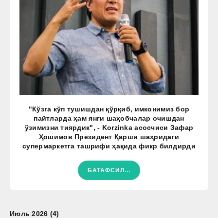
"Кўзга кўп тушишдан қўрқиб, имконимиз бор
пайтларда ҳам янги шаҳобчалар очишдан
ўзимизни тиярдик", - Korzinka асосчиси Зафар
Ҳошимов Президент Қарши шаҳридаги
супермаркетга ташрифи ҳақида фикр билдирди
БАТАФСИЛ...
Июль 2026 (4)