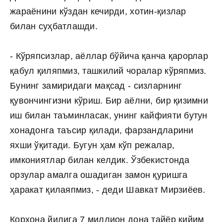
жараёнини кўздан кечирди, хотин-қизлар
билан суҳбатлашди.
- Кўряпсизлар, аёллар бўйича қанча қарорлар
қабул қиляпмиз, ташкилий чоралар кўряпмиз.
Бунинг замиридаги мақсад - сизларнинг
қувончингизни кўриш. Бир аёлни, бир қизимни
иш билан таъминласак, унинг кайфияти бутун
хонадонга таъсир қилади, фарзандларини
яхши ўқитади. Бугун ҳам кўп режалар,
имкониятлар билан келдик. Ўзбекистонда
орзулар амалга ошадиган замон қуришга
ҳаракат қилаяпмиз, - деди Шавкат Мирзиёев.
Корхона йилига 7 миллион дона тайёр кийим