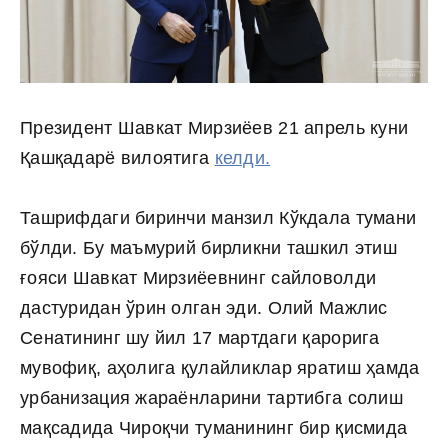
Президент Шавкат Мирзиёев 21 апрель куни
Қашқадарё вилоятига
келди.
Ташрифдаги биринчи манзил Кўкдала тумани
бўлди. Бу маъмурий бирликни ташкил этиш
ғояси Шавкат Мирзиёевнинг сайловолди
дастуридан ўрин олган эди. Олий Мажлис
Сенатининг шу йил 17 мартдаги қарорига
мувофиқ, аҳолига қулайликлар яратиш ҳамда
урбанизация жараёнларини тартибга солиш
мақсадида Чироқчи туманининг бир қисмида