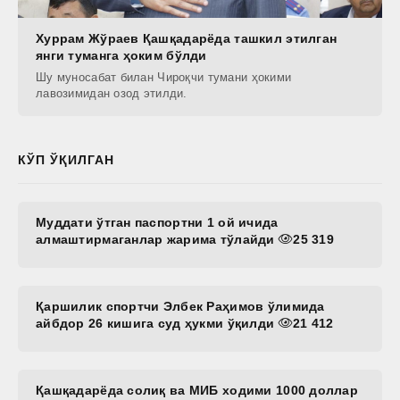
Хуррам Жўраев Қашқадарёда ташкил этилган
янги туманга ҳоким бўлди
Шу муносабат билан Чироқчи тумани ҳокими
лавозимидан озод этилди.
КЎП ЎҚИЛГАН
Муддати ўтган паспортни 1 ой ичида
алмаштирмаганлар жарима тўлайди
25 319
Қаршилик спортчи Элбек Раҳимов ўлимида
айбдор 26 кишига суд ҳукми ўқилди
21 412
Қашқадарёда солиқ ва МИБ ходими 1000 доллар