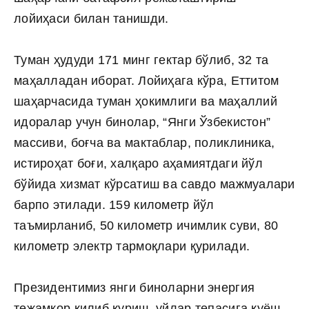
лойиҳаси билан танишди.
Туман ҳудуди 171 минг гектар бўлиб, 32 та
маҳалладан иборат. Лойиҳага кўра, Еттитом
шаҳарчасида туман ҳокимлиги ва маҳаллий
идоралар учун бинолар, “Янги Ўзбекистон”
массиви, боғча ва мактаблар, поликлиника,
истироҳат боғи, халқаро аҳамиятдаги йўл
бўйида хизмат кўрсатиш ва савдо мажмуалари
барпо этилади. 159 километр йўл
таъмирланиб, 50 километр ичимлик суви, 80
километр электр тармоқлари қурилади.
Президентимиз янги биноларни энергия
тежамкор қилиб қуриш, уйлар тепасига қуёш