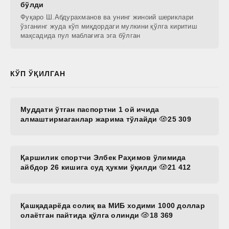
бўлди
Фуқаро Ш.Aбдурахманов ва унинг жиноий шериклари
ўзганинг жуда кўп миқдордаги мулкини қўлга киритиш
мақсадида пул маблағига эга бўлган
КЎП ЎҚИЛГАН
Муддати ўтган паспортни 1 ой ичида
алмаштирмаганлар жарима тўлайди
25 309
Қаршилик спортчи Элбек Раҳимов ўлимида
айбдор 26 кишига суд ҳукми ўқилди
21 412
Қашқадарёда солиқ ва МИБ ходими 1000 доллар
олаётган пайтида қўлга олинди
18 369