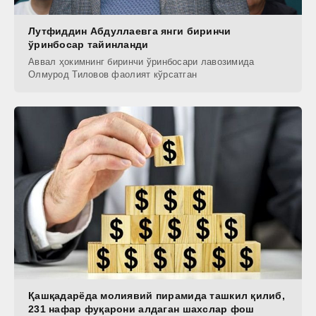
Лутфиддин Абдуллаевга янги биринчи
ўринбосар тайинланди
Аввал ҳокимнинг биринчи ўринбосари лавозимида
Олмурод Тиловов фаолият кўрсатган
Қашқадарёда молиявий пирамида ташкил қилиб,
231 нафар фуқарони алдаган шахслар фош