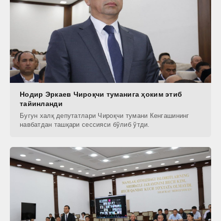
Нодир Эркаев Чироқчи туманига ҳоким этиб
тайинланди
Бугун халқ депутатлари Чироқчи тумани Кенгашининг
навбатдан ташқари сессияси бўлиб ўтди.