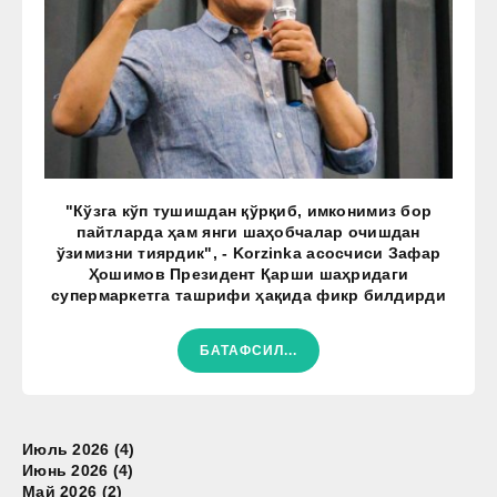
"Кўзга кўп тушишдан қўрқиб, имконимиз бор
пайтларда ҳам янги шаҳобчалар очишдан
ўзимизни тиярдик", - Korzinka асосчиси Зафар
Ҳошимов Президент Қарши шаҳридаги
супермаркетга ташрифи ҳақида фикр билдирди
БАТАФСИЛ...
Июль 2026 (4)
Июнь 2026 (4)
Май 2026 (2)