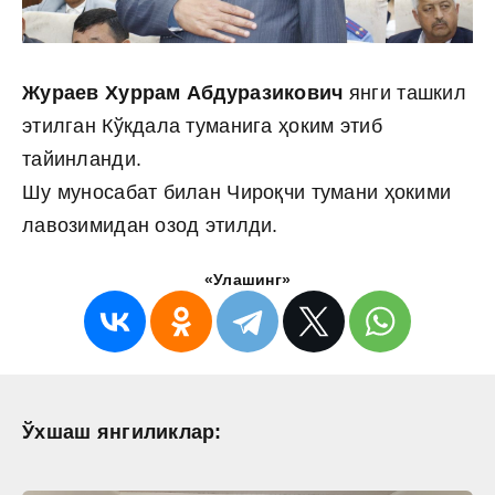
Жураев Хуррам Абдуразикович
янги ташкил
этилган Кўкдала туманига ҳоким этиб
тайинланди.
Шу муносабат билан Чироқчи тумани ҳокими
лавозимидан озод этилди.
«Улашинг»
Ўхшаш янгиликлар: