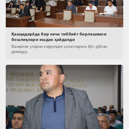
Қашқадарёда бир неча тиббиёт бирлашмаси
бошлиқлари ишдан ҳайдалди
Вазирлик уларни коррупция ҳолатларига йўл қўйган
демоқда.