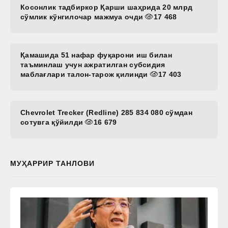
Косонлик тадбиркор Қарши шаҳрида 20 млрд
сўмлик кўнгилочар мажмуа очди
17 468
Қамашида 51 нафар фуқарони иш билан
таъминлаш учун ажратилган субсидия
маблағлари талон-тарож қилинди
17 403
Chevrolet Trecker (Redline) 285 834 080 сўмдан
сотувга қўйилди
16 679
МУҲАРРИР ТАНЛОВИ