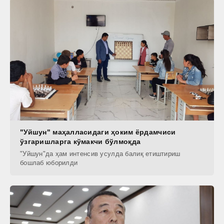
"Уйшун" маҳалласидаги ҳоким ёрдамчиси
ўзгаришларга кўмакчи бўлмоқда
"Уйшун"да ҳам интенсив усулда балиқ етиштириш
бошлаб юборилди