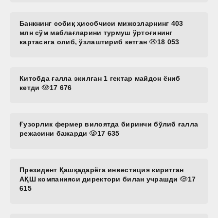
Банкнинг собиқ ҳисобчиси мижозларнинг 403
млн сўм маблағларини турмуш ўртоғининг
картасига олиб, ўзлаштириб кетган
18 053
Китобда ғалла экилган 1 гектар майдон ёниб
кетди
17 676
Ғузорлик фермер вилоятда биринчи бўлиб ғалла
режасини бажарди
17 635
Президент Қашқадарёга инвестиция киритган
АҚШ компанияси директори билан учрашди
17
615