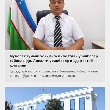
Муборак тумани ҳокимига вилоятдан ўринбосар
тайинланди. Аввалги ўринбосар ишдан кетиб
қолганди
Қашқадарё вилояти статистика бошқармаси бошлиғининг
биринчи ўринбосари лавозимида ишлаган.