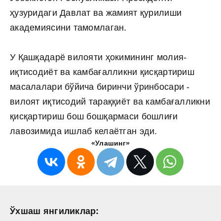
ҳузуридаги Давлат ва жамият қурилиши
академиясини тамомлаган.
У Қашқадарё вилояти ҳокимининг молия-
иқтисодиёт ва камбағалликни қисқартириш
масалалари бўйича биринчи ўринбосари -
вилоят иқтисодий тараққиёт ва камбағалликни
қисқартириш бош бошқармаси бошлиғи
лавозимида ишлаб келаётган эди.
«Улашинг»
Ўхшаш янгиликлар: