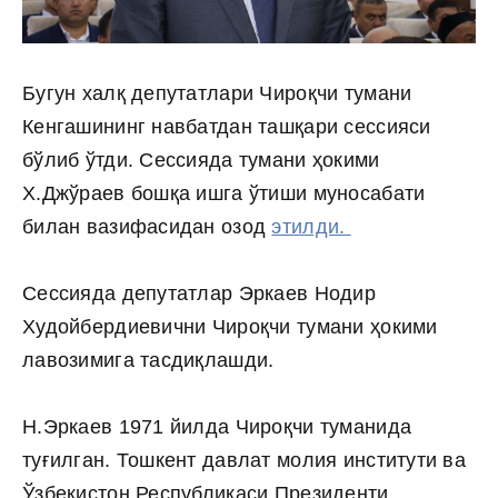
Бугун халқ депутатлари Чироқчи тумани
Кенгашининг навбатдан ташқари сессияси
бўлиб ўтди. Сессияда тумани ҳокими
Х.Джўраев бошқа ишга ўтиши муносабати
билан вазифасидан озод
этилди.
Сессияда депутатлар Эркаев Нодир
Худойбердиевични Чироқчи тумани ҳокими
лавозимига тасдиқлашди.
Н.Эркаев 1971 йилда Чироқчи туманида
туғилган. Тошкент давлат молия институти ва
Ўзбекистон Республикаси Президенти