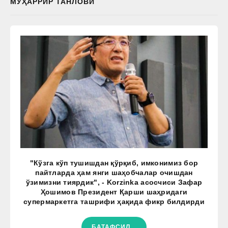
МУҲАРРИР ТАНЛОВИ
"Кўзга кўп тушишдан қўрқиб, имконимиз бор
пайтларда ҳам янги шаҳобчалар очишдан
ўзимизни тиярдик", - Korzinka асосчиси Зафар
Ҳошимов Президент Қарши шаҳридаги
супермаркетга ташрифи ҳақида фикр билдирди
БАТАФСИЛ...