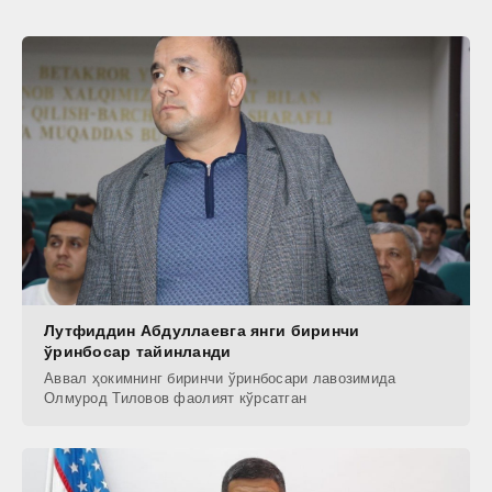
Лутфиддин Абдуллаевга янги биринчи
ўринбосар тайинланди
Аввал ҳокимнинг биринчи ўринбосари лавозимида
Олмурод Тиловов фаолият кўрсатган