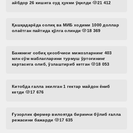
айбдор 26 кишига суд ҳукми ўқилди
21 412
Қашқадарёда солиқ ва МИБ ходими 1000 доллар
олаётган пайтида қўлга олинди
18 369
Банкнинг собиқ ҳисобчиси мижозларнинг 403
млн сўм маблағларини турмуш ўртоғининг
картасига олиб, ўзлаштириб кетган
18 053
Китобда ғалла экилган 1 гектар майдон ёниб
кетди
17 676
Ғузорлик фермер вилоятда биринчи бўлиб ғалла
режасини бажарди
17 635