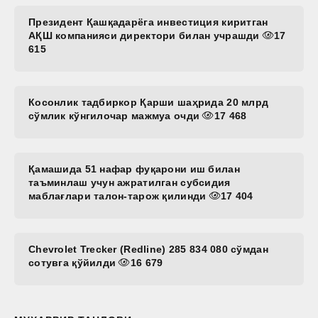
Президент Қашқадарёга инвестиция киритган
АҚШ компанияси директори билан учрашди
17
615
Косонлик тадбиркор Қарши шаҳрида 20 млрд
сўмлик кўнгилочар мажмуа очди
17 468
Қамашида 51 нафар фуқарони иш билан
таъминлаш учун ажратилган субсидия
маблағлари талон-тарож қилинди
17 404
Chevrolet Trecker (Redline) 285 834 080 сўмдан
сотувга қўйилди
16 679