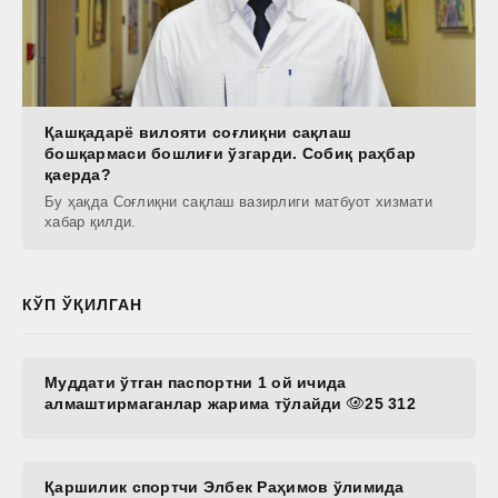
Қашқадарё вилояти соғлиқни сақлаш
бошқармаси бошлиғи ўзгарди. Собиқ раҳбар
қаерда?
Бу ҳақда Соғлиқни сақлаш вазирлиги матбуот хизмати
хабар қилди.
КЎП ЎҚИЛГАН
Муддати ўтган паспортни 1 ой ичида
алмаштирмаганлар жарима тўлайди
25 312
Қаршилик спортчи Элбек Раҳимов ўлимида