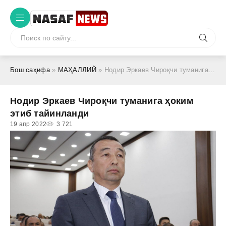
Бош саҳифа
»
МАҲАЛЛИЙ
» Нодир Эркаев Чироқчи туманига ҳоким этиб тайинланди
Нодир Эркаев Чироқчи туманига ҳоким
этиб тайинланди
19 апр 2022
3 721