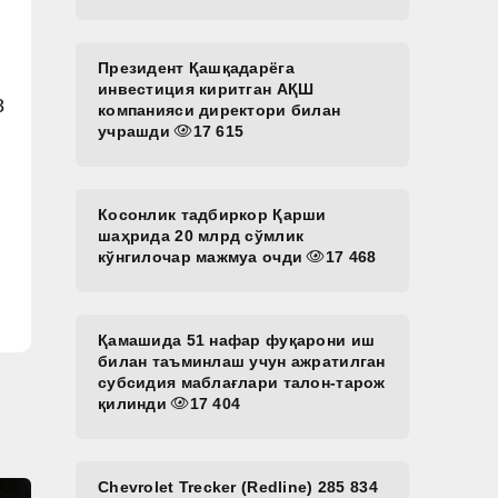
Президент Қашқадарёга
инвестиция киритган АҚШ
8
компанияси директори билан
учрашди
17 615
Косонлик тадбиркор Қарши
шаҳрида 20 млрд сўмлик
кўнгилочар мажмуа очди
17 468
Қамашида 51 нафар фуқарони иш
билан таъминлаш учун ажратилган
субсидия маблағлари талон-тарож
қилинди
17 404
Chevrolet Trecker (Redline) 285 834