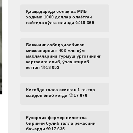
Қашқадарёда солиқ ва МИБ
ходими 1000 доллар олаётган
пайтида қўлга олинди
18 369
Банкнинг собиқ ҳисобчиси
мижозларнинг 403 млн сўм
маблағларини турмуш ўртоғининг
картасига олиб, ўзлаштириб
кетган
18 053
Китобда ғалла экилган 1 гектар
майдон ёниб кетди
17 676
Ғузорлик фермер вилоятда
биринчи бўлиб ғалла режасини
бажарди
17 635