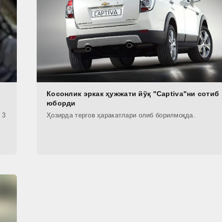
Косонлик эркак ҳужжати йўқ "Сaptiva"ни сотиб
юборди
 3
Ҳозирда тергов ҳаракатлари олиб борилмоқда.