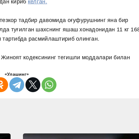
ндан кириб
келган.
тезкор тадбир давомида оғуфурушнинг яна бир
да туғилган шахснинг яшаш хонадонидан 11 кг 16
и тартибда расмийлаштириб олинган.
 Жиноят кодексининг тегишли моддалари билан
«Улашинг»