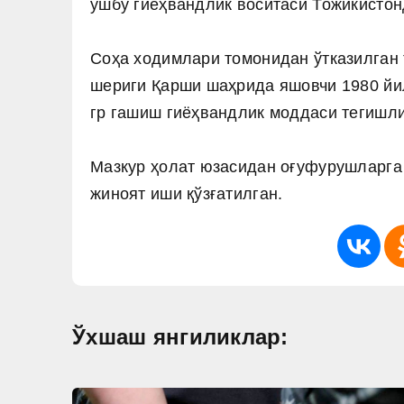
ушбу гиёҳвандлик воситаси Тожикисто
Соҳа ходимлари томонидан ўтказилган 
шериги Қарши шаҳрида яшовчи 1980 йил
гр гашиш гиёҳвандлик моддаси тегишл
Мазкур ҳолат юзасидан оғуфурушларга
жиноят иши қўзғатилган.
Ўхшаш янгиликлар: