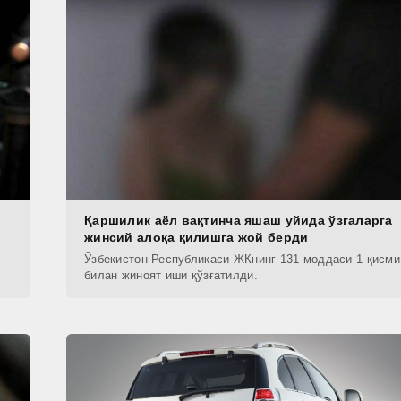
Қаршилик аёл вақтинча яшаш уйида ўзгаларга
жинсий алоқа қилишга жой берди
Ўзбекистон Республикаси ЖКнинг 131-моддаси 1-қисми
билан жиноят иши қўзғатилди.