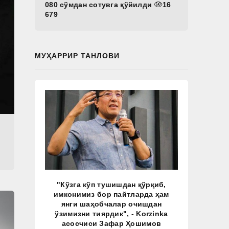
080 сўмдан сотувга қўйилди
16
679
МУҲАРРИР ТАНЛОВИ
"Кўзга кўп тушишдан қўрқиб,
имконимиз бор пайтларда ҳам
янги шаҳобчалар очишдан
ўзимизни тиярдик", - Korzinka
асосчиси Зафар Ҳошимов