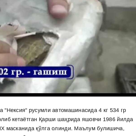
 "Нексия" русумли автомашинасида 4 кг 534 гр
олиб кетаётган Қарши шаҳрида яшовчи 1986 йилда
ПХ масканида қўлга олинди. Маълум булишича,