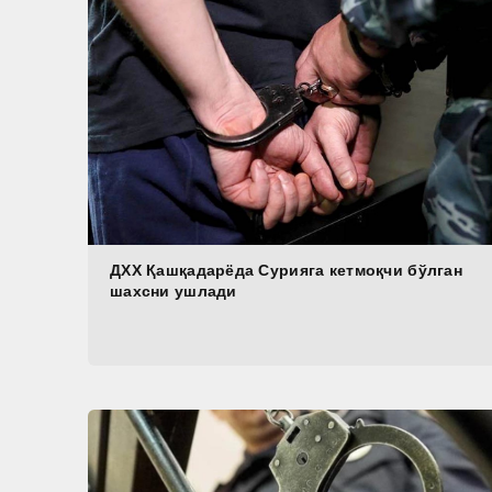
ДХХ Қашқадарёда Сурияга кетмоқчи бўлган
шахсни ушлади