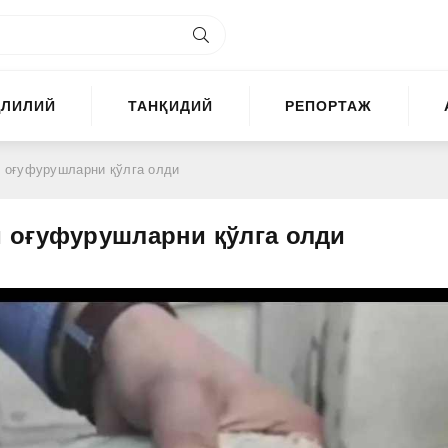
ҲЛИЛИЙ
ТАНҚИДИЙ
РЕПОРТАЖ
 оғуфурушларни қўлга олди
 оғуфурушларни қўлга олди