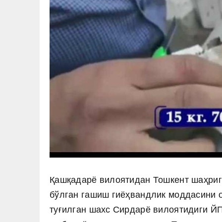
Қашқадарё вилоятидан Тошкент шаҳрига
бўлган гашиш гиёҳвандлик моддасини 
туғилган шахс Сирдарё вилоятидиги Й