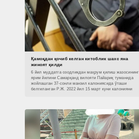
Қамоқдан қочиб келган китоблик шахс яна
жиноят қилди
6 йил муддатга озодликдан маҳрум қилиш жазосининг
ярим йилини Самарқанд вилояти Пайариқ туманида
жойлашган 37-сонли манзил калониясида ўташи
белгиланган Р.Ж. 2022 йил 15 март куни калонияни