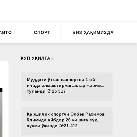
АВТО
СПОРТ
БИЗ ҲАҚИМИЗДА
КЎП ЎҚИЛГАН
Муддати ўтган паспортни 1 ой
ичида алмаштирмаганлар жарима
тўлайди
25 317
Қаршилик спортчи Элбек Раҳимов
ўлимида айбдор 26 кишига суд
ҳукми ўқилди
21 412