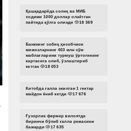
Қашқадарёда солиқ ва МИБ
ходими 1000 доллар олаётган
пайтида қўлга олинди
18 369
Банкнинг собиқ ҳисобчиси
мижозларнинг 403 млн сўм
маблағларини турмуш ўртоғининг
картасига олиб, ўзлаштириб
кетган
18 053
Китобда ғалла экилган 1 гектар
майдон ёниб кетди
17 676
а
Ғузорлик фермер вилоятда
биринчи бўлиб ғалла режасини
бажарди
17 635