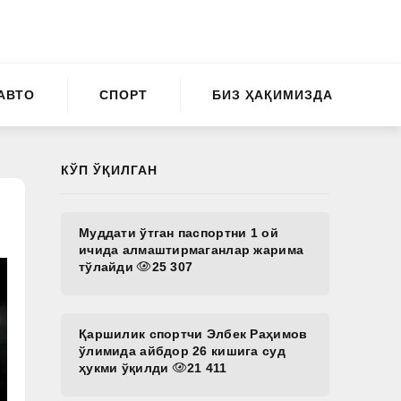
АВТО
СПОРТ
БИЗ ҲАҚИМИЗДА
КЎП ЎҚИЛГАН
Муддати ўтган паспортни 1 ой
ичида алмаштирмаганлар жарима
тўлайди
25 307
Қаршилик спортчи Элбек Раҳимов
ўлимида айбдор 26 кишига суд
ҳукми ўқилди
21 411