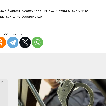
икаси Жиноят Кодексининг тегишли моддалари билан
катлари олиб борилмоқда.
«Улашинг»