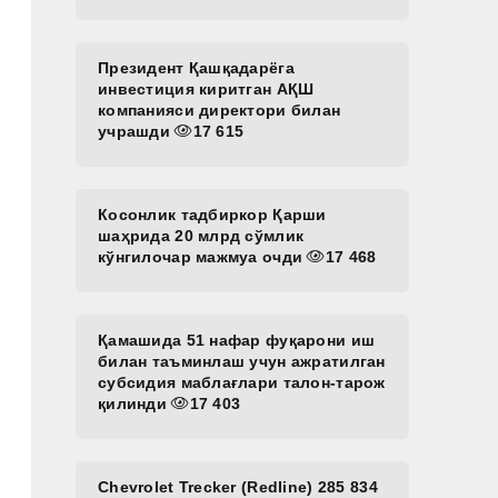
Президент Қашқадарёга
инвестиция киритган АҚШ
компанияси директори билан
учрашди
17 615
Косонлик тадбиркор Қарши
шаҳрида 20 млрд сўмлик
кўнгилочар мажмуа очди
17 468
Қамашида 51 нафар фуқарони иш
билан таъминлаш учун ажратилган
субсидия маблағлари талон-тарож
қилинди
17 403
Chevrolet Trecker (Redline) 285 834