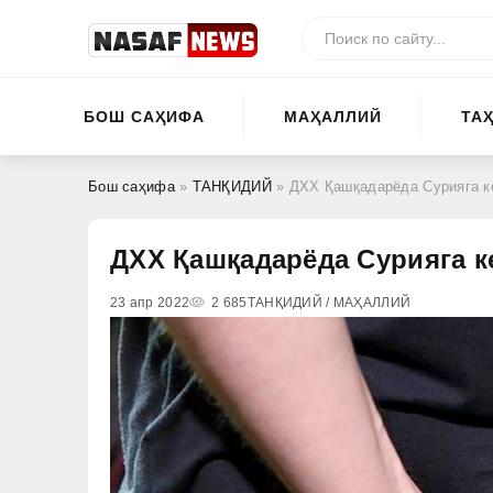
БОШ САҲИФА
МАҲАЛЛИЙ
ТА
Бош саҳифа
»
ТАНҚИДИЙ
» ДХХ Қашқадарёда Сурияга к
ДХХ Қашқадарёда Сурияга к
23 апр 2022
2 685
ТАНҚИДИЙ / МАҲАЛЛИЙ