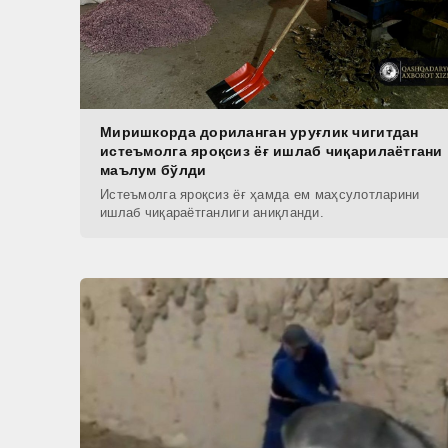
Миришкорда дориланган уруғлик чигитдан
истеъмолга яроқсиз ёғ ишлаб чиқарилаётгани
маълум бўлди
Истеъмолга яроқсиз ёғ ҳамда ем маҳсулотларини
ишлаб чиқараётганлиги аниқланди.