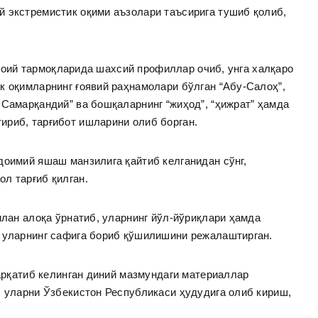
й экстремистик оқими аъзолари таъсирига тушиб қолиб,
тимоий тармоқларида шахсий профиллар очиб, унга халқаро
к оқимларнинг ғоявий раҳнамолари бўлган “Абу-Салоҳ”,
 Самарқандий” ва бошқаларнинг “жиҳод”, “ҳижрат” ҳамда
ириб, тарғибот ишларини олиб борган.
доимий яшаш манзилига қайтиб келганидан сўнг,
ол тарғиб қилган.
илан алоқа ўрнатиб, уларнинг йўл-йўриқлари ҳамда
и уларнинг сафига бориб қўшилишини режалаштирган.
тарқатиб келинган диний мазмундаги материаллар
, уларни Ўзбекистон Республикаси ҳудудига олиб кириш,