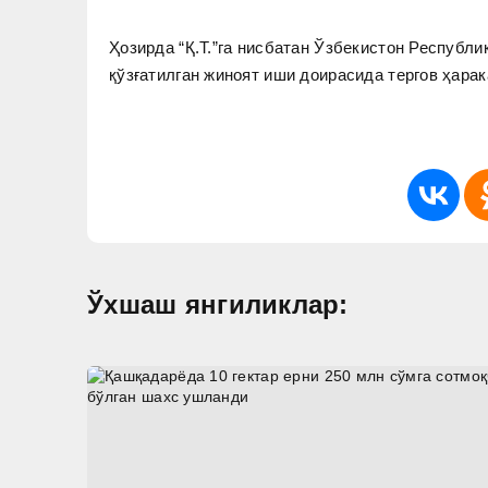
Ҳозирда “Қ.Т.”га нисбатан Ўзбекистон Республ
қўзғатилган жиноят иши доирасида тергов ҳара
Ўхшаш янгиликлар: