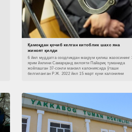
Қамоқдан қочиб келган китоблик шахс яна
жиноят қилди
6 йил муддатга озодликдан маҳрум қилиш жазосининг 
ярим йилини Самарқанд вилояти Пайариқ туманида
жойлашган 37-сонли манзил калониясида ўташи
белгиланган Р.Ж. 2022 йил 15 март куни калонияни