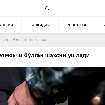
ҲЛИЛИЙ
ТАНҚИДИЙ
РЕПОРТАЖ
етмоқчи бўлган шахсни ушлади
етмоқчи бўлган шахсни ушлади