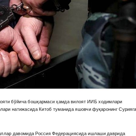
лояти бўйича бошқармаси ҳамда вилоят ИИБ ходимлари
рлари натижасида Китоб туманида яшовчи фуқаронинг Сурияг
1 йиллар давомида Россия Федерациясида ишлаши даврида