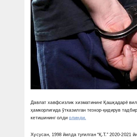
Давлат хавфсизлик хизматининг Қашқадарё ви
ҳамкорлигида ўтказилган тезкор-қидирув тадби
кетишининг олди
олинди.
Хусусан, 1998 йилда туғилган “Қ.Т.” 2020-202