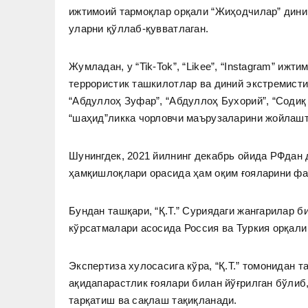
ижтимоий тармоқлар орқали “Жиҳодчилар” дини
уларни қўллаб-қувватлаган.
Жумладан, у “Tik-Tok”, “Likee”, “Instagram” иж
террористик ташкилотлар ва диний экстремисти
“Абдуллоҳ Зуфар”, “Абдуллоҳ Бухорий”, “Содиқ
“шаҳид”ликка чорловчи маърузаларини жойлашт
Шунингдек, 2021 йилнинг декабрь ойида РФдан 
ҳамқишлоқлари орасида ҳам оқим ғояларини фа
Бундан ташқари, “Қ.Т.” Суриядаги жангарилар б
кўрсатмалари асосида Россия ва Туркия орқал
Экспертиза хулосасига кўра, “Қ.Т.” томонидан 
ақидапарастлик ғоялари билан йўғрилган бўлиб
тарқатиш ва сақлаш тақиқланади.