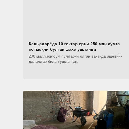
Қашқадарёда 10 гектар ерни 250 млн сўмга
сотмоқчи бўлган шахс ушланди
200 миллион сўм пулларни олган вақтида ашёвий-
далиллар билан ушланган.