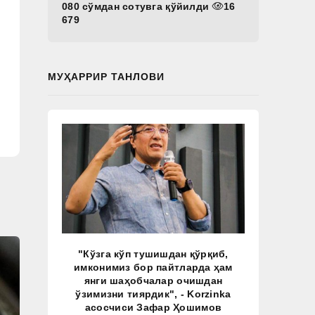
080 сўмдан сотувга қўйилди
16
679
МУҲАРРИР ТАНЛОВИ
"Кўзга кўп тушишдан қўрқиб,
имконимиз бор пайтларда ҳам
янги шаҳобчалар очишдан
ўзимизни тиярдик", - Korzinka
асосчиси Зафар Ҳошимов