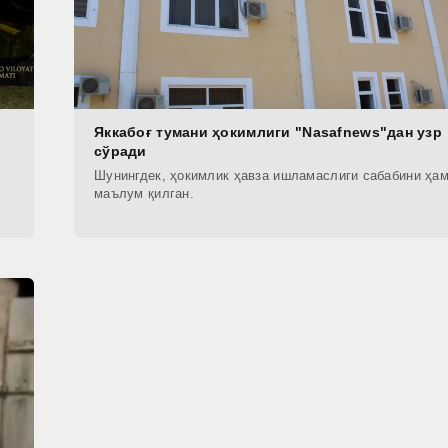
Яккабоғ тумани ҳокимлиги "Nasafnews"дан узр
сўради
Шунингдек, ҳокимлик ҳавза ишламаслиги сабабини ҳа
маълум қилган.