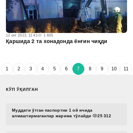
12 окт 2022, 11:41
1 605
Қаршида 2 та хонадонда ёнғин чиқди
1
2
3
4
5
6
7
8
9
10
11
КЎП ЎҚИЛГАН
Муддати ўтган паспортни 1 ой ичида
алмаштирмаганлар жарима тўлайди
25 312