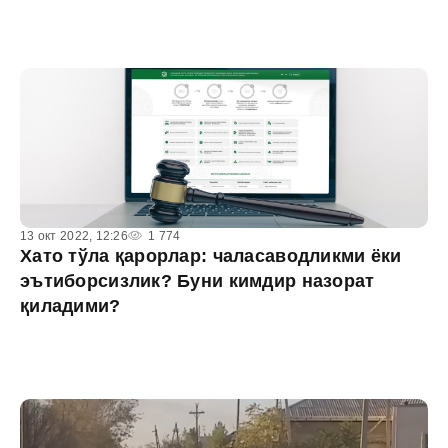
13 окт 2022, 12:26
1 774
Хато тўла қарорлар: чаласаводликми ёки
эътиборсизлик? Буни кимдир назорат
қиладими?