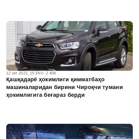
12 окт 2022, 15:39
2 409
Қашқадарё ҳокимлиги қимматбаҳо
машиналаридан бирини Чироқчи тумани
ҳокимлигига беғараз берди