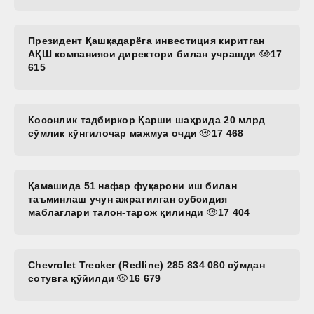
Президент Қашқадарёга инвестиция киритган
АҚШ компанияси директори билан учрашди
17
615
Косонлик тадбиркор Қарши шаҳрида 20 млрд
сўмлик кўнгилочар мажмуа очди
17 468
Қамашида 51 нафар фуқарони иш билан
таъминлаш учун ажратилган субсидия
маблағлари талон-тарож қилинди
17 404
Chevrolet Trecker (Redline) 285 834 080 сўмдан
сотувга қўйилди
16 679