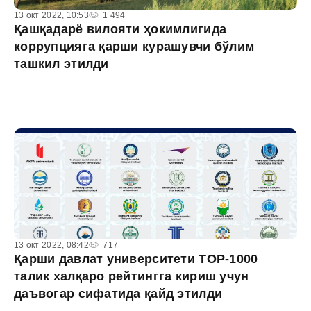
13 окт 2022, 10:53
1 494
Қашқадарё вилояти ҳокимлигида
коррупцияга қарши курашувчи бўлим
ташкил этилди
13 окт 2022, 08:42
717
Қарши давлат университети TOP-1000
талик халқаро рейтингга кириш учун
даъвогар сифатида қайд этилди