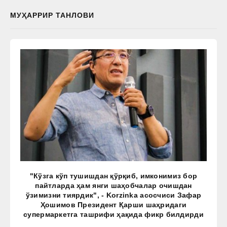
МУҲАРРИР ТАНЛОВИ
"Кўзга кўп тушишдан қўрқиб, имконимиз бор
пайтларда ҳам янги шаҳобчалар очишдан
ўзимизни тиярдик", - Korzinka асосчиси Зафар
Ҳошимов Президент Қарши шаҳридаги
супермаркетга ташрифи ҳақида фикр билдирди