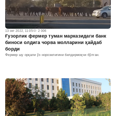
13 окт 2022, 11:05
2 006
Ғузорлик фермер туман марказидаги банк
биноси олдига чорва молларини ҳайдаб
борди
Фермер шу орқали ўз норозилигини билдирмоқчи бўлган.