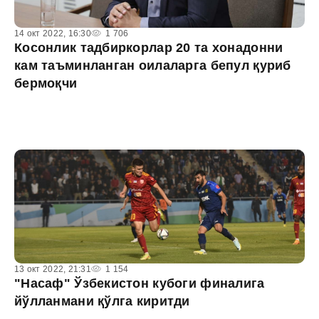
14 окт 2022, 16:30
1 706
Косонлик тадбиркорлар 20 та хонадонни
кам таъминланган оилаларга бепул қуриб
бермоқчи
13 окт 2022, 21:31
1 154
"Насаф" Ўзбекистон кубоги финалига
йўлланмани қўлга киритди