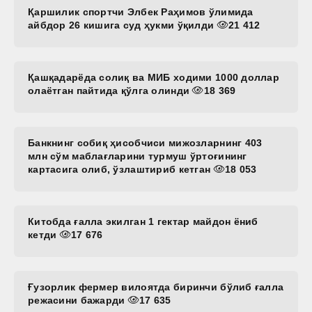
Қаршилик спортчи Элбек Раҳимов ўлимида
айбдор 26 кишига суд ҳукми ўқилди
21 412
Қашқадарёда солиқ ва МИБ ходими 1000 доллар
олаётган пайтида қўлга олинди
18 369
Банкнинг собиқ ҳисобчиси мижозларнинг 403
млн сўм маблағларини турмуш ўртоғининг
картасига олиб, ўзлаштириб кетган
18 053
Китобда ғалла экилган 1 гектар майдон ёниб
кетди
17 676
Ғузорлик фермер вилоятда биринчи бўлиб ғалла
режасини бажарди
17 635