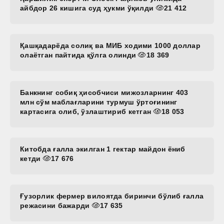
айбдор 26 кишига суд ҳукми ўқилди
21 412
Қашқадарёда солиқ ва МИБ ходими 1000 доллар
олаётган пайтида қўлга олинди
18 369
Банкнинг собиқ ҳисобчиси мижозларнинг 403
млн сўм маблағларини турмуш ўртоғининг
картасига олиб, ўзлаштириб кетган
18 053
Китобда ғалла экилган 1 гектар майдон ёниб
кетди
17 676
Ғузорлик фермер вилоятда биринчи бўлиб ғалла
режасини бажарди
17 635