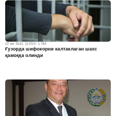
22 окт 2022, 11:55
1 782
Ғузорда шифокорни калтаклаган шахс
қамоққа олинди