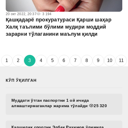
20 окт 2022, 20:37
3 194
Қашқадарё прокуратураси Қарши шаҳар
Халқ таълими бўлими мудири моддий
зарарни тўлаганини маълум қилди
1
2
3
4
5
6
7
8
9
10
11
КЎП ЎҚИЛГАН
Муддати ўтган паспортни 1 ой ичида
алмаштирмаганлар жарима тўлайди
25 320
Қаршилик спортчи Элбек Раҳимов ўлимида