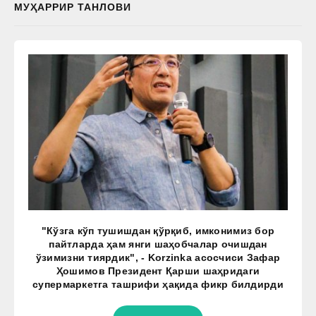
МУҲАРРИР ТАНЛОВИ
"Кўзга кўп тушишдан қўрқиб, имконимиз бор
пайтларда ҳам янги шаҳобчалар очишдан
ўзимизни тиярдик", - Korzinka асосчиси Зафар
Ҳошимов Президент Қарши шаҳридаги
супермаркетга ташрифи ҳақида фикр билдирди