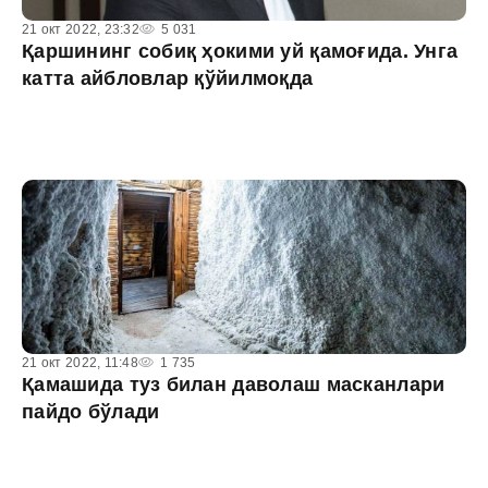
21 окт 2022, 23:32
5 031
Қаршининг собиқ ҳокими уй қамоғида. Унга
катта айбловлар қўйилмоқда
21 окт 2022, 11:48
1 735
Қамашида туз билан даволаш масканлари
пайдо бўлади