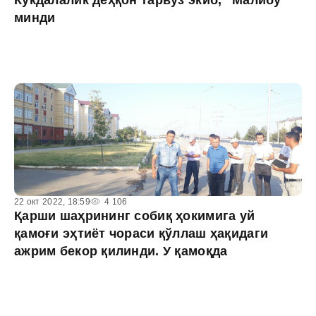
Кўкдалалик деҳқон тарвуз экиб, "Малибу"
минди
22 окт 2022, 18:59
4 106
Қарши шаҳрининг собиқ ҳокимига уй
қамоғи эҳтиёт чораси қўллаш ҳақидаги
ажрим бекор қилинди. У қамоқда