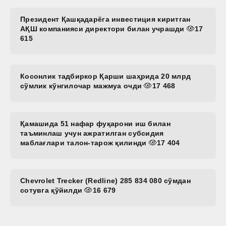
Президент Қашқадарёга инвестиция киритган
АҚШ компанияси директори билан учрашди
17
615
Косонлик тадбиркор Қарши шаҳрида 20 млрд
сўмлик кўнгилочар мажмуа очди
17 468
Қамашида 51 нафар фуқарони иш билан
таъминлаш учун ажратилган субсидия
маблағлари талон-тарож қилинди
17 404
Chevrolet Trecker (Redline) 285 834 080 сўмдан
сотувга қўйилди
16 679