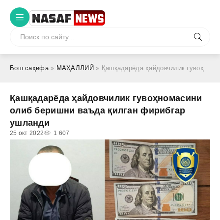
Бош саҳифа
»
МАҲАЛЛИЙ
» Қашқадарёда ҳайдовчилик гувоҳномасини олиб беришни ваъда қилган фирибгар ушланди
Қашқадарёда ҳайдовчилик гувоҳномасини
олиб беришни ваъда қилган фирибгар
ушланди
25 окт 2022
1 607