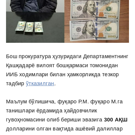
Бош прокуратура ҳузуридаги Департаментнинг
Қашқадарё вилоят бошқармаси томонидан
ИИБ ходимлари билан ҳамкорликда тезкор
тадбир
ўтказилган
.
Маълум бўлишича, фуқаро Р.М. фуқаро М.га
танишлари ёрдамида ҳайдовчилик
гувоҳномасини олиб бериши эвазига
300 АҚШ
долларини олган вақтида ашёвий далиллар