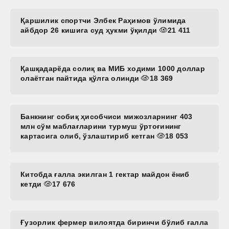
Қаршилик спортчи Элбек Раҳимов ўлимида
айбдор 26 кишига суд ҳукми ўқилди
21 411
Қашқадарёда солиқ ва МИБ ходими 1000 доллар
олаётган пайтида қўлга олинди
18 369
Банкнинг собиқ ҳисобчиси мижозларнинг 403
млн сўм маблағларини турмуш ўртоғининг
картасига олиб, ўзлаштириб кетган
18 053
Китобда ғалла экилган 1 гектар майдон ёниб
кетди
17 676
Ғузорлик фермер вилоятда биринчи бўлиб ғалла