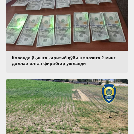
Косонда ўқишга киритиб қўйиш эвазига 2 минг
доллар олган фирибгар ушланди