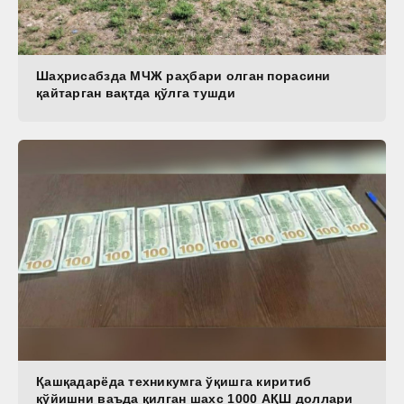
Шаҳрисабзда МЧЖ раҳбари олган порасини
қайтарган вақтда қўлга тушди
Қашқадарёда техникумга ўқишга киритиб
қўйишни ваъда қилган шахс 1000 АҚШ доллари