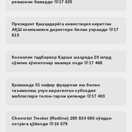
режасини бажарди
17 635
Президент Қашқадарёга инвестиция киритган
АҚШ компанияси директори билан учрашди
17
615
Косонлик тадбиркор Қарши шаҳрида 20 млрд
сўмлик кўнгилочар мажмуа очди
17 468
Қамашида 51 нафар фуқарони иш билан
таъминлаш учун ажратилган субсидия
маблағлари талон-тарож қилинди
17 403
Chevrolet Trecker (Redline) 285 834 080 сўмдан
сотувга қўйилди
16 679