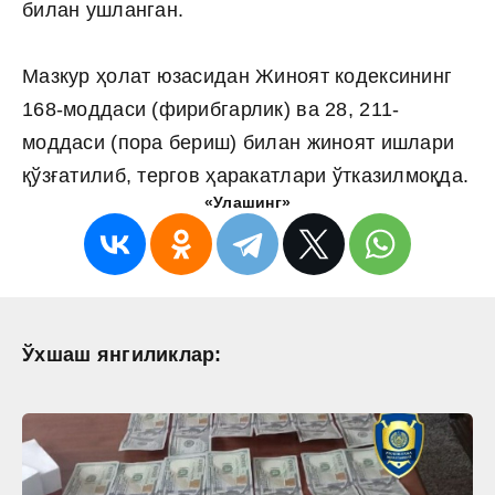
билан ушланган.
Мазкур ҳолат юзасидан Жиноят кодексининг
168-моддаси (фирибгарлик) ва 28, 211-
моддаси (пора бериш) билан жиноят ишлари
қўзғатилиб, тергов ҳаракатлари ўтказилмоқда.
«Улашинг»
Ўхшаш янгиликлар: