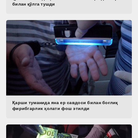
билан қўлга тушди
Қарши туманида яна ер савдоси билан боғлиқ
фирибгарлик ҳолати фош этилди