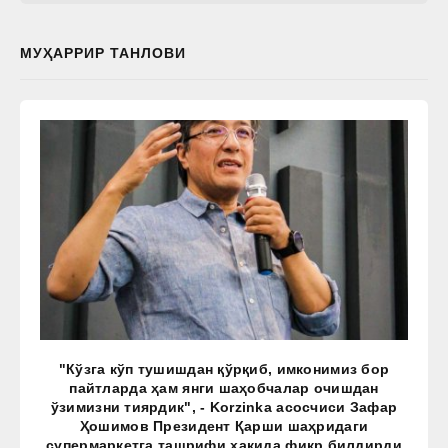
МУҲАРРИР ТАНЛОВИ
"Кўзга кўп тушишдан қўрқиб, имконимиз бор
пайтларда ҳам янги шаҳобчалар очишдан
ўзимизни тиярдик", - Korzinka асосчиси Зафар
Ҳошимов Президент Қарши шаҳридаги
супермаркетга ташрифи ҳақида фикр билдирди