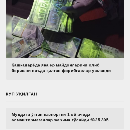
Қашқадарёда яна ер майдонларини олиб
беришни ваъда қилган фирибгарлар ушланди
КЎП ЎҚИЛГАН
Муддати ўтган паспортни 1 ой ичида
алмаштирмаганлар жарима тўлайди
25 305