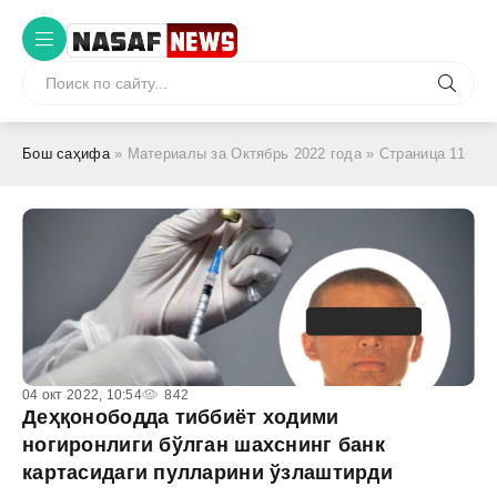
Бош саҳифа
» Материалы за Октябрь 2022 года » Страница 11
04 окт 2022, 10:54
842
Деҳқонободда тиббиёт ходими
ногиронлиги бўлган шахснинг банк
картасидаги пулларини ўзлаштирди