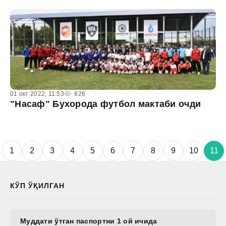
01 окт 2022, 11:53
826
"Насаф" Бухорода футбол мактаби очди
1
2
3
4
5
6
7
8
9
10
11
КЎП ЎҚИЛГАН
Муддати ўтган паспортни 1 ой ичида