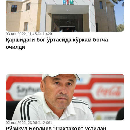
03 окт 2022, 11:45
1 420
Қаршидаги боғ ўртасида кўркам боғча
очилди
02 окт 2022, 23:08
2 061
Рўзиқул Бердиев "Пахтакор" устидан