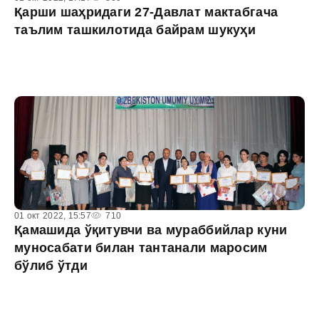
Қарши шаҳридаги 27-Давлат мактабгача
таълим ташкилотида байрам шукуҳи
01 окт 2022, 15:57
710
Қамашида ўқитувчи ва мураббийлар куни
муносабати билан тантанали маросим
бўлиб ўтди