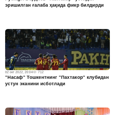
эришилган ғалаба ҳақида фикр билдирди
02 окт 2022, 20:04
712
"Насаф" Тошкентнинг "Пахтакор" клубидан
устун эканини исботлади