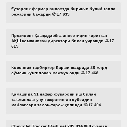
Ғузорлик фермер вилоятда биринчи бўлиб ғалла
режасини бажарди
17 635
Президент Қашқадарёга инвестиция киритган
АҚШ компанияси директори билан учрашди
17
615
Косонлик тадбиркор Қарши шаҳрида 20 млрд
сўмлик кўнгилочар мажмуа очди
17 468
Қамашида 51 нафар фуқарони иш билан
таъминлаш учун ажратилган субсидия
маблағлари талон-тарож қилинди
17 404
Chevrolet Trecker (Redline) 285 834 080 сўмдан