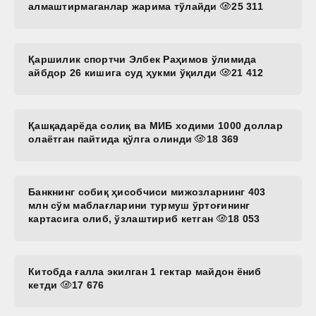
алмаштирмаганлар жарима тўлайди
25 311
Қаршилик спортчи Элбек Раҳимов ўлимида
айбдор 26 кишига суд ҳукми ўқилди
21 412
Қашқадарёда солиқ ва МИБ ходими 1000 доллар
олаётган пайтида қўлга олинди
18 369
Банкнинг собиқ ҳисобчиси мижозларнинг 403
млн сўм маблағларини турмуш ўртоғининг
картасига олиб, ўзлаштириб кетган
18 053
Китобда ғалла экилган 1 гектар майдон ёниб
кетди
17 676