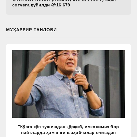
сотувга қўйилди
16 679
МУҲАРРИР ТАНЛОВИ
"Кўзга кўп тушишдан қўрқиб, имконимиз бор
пайтларда ҳам янги шаҳобчалар очишдан