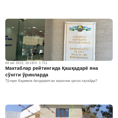
04 окт 2022, 10:16
1 711
Мактаблар рейтингида Қашқадарё яна
сўнгги ўринларда
Тўлқин Каримов билдирилган ишончни қачон оқлайди?