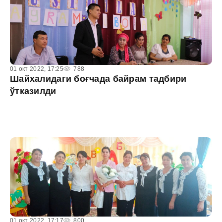
01 окт 2022, 17:25
788
Шайхалидаги боғчада байрам тадбири
ўтказилди
01 окт 2022, 17:17
800