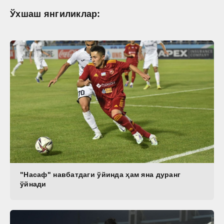
Ўхшаш янгиликлар:
"Насаф" навбатдаги ўйинда ҳам яна дуранг
ўйнади