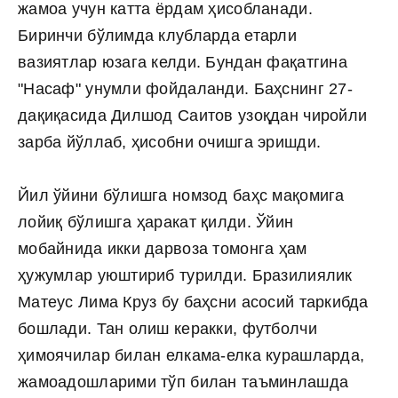
жамоа учун катта ёрдам ҳисобланади.
Биринчи бўлимда клубларда етарли
вазиятлар юзага келди. Бундан фақатгина
"Насаф" унумли фойдаланди. Баҳснинг 27-
дақиқасида Дилшод Саитов узоқдан чиройли
зарба йўллаб, ҳисобни очишга эришди.
Йил ўйини бўлишга номзод баҳс мақомига
лойиқ бўлишга ҳаракат қилди. Ўйин
мобайнида икки дарвоза томонга ҳам
ҳужумлар уюштириб турилди. Бразилиялик
Матеус Лима Круз бу баҳсни асосий таркибда
бошлади. Тан олиш керакки, футболчи
ҳимоячилар билан елкама-елка курашларда,
жамоадошларими тўп билан таъминлашда