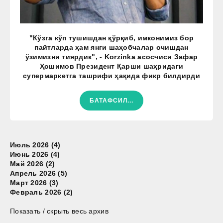
"Кўзга кўп тушишдан қўрқиб, имконимиз бор
пайтларда ҳам янги шаҳобчалар очишдан
ўзимизни тиярдик", - Korzinka асосчиси Зафар
Ҳошимов Президент Қарши шаҳридаги
супермаркетга ташрифи ҳақида фикр билдирди
БАТАФСИЛ...
Июль 2026 (4)
Июнь 2026 (4)
Май 2026 (2)
Апрель 2026 (5)
Март 2026 (3)
Февраль 2026 (2)
Показать / скрыть весь архив