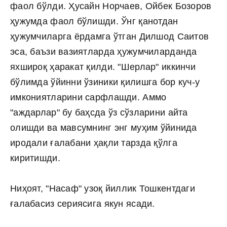
фаол бўлди. Ҳусайн Норчаев, Ойбек Бозоров
ҳужумда фаол бўлишди. Ўнг қанотдан
ҳужумчиларга ёрдамга ўтган Дилшод Саитов
эса, баъзи вазиятларда ҳужумчиларданда
яхшироқ ҳаракат қилди. "Шерлар" иккинчи
бўлимда ўйинни ўзиники қилишга бор куч-у
имкониятларини сарфлашди. Аммо
"аждарлар" бу баҳсда ўз сўзларини айта
олишди ва мавсумнинг энг муҳим ўйинида
иродали ғалабани ҳақли тарзда қўлга
киритишди.
Ниҳоят, "Насаф" узоқ йиллик Тошкентдаги
ғалабасиз сериясига якун ясади.