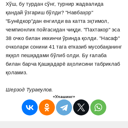
Хўш, бу турдан сўнг, турнир жадвалида
қандай ўзгариш бўлди? "Навбаҳор"
"Бунёдкор"дан енгилди ва катта эҳтимол,
чемпионлик пойгасидан чиқди. "Пахтакор" эса
38 очко билан иккинчи ўринда қолди. "Насаф"
очколари сонини 41 тага етказиб мусобақанинг
яққол пешқадами бўлиб олди. Бу ғалаба
билан барча Қашқадарё аҳолисини табриклаб
қоламиз.
Шерзод Тураеулов.
«Улашинг»