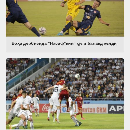
Воҳа дербисида "Насаф"нинг қўли баланд келди