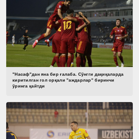
"Насаф"дан яна бир ғалаба. Сўнгги дақиқаларда
киритилган гол орқали "аждарлар" биринчи
ўринга қайтди