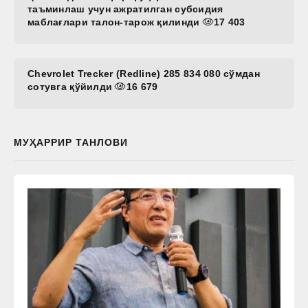
таъминлаш учун ажратилган субсидия
маблағлари талон-тарож қилинди
17 403
Chevrolet Trecker (Redline) 285 834 080 сўмдан
сотувга қўйилди
16 679
МУҲАРРИР ТАНЛОВИ