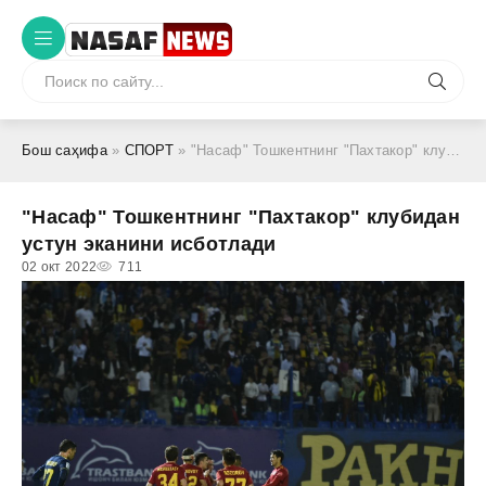
Бош саҳифа
»
СПОРТ
» "Насаф" Тошкентнинг "Пахтакор" клубидан устун эканини исботлади
"Насаф" Тошкентнинг "Пахтакор" клубидан
устун эканини исботлади
02 окт 2022
711