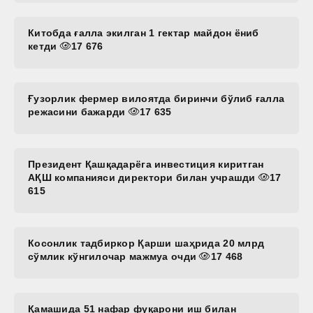
Китобда ғалла экилган 1 гектар майдон ёниб
кетди
17 676
Ғузорлик фермер вилоятда биринчи бўлиб ғалла
режасини бажарди
17 635
Президент Қашқадарёга инвестиция киритган
АҚШ компанияси директори билан учрашди
17
615
Косонлик тадбиркор Қарши шаҳрида 20 млрд
сўмлик кўнгилочар мажмуа очди
17 468
Қамашида 51 нафар фуқарони иш билан