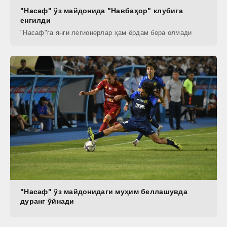
"Насаф" ўз майдонида "Навбаҳор" клубига
енгилди
"Насаф"га янги легионерлар ҳам ёрдам бера олмади
"Насаф" ўз майдонидаги муҳим беллашувда
дуранг ўйнади