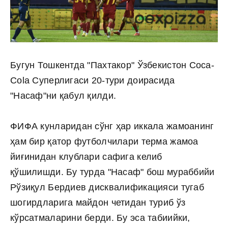
Бугун Тошкентда "Пахтакор" Ўзбекистон Cоcа-
Cоlа Суперлигаси 20-тури доирасида
"Насаф"ни қабул қилди.
ФИФА кунларидан сўнг ҳар иккала жамоанинг
ҳам бир қатор футболчилари терма жамоа
йиғинидан клублари сафига келиб
қўшилишди. Бу турда "Насаф" бош мураббийи
Рўзиқул Бердиев дисквалификацияси тугаб
шогирдларига майдон четидан туриб ўз
кўрсатмаларини берди. Бу эса табиийки,