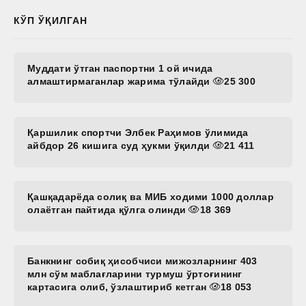
КЎП ЎҚИЛГАН
Муддати ўтган паспортни 1 ой ичида
алмаштирмаганлар жарима тўлайди
25 300
Қаршилик спортчи Элбек Раҳимов ўлимида
айбдор 26 кишига суд ҳукми ўқилди
21 411
Қашқадарёда солиқ ва МИБ ходими 1000 доллар
олаётган пайтида қўлга олинди
18 369
Банкнинг собиқ ҳисобчиси мижозларнинг 403
млн сўм маблағларини турмуш ўртоғининг
картасига олиб, ўзлаштириб кетган
18 053