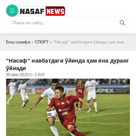
Бош саҳифа
»
СПОРТ
» "Насаф" навбатдаги ўйинда ҳам яна дуранг ўйнади
"Насаф" навбатдаги ўйинда ҳам яна дуранг
ўйнади
30 июн 2022
1 019