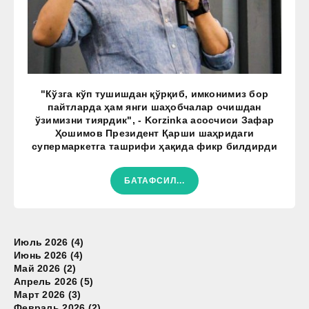
"Кўзга кўп тушишдан қўрқиб, имконимиз бор
пайтларда ҳам янги шаҳобчалар очишдан
ўзимизни тиярдик", - Korzinka асосчиси Зафар
Ҳошимов Президент Қарши шаҳридаги
супермаркетга ташрифи ҳақида фикр билдирди
БАТАФСИЛ...
Июль 2026 (4)
Июнь 2026 (4)
Май 2026 (2)
Апрель 2026 (5)
Март 2026 (3)
Февраль 2026 (2)