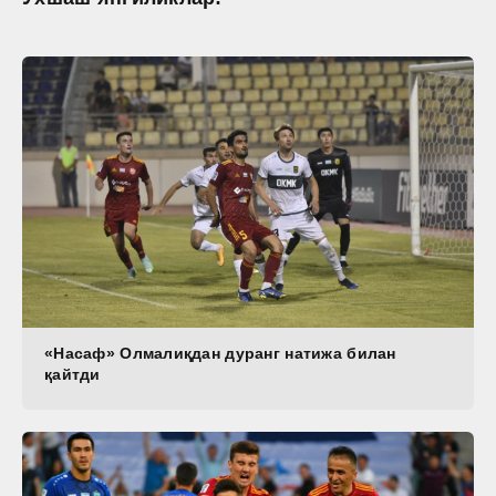
«Насаф» Олмалиқдан дуранг натижа билан
қайтди