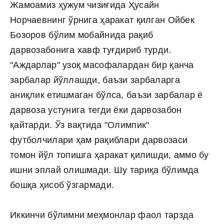
Жамоамиз ҳужум чизиғида Ҳусайн
Норчаевнинг ўрнига ҳаракат қилган Ойбек
Бозоров бўлим мобайнида рақиб
дарвозабонига хавф туғдириб турди.
"Аждарлар" узоқ масофалардан бир қанча
зарбалар йўллашди, баъзи зарбаларга
аниқлик етишмаган бўлса, баъзи зарбалар ё
дарвоза устунига тегди ёки дарвозабон
қайтарди. Ўз вақтида "Олимпик"
футболчилари ҳам рақиблари дарвозаси
томон йўл топишга ҳаракат қилишди, аммо бу
ишни эплай олишмади. Шу тариқа бўлимда
бошқа ҳисоб ўзгармади.
Иккинчи бўлимни меҳмонлар фаол тарзда