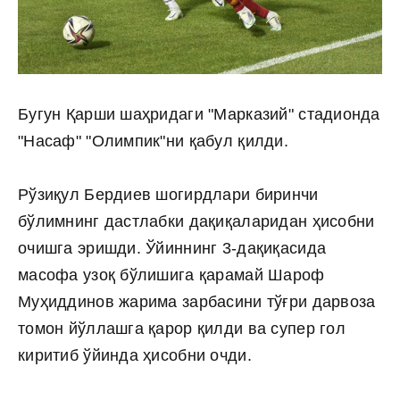
Бугун Қарши шаҳридаги "Марказий" стадионда
"Насаф" "Олимпик"ни қабул қилди.
Рўзиқул Бердиев шогирдлари биринчи
бўлимнинг дастлабки дақиқаларидан ҳисобни
очишга эришди. Ўйиннинг 3-дақиқасида
масофа узоқ бўлишига қарамай Шароф
Муҳиддинов жарима зарбасини тўғри дарвоза
томон йўллашга қарор қилди ва супер гол
киритиб ўйинда ҳисобни очди.