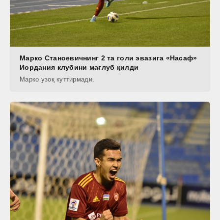
Марко Станоевичнинг 2 та голи эвазига «Насаф»
Иордания клубини мағлуб қилди
Марко узоқ куттирмади.