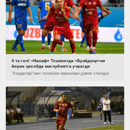
4 та гол! «Насаф» Тошкентда «Бунёдкор»ни
йирик ҳисобда мағлубиятга учратди
"Аждарлар"нинг ғалабали юришлари давом этмоқда.