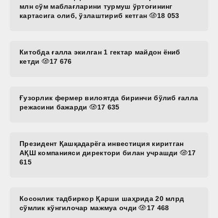
млн сўм маблағларини турмуш ўртоғининг
картасига олиб, ўзлаштириб кетган
18 053
Китобда ғалла экилган 1 гектар майдон ёниб
кетди
17 676
Ғузорлик фермер вилоятда биринчи бўлиб ғалла
режасини бажарди
17 635
Президент Қашқадарёга инвестиция киритган
АҚШ компанияси директори билан учрашди
17
615
Косонлик тадбиркор Қарши шаҳрида 20 млрд
сўмлик кўнгилочар мажмуа очди
17 468