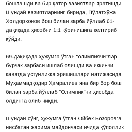
бошлашди ва бир қатор вазиятлар яратишди.
Шундай вазиятларнинг бирида, Пўлатхўжа
Холдорхонов бош билан зарба йўллаб 61-
дақиқада ҳисобни 1:1 кўринишига келтириб
қўйди.
69-дақиқада ҳужумга ўтган "олимпиячи"лар
бурчак зарбаси ишлаб олишди ва иккинчи
қаватда устунликка эришишлари натижасида
Муҳаммадқодир Ҳамралиев яна бир бор бош
билан зарба йўллаб "Олимпик"ни ҳисобда
олдинга олиб чиқди.
Шундан сўнг, ҳужумга ўтган Ойбек Бозоровга
нисбатан жарима майдончаси ичида қўполлик