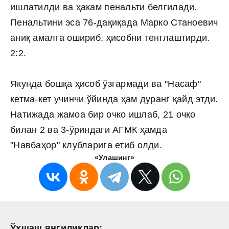
ишлатилди ва ҳакам пенальти белгилади.
Пенальтини эса 76-дақиқада Марко Станоевич
аниқ амалга ошириб, ҳисобни тенглаштирди.
2:2.
Якунда бошқа ҳисоб ўзгармади ва "Насаф"
кетма-кет учинчи ўйинда ҳам дуранг қайд этди.
Натижада жамоа бир очко ишлаб, 21 очко
билан 2 ва 3-ўриндаги АГМК ҳамда
"Навбаҳор" клубларига етиб олди.
«Улашинг»
Ўхшаш янгиликлар: