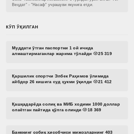
Веҳдат" - "Насаф" учрашуви якунига етди.
КЎП ЎҚИЛГАН
Муддати ўтган паспортни 1 ой ичида
алмаштирмаганлар жарима тўлайди
25 319
Қаршилик спортчи Элбек Раҳимов ўлимида
айбдор 26 кишига суд ҳукми ўқилди
21 412
Қашқадарёда солиқ ва МИБ ходими 1000 доллар
олаётган пайтида қўлга олинди
18 369
Банкнинг собиқ ҳисобчиси мижозларнинг 403