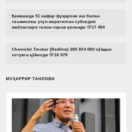
Қамашида 51 нафар фуқарони иш билан
таъминлаш учун ажратилган субсидия
маблағлари талон-тарож қилинди
17 404
Chevrolet Trecker (Redline) 285 834 080 сўмдан
сотувга қўйилди
16 679
МУҲАРРИР ТАНЛОВИ