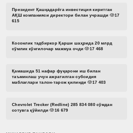
Президент Қашқадарёга инвестиция киритган
АҚШ компанияси директори билан учрашди
17
615
Косонлик тадбиркор Қарши шаҳрида 20 млрд
сўмлик кўнгилочар мажмуа очди
17 468
Қамашида 51 нафар фуқарони иш билан
таъминлаш учун ажратилган субсидия
маблағлари талон-тарож қилинди
17 403
Chevrolet Trecker (Redline) 285 834 080 сўмдан
сотувга қўйилди
16 679