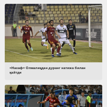
«Насаф» Олмалиқдан дуранг натижа билан
қайтди