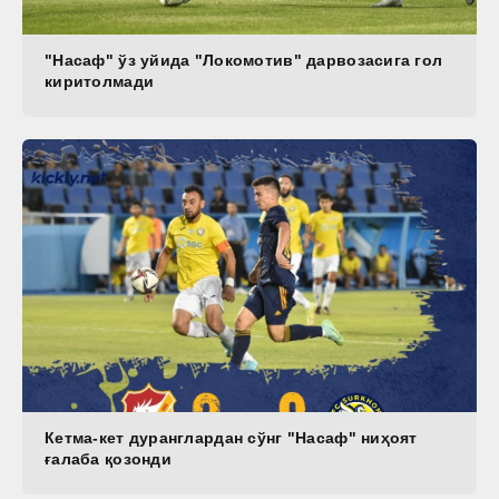
"Насаф" ўз уйида "Локомотив" дарвозасига гол
киритолмади
Кетма-кет дуранглардан сўнг "Насаф" ниҳоят
ғалаба қозонди