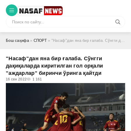
Бош саҳифа
»
СПОРТ
» "Насаф"дан яна бир ғалаба. Сўнгги дақиқаларда киритилган гол орқали "аждарлар" биринчи ўринга қайтди
"Насаф"дан яна бир ғалаба. Сўнгги
дақиқаларда киритилган гол орқали
"аждарлар" биринчи ўринга қайтди
16 сен 2022
1 161