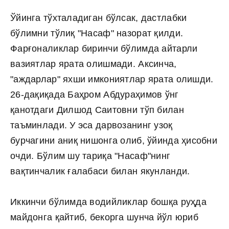
Ўйинга тўхталадиган бўлсак, дастлабки
бўлимни тўлиқ "Насаф" назорат қилди.
Фарғоналиклар биринчи бўлимда айтарли
вазиятлар ярата олишмади. Аксинча,
"аждарлар" яхши имкониятлар ярата олишди.
26-дақиқада Баҳром Абдураҳимов ўнг
қанотдаги Дилшод Саитовни тўп билан
таъминлади. У эса дарвозанинг узоқ
бурчагини аниқ нишонга олиб, ўйинда ҳисобни
очди. Бўлим шу тариқа "Насаф"нинг
вақтинчалик ғалабаси билан якунланди.
Иккинчи бўлимда водийликлар бошқа руҳда
майдонга қайтиб, бекорга шунча йўл юриб