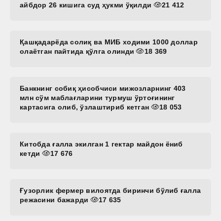
айбдор 26 кишига суд ҳукми ўқилди
21 412
Қашқадарёда солиқ ва МИБ ходими 1000 доллар
олаётган пайтида қўлга олинди
18 369
Банкнинг собиқ ҳисобчиси мижозларнинг 403
млн сўм маблағларини турмуш ўртоғининг
картасига олиб, ўзлаштириб кетган
18 053
Китобда ғалла экилган 1 гектар майдон ёниб
кетди
17 676
Ғузорлик фермер вилоятда биринчи бўлиб ғалла
режасини бажарди
17 635