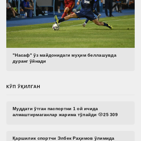
"Насаф" ўз майдонидаги муҳим беллашувда
дуранг ўйнади
КЎП ЎҚИЛГАН
Муддати ўтган паспортни 1 ой ичида
алмаштирмаганлар жарима тўлайди
25 309
Қаршилик спортчи Элбек Раҳимов ўлимида