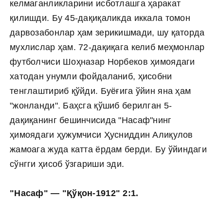
келмаганликларини исботлашга ҳаракат
қилишди. Бу 45-дақиқаликда иккала томон
дарвозабонлар ҳам зерикишмади, шу қаторда
мухлислар ҳам. 72-дақиқага келиб меҳмонлар
футболчиси Шоҳназар Норбеков ҳимоядаги
хатодан унумли фойдаланиб, ҳисобни
тенглаштириб қўйди. Буёғига ўйин яна ҳам
"жонланди". Баҳсга қўшиб берилган 5-
дақиқанинг бешинчисида "Насаф"нинг
ҳимоядаги ҳужумчиси Ҳусниддин Алиқулов
жамоага жуда катта ёрдам берди. Бу ўйиндаги
сўнгги ҳисоб ўзгариши эди.
"Насаф" — "Қўқон-1912" 2:1.