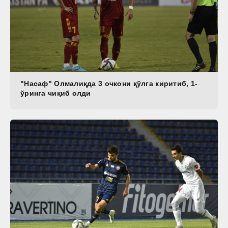
"Насаф" Олмалиқда 3 очкони қўлга киритиб, 1-
ўринга чиқиб олди