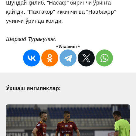
Шундай қилиб, "Насаф" биринчи ўринга
қайтди, "Пахтакор" иккинчи ва "Навбаҳор"
учинчи ўринда қолди.
Шерзод Туракулов.
«Улашинг»
Ўхшаш янгиликлар: