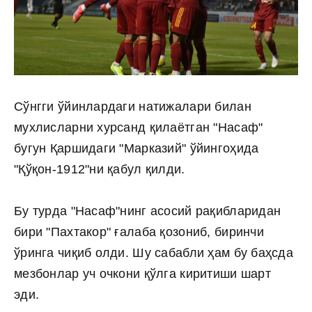
Сўнгги ўйинлардаги натижалари билан
мухлисларни хурсанд қилаётган "Насаф"
бугун Қаршидаги "Марказий" ўйингоҳида
"Қўқон-1912"ни қабул қилди.
Бу турда "Насаф"нинг асосий рақибларидан
бири "Пахтакор" ғалаба қозониб, биринчи
ўринга чиқиб олди. Шу сабабли ҳам бу баҳсда
мезбонлар уч очкони қўлга киритиши шарт
эди.