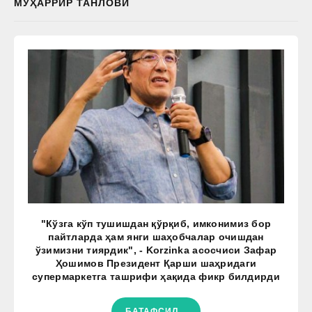
МУҲАРРИР ТАНЛОВИ
"Кўзга кўп тушишдан қўрқиб, имконимиз бор
пайтларда ҳам янги шаҳобчалар очишдан
ўзимизни тиярдик", - Korzinka асосчиси Зафар
Ҳошимов Президент Қарши шаҳридаги
супермаркетга ташрифи ҳақида фикр билдирди
БАТАФСИЛ...