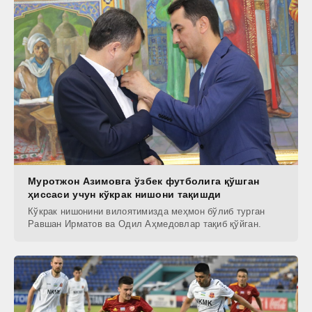
Муротжон Азимовга ўзбек футболига қўшган
ҳиссаси учун кўкрак нишони тақишди
Кўкрак нишонини вилоятимизда меҳмон бўлиб турган
Равшан Ирматов ва Одил Аҳмедовлар тақиб қўйган.