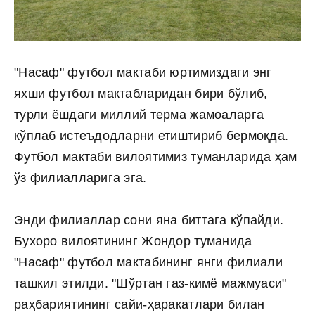
"Насаф" футбол мактаби юртимиздаги энг
яхши футбол мактабларидан бири бўлиб,
турли ёшдаги миллий терма жамоаларга
кўплаб истеъдодларни етиштириб бермоқда.
Футбол мактаби вилоятимиз туманларида ҳам
ўз филиалларига эга.
Энди филиаллар сони яна биттага кўпайди.
Бухоро вилоятининг Жондор туманида
"Насаф" футбол мактабининг янги филиали
ташкил этилди. "Шўртан газ-кимё мажмуаси"
раҳбариятининг сайи-ҳаракатлари билан