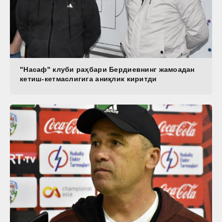
"Насаф" клуби раҳбари Бердиевнинг жамоадан
кетиш-кетмаслигига аниқлик киритди