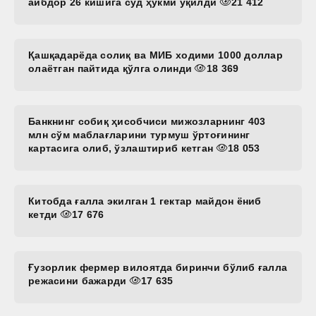
айбдор 26 кишига суд ҳукми ўқилди
21 412
Қашқадарёда солиқ ва МИБ ходими 1000 доллар
олаётган пайтида қўлга олинди
18 369
Банкнинг собиқ ҳисобчиси мижозларнинг 403
млн сўм маблағларини турмуш ўртоғининг
картасига олиб, ўзлаштириб кетган
18 053
Китобда ғалла экилган 1 гектар майдон ёниб
кетди
17 676
Ғузорлик фермер вилоятда биринчи бўлиб ғалла
режасини бажарди
17 635