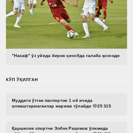
"Насаф" ўз уйида йирик ҳисобда ғалаба қозонди
КЎП ЎҚИЛГАН
Муддати ўтган паспортни 1 ой ичида
алмаштирмаганлар жарима тўлайди
25 315
Қаршилик спортчи Элбек Раҳимов ўлимида