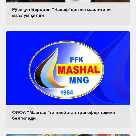
Рўзиқул Бердиев "Насаф"дан кетмаслигини
маълум қилди
ФИФА "Машъал"га нисбатан трансфер тақиқи
белгилади