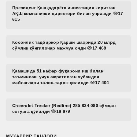
Президент Қашқадарёга инвестиция киритган
АҚШ компанияси директори билан учрашди
17
615
Косонлик тадбиркор Қарши шаҳрида 20 млрд
сўмлик кўнгилочар мажмуа очди
17 468
Қамашида 51 нафар фуқарони иш билан
таъминлаш учун ажратилган субсидия
маблағлари талон-тарож қилинди
17 404
Chevrolet Trecker (Redline) 285 834 080 сўмдан
сотувга қўйилди
16 679
МУҲАРРИР ТАНЛОВИ