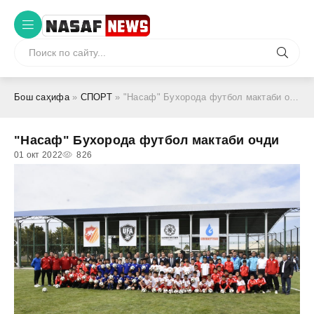
Бош саҳифа
»
СПОРТ
» "Насаф" Бухорода футбол мактаби очди
"Насаф" Бухорода футбол мактаби очди
01 окт 2022
826