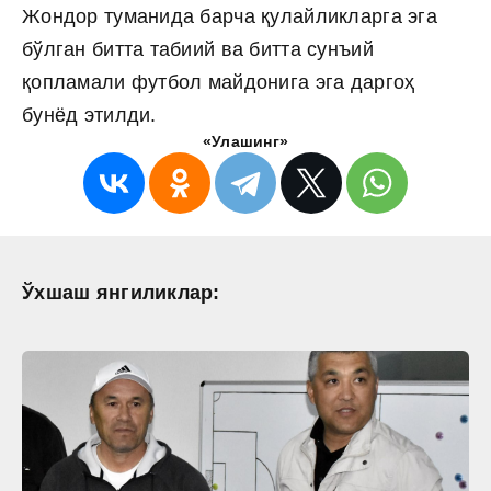
Жондор туманида барча қулайликларга эга
бўлган битта табиий ва битта сунъий
қопламали футбол майдонига эга даргоҳ
бунёд этилди.
«Улашинг»
Ўхшаш янгиликлар: