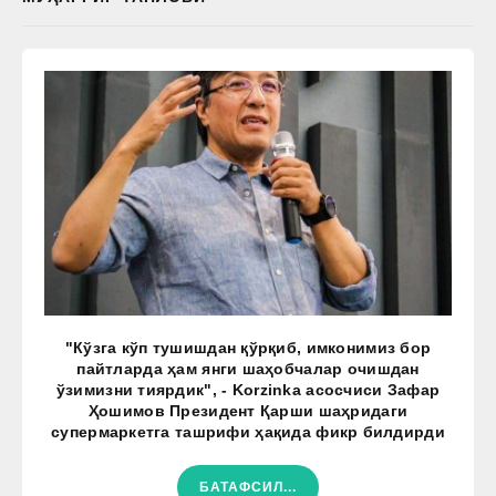
"Кўзга кўп тушишдан қўрқиб, имконимиз бор
пайтларда ҳам янги шаҳобчалар очишдан
ўзимизни тиярдик", - Korzinka асосчиси Зафар
Ҳошимов Президент Қарши шаҳридаги
супермаркетга ташрифи ҳақида фикр билдирди
БАТАФСИЛ...