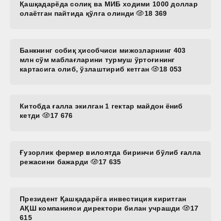
Қашқадарёда солиқ ва МИБ ходими 1000 доллар
олаётган пайтида қўлга олинди
18 369
Банкнинг собиқ ҳисобчиси мижозларнинг 403
млн сўм маблағларини турмуш ўртоғининг
картасига олиб, ўзлаштириб кетган
18 053
Китобда ғалла экилган 1 гектар майдон ёниб
кетди
17 676
Ғузорлик фермер вилоятда биринчи бўлиб ғалла
режасини бажарди
17 635
Президент Қашқадарёга инвестиция киритган
АҚШ компанияси директори билан учрашди
17
615