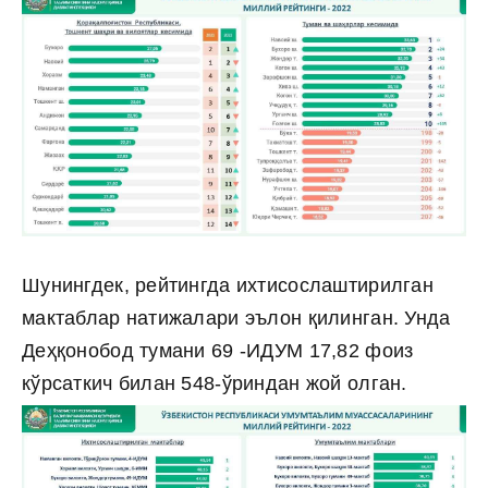
Шунингдек, рейтингда ихтисослаштирилган
мактаблар натижалари эълон қилинган. Унда
Деҳқонобод тумани 69 -ИДУМ 17,82 фоиз
кўрсаткич билан 548-ўриндан жой олган.