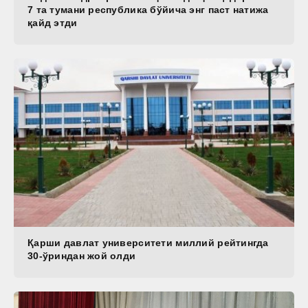
7 та тумани республика бўйича энг паст натижа
қайд этди
Қарши давлат университети миллий рейтингда
30-ўриндан жой олди