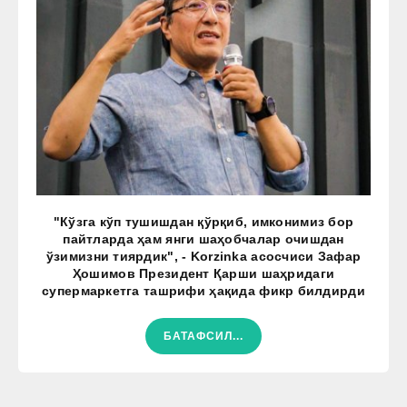
"Кўзга кўп тушишдан қўрқиб, имконимиз бор
пайтларда ҳам янги шаҳобчалар очишдан
ўзимизни тиярдик", - Korzinka асосчиси Зафар
Ҳошимов Президент Қарши шаҳридаги
супермаркетга ташрифи ҳақида фикр билдирди
БАТАФСИЛ...