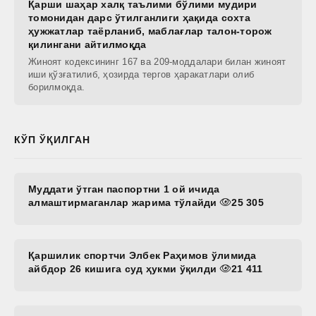
Қарши шаҳар халқ таълими бўлими мудири
томонидан дарс ўтилганлиги ҳақида сохта
ҳужжатлар таёрланиб, маблағлар талон-торож
қилингани айтилмоқда
Жиноят кодексининг 167 ва 209-моддалари билан жиноят
иши қўзғатилиб, ҳозирда тергов ҳаракатлари олиб
борилмоқда.
КЎП ЎҚИЛГАН
Муддати ўтган паспортни 1 ой ичида
алмаштирмаганлар жарима тўлайди
25 305
Қаршилик спортчи Элбек Раҳимов ўлимида
айбдор 26 кишига суд ҳукми ўқилди
21 411