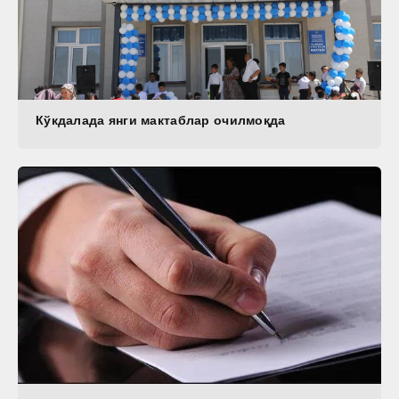
Кўкдалада янги мактаблар очилмоқда