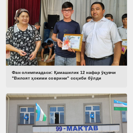
Фан олимпиадаси: Қамашилик 12 нафар ўқувчи
"Вилоят ҳокими соврини" соҳиби бўлди