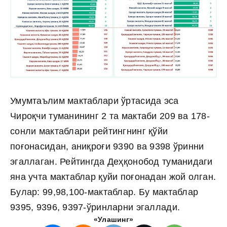
Умумтаълим мактаблари ўртасида эса
Чироқчи туманининг 2 та мактаби 209 ва 178-
сонли мактаблари рейтингнинг қўйи
поғонасидан, аниқроғи 9390 ва 9398 ўринни
эгаллаган. Рейтингда Деҳқонобод туманидаги
яна учта мактаблар қуйи поғонадан жой олган.
Булар: 99,98,100-мактаблар. Бу мактаблар
9395, 9396, 9397-ўринларни эгаллади.
«Улашинг»