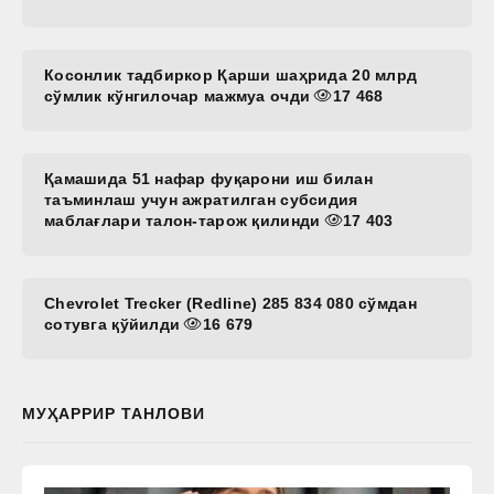
Косонлик тадбиркор Қарши шаҳрида 20 млрд
сўмлик кўнгилочар мажмуа очди
17 468
Қамашида 51 нафар фуқарони иш билан
таъминлаш учун ажратилган субсидия
маблағлари талон-тарож қилинди
17 403
Chevrolet Trecker (Redline) 285 834 080 сўмдан
сотувга қўйилди
16 679
МУҲАРРИР ТАНЛОВИ