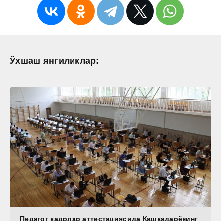
Ўхшаш янгиликлар:
Педагог кадрлар аттестациясида Қашқадарёнинг