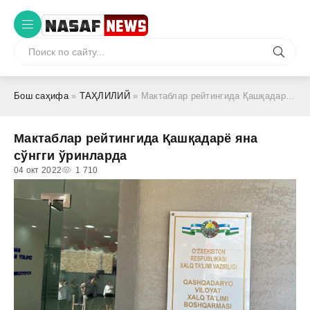
Бош саҳифа
»
ТАҲЛИЛИЙ
» Мактаблар рейтингида Қашқадарё яна сўнгги ўринларда
Мактаблар рейтингида Қашқадарё яна
сўнгги ўринларда
04 окт 2022
1 710