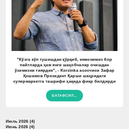
"Кўзга кўп тушишдан қўрқиб, имконимиз бор
пайтларда ҳам янги шаҳобчалар очишдан
ўзимизни тиярдик", - Korzinka асосчиси Зафар
Ҳошимов Президент Қарши шаҳридаги
супермаркетга ташрифи ҳақида фикр билдирди
БАТАФСИЛ...
Июль 2026 (4)
Июнь 2026 (4)