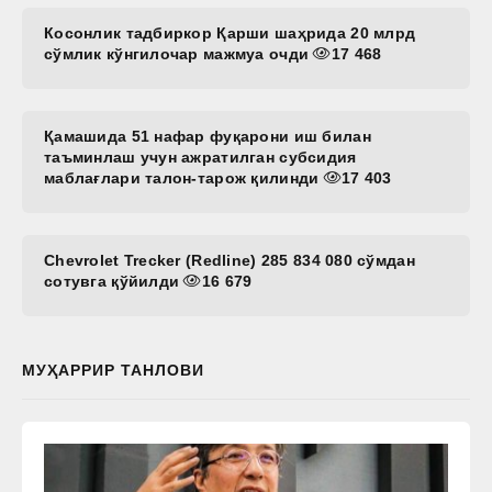
Косонлик тадбиркор Қарши шаҳрида 20 млрд
сўмлик кўнгилочар мажмуа очди
17 468
Қамашида 51 нафар фуқарони иш билан
таъминлаш учун ажратилган субсидия
маблағлари талон-тарож қилинди
17 403
Chevrolet Trecker (Redline) 285 834 080 сўмдан
сотувга қўйилди
16 679
МУҲАРРИР ТАНЛОВИ