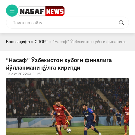
Бош саҳифа
»
СПОРТ
» "Насаф" Ўзбекистон кубоги финалига йўлланмани қўлга киритди
"Насаф" Ўзбекистон кубоги финалига
йўлланмани қўлга киритди
13 окт 2022
1 153