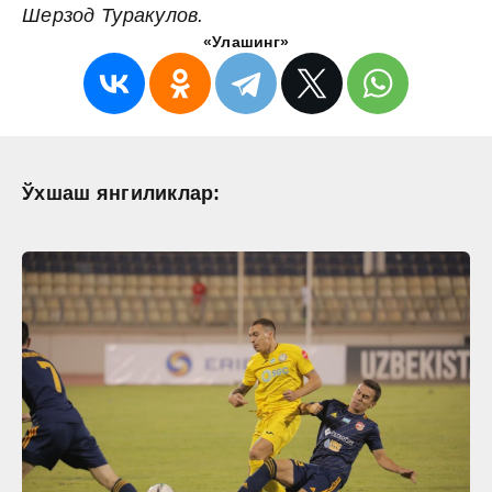
Шерзод Туракулов.
«Улашинг»
Ўхшаш янгиликлар: