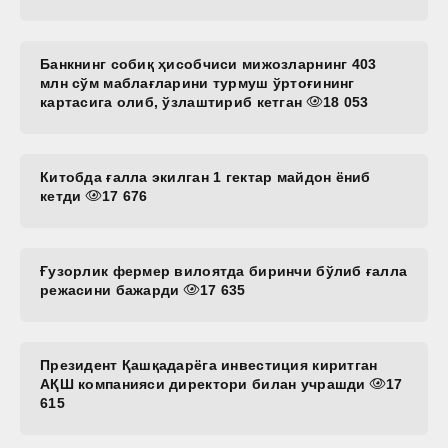
Банкнинг собиқ ҳисобчиси мижозларнинг 403
млн сўм маблағларини турмуш ўртоғининг
картасига олиб, ўзлаштириб кетган
18 053
Китобда ғалла экилган 1 гектар майдон ёниб
кетди
17 676
Ғузорлик фермер вилоятда биринчи бўлиб ғалла
режасини бажарди
17 635
Президент Қашқадарёга инвестиция киритган
АҚШ компанияси директори билан учрашди
17
615