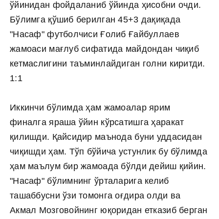
ўйинидан фойдаланиб ўйинда ҳисобни очди.
Бўлимга қўшиб берилган 45+3 дақиқада
"Насаф" футболчиси Ғолиб Ғайбуллаев
жамоаси мағлуб сифатида майдондан чиқиб
кетмаслигини таъминлайдиган голни киритди.
1:1
Иккинчи бўлимда ҳам жамоалар ярим
финалга яраша ўйин кўрсатишга ҳаракат
қилишди. Қайсидир маънода буни уддасидан
чиқишди ҳам. Тўп бўйича устунлик бу бўлимда
ҳам маълум бир жамоада бўлди дейиш қийин.
"Насаф" бўлимнинг ўрталарига келиб
ташаббусни ўзи томонга оғдира олди ва
Акмал Мозговойнинг юқоридан етказиб берган