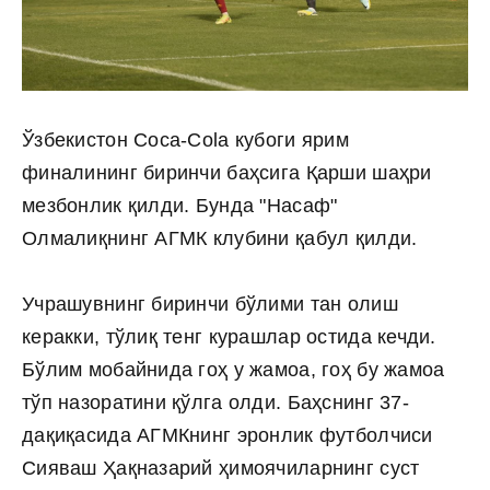
Ўзбекистон Cоcа-Cоlа кубоги ярим
финалининг биринчи баҳсига Қарши шаҳри
мезбонлик қилди. Бунда "Насаф"
Олмалиқнинг АГМК клубини қабул қилди.
Учрашувнинг биринчи бўлими тан олиш
керакки, тўлиқ тенг курашлар остида кечди.
Бўлим мобайнида гоҳ у жамоа, гоҳ бу жамоа
тўп назоратини қўлга олди. Баҳснинг 37-
дақиқасида АГМКнинг эронлик футболчиси
Сияваш Ҳақназарий ҳимоячиларнинг суст