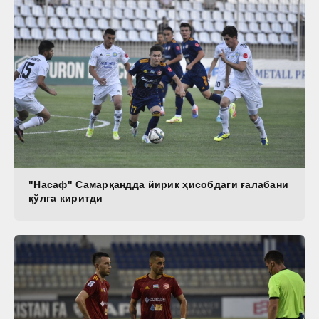
"Насаф" Самарқандда йирик ҳисобдаги ғалабани
қўлга киритди