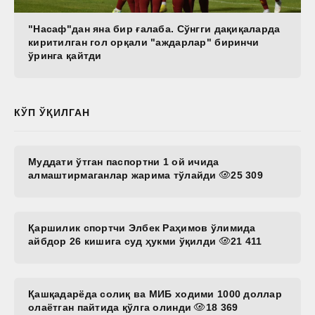
"Насаф"дан яна бир ғалаба. Сўнгги дақиқаларда
киритилган гол орқали "аждарлар" биринчи
ўринга қайтди
КЎП ЎҚИЛГАН
Муддати ўтган паспортни 1 ой ичида
алмаштирмаганлар жарима тўлайди
25 309
Қаршилик спортчи Элбек Раҳимов ўлимида
айбдор 26 кишига суд ҳукми ўқилди
21 411
Қашқадарёда солиқ ва МИБ ходими 1000 доллар
олаётган пайтида қўлга олинди
18 369