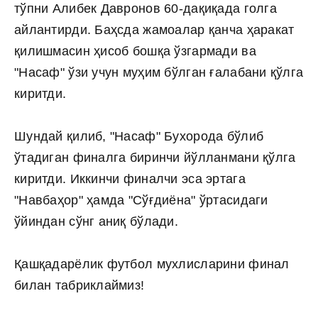
тўпни Алибек Давронов 60-дақиқада голга
айлантирди. Баҳсда жамоалар қанча ҳаракат
қилишмасин ҳисоб бошқа ўзгармади ва
"Насаф" ўзи учун муҳим бўлган ғалабани қўлга
киритди.
Шундай қилиб, "Насаф" Бухорода бўлиб
ўтадиган финалга биринчи йўлланмани қўлга
киритди. Иккинчи финалчи эса эртага
"Навбаҳор" ҳамда "Сўғдиёна" ўртасидаги
ўйиндан сўнг аниқ бўлади.
Қашқадарёлик футбол мухлисларини финал
билан табриклаймиз!