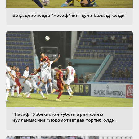
Воҳа дербисида "Насаф"нинг қўли баланд келди
"Насаф" Ўзбекистон кубоги ярим финал
йўлланмасини "Локомотив"дан тортиб олди