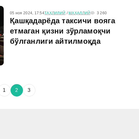
05 ноя 2024, 17:54
ТАҲЛИЛИЙ
/
МАҲАЛЛИЙ
3 260
Қашқадарёда таксичи вояга
етмаган қизни зўрламоқчи
бўлганлиги айтилмоқда
1
2
3