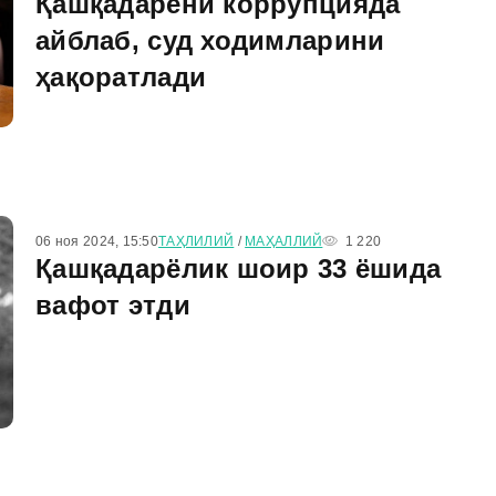
Қашқадарёни коррупцияда
айблаб, суд ходимларини
ҳақоратлади
06 ноя 2024, 15:50
ТАҲЛИЛИЙ
/
МАҲАЛЛИЙ
1 220
Қашқадарёлик шоир 33 ёшида
вафот этди