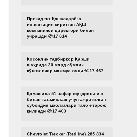
Президент Қашқадарёга
инвестиция киритган АҚШ
компанияси директори билан
учрашди
17 614
Косонлик тадбиркор Қарши
шаҳрида 20 млрд сўмлик
кўнгилочар мажмуа очди
17 467
Қамашида 51 нафар фуқарони иш
билан таъминлаш учун ажратилган
субсидия маблағлари талон-тарож
қилинди
17 403
Chevrolet Trecker (Redline) 285 834