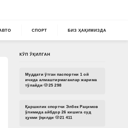
АВТО
СПОРТ
БИЗ ҲАҚИМИЗДА
КЎП ЎҚИЛГАН
Муддати ўтган паспортни 1 ой
ичида алмаштирмаганлар жарима
тўлайди
25 298
Қаршилик спортчи Элбек Раҳимов
ўлимида айбдор 26 кишига суд
ҳукми ўқилди
21 411