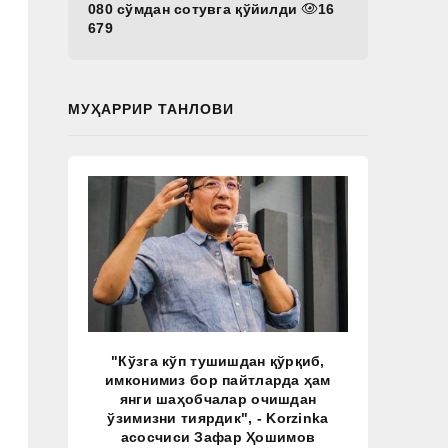
080 сўмдан сотувга қўйилди
16
679
МУҲАРРИР ТАНЛОВИ
"Кўзга кўп тушишдан қўрқиб,
имконимиз бор пайтларда ҳам
янги шаҳобчалар очишдан
ўзимизни тиярдик", - Korzinka
асосчиси Зафар Ҳошимов