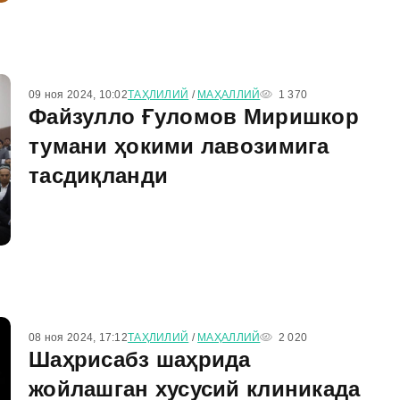
09 ноя 2024, 10:02
ТАҲЛИЛИЙ
/
МАҲАЛЛИЙ
1 370
Файзулло Ғуломов Миришкор
тумани ҳокими лавозимига
тасдиқланди
08 ноя 2024, 17:12
ТАҲЛИЛИЙ
/
МАҲАЛЛИЙ
2 020
Шаҳрисабз шаҳрида
жойлашган хусусий клиникада