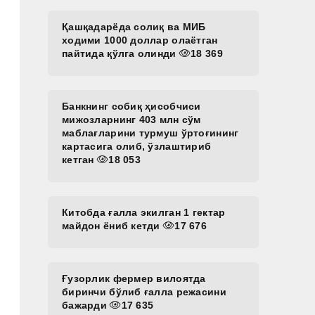
Қашқадарёда солиқ ва МИБ
ходими 1000 доллар олаётган
пайтида қўлга олинди
18 369
Банкнинг собиқ ҳисобчиси
мижозларнинг 403 млн сўм
маблағларини турмуш ўртоғининг
картасига олиб, ўзлаштириб
кетган
18 053
Китобда ғалла экилган 1 гектар
майдон ёниб кетди
17 676
Ғузорлик фермер вилоятда
биринчи бўлиб ғалла режасини
бажарди
17 635