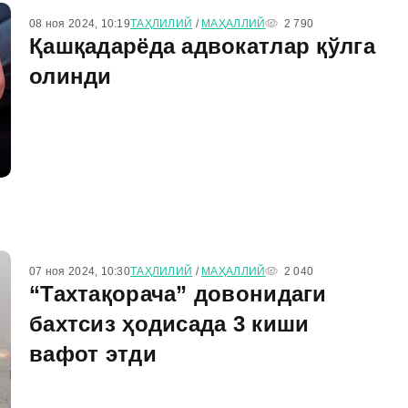
08 ноя 2024, 10:19
ТАҲЛИЛИЙ
/
МАҲАЛЛИЙ
2 790
Қашқадарёда адвокатлар қўлга
олинди
07 ноя 2024, 10:30
ТАҲЛИЛИЙ
/
МАҲАЛЛИЙ
2 040
“Тахтақорача” довонидаги
бахтсиз ҳодисада 3 киши
вафот этди