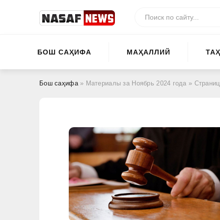
БОШ САҲИФА
МАҲАЛЛИЙ
ТА
Бош саҳифа
» Материалы за Ноябрь 2024 года » Страниц