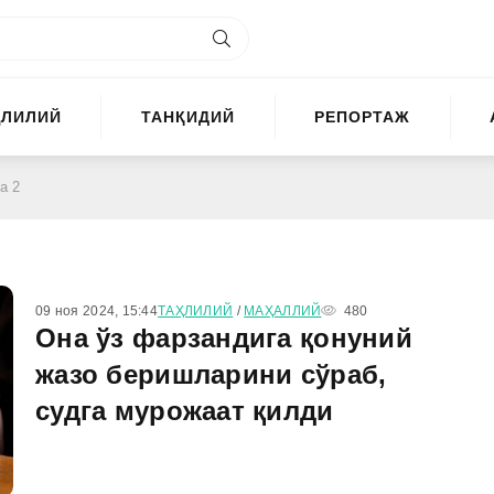
ҲЛИЛИЙ
ТАНҚИДИЙ
РЕПОРТАЖ
а 2
09 ноя 2024, 15:44
ТАҲЛИЛИЙ
/
МАҲАЛЛИЙ
480
Она ўз фарзандига қонуний
жазо беришларини сўраб,
судга мурожаат қилди