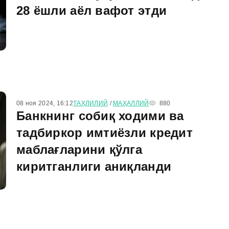
28 ёшли аёл вафот этди
08 ноя 2024, 16:12
ТАҲЛИЛИЙ
/
МАҲАЛЛИЙ
880
Банкнинг собиқ ходими ва
тадбиркор имтиёзли кредит
маблағларини қўлга
киритганлиги аниқланди