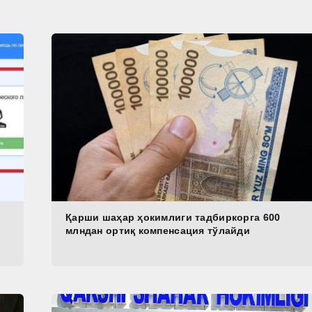
Қарши шаҳар ҳокимлиги тадбиркорга 600
млндан ортиқ компенсация тўлайди