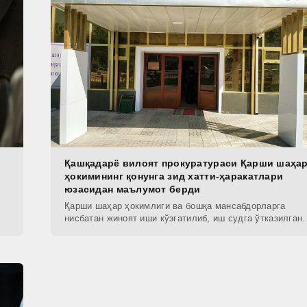
Қашқадарё вилоят прокуратураси Қарши шаҳа
ҳокимининг қонунга зид хатти-ҳаракатлари
юзасидан маълумот берди
Қарши шаҳар ҳокимлиги ва бошқа мансабдорларга
нисбатан жиноят иши кўзғатилиб, иш судга ўтказилган.