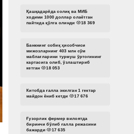
Қашқадарёда солиқ ва МИБ
ходими 1000 доллар олаётган
пайтида қўлга олинди
18 369
Банкнинг собиқ ҳисобчиси
мижозларнинг 403 млн сўм
маблағларини турмуш ўртоғининг
картасига олиб, ўзлаштириб
кетган
18 053
Китобда ғалла экилган 1 гектар
майдон ёниб кетди
17 676
Ғузорлик фермер вилоятда
биринчи бўлиб ғалла режасини
бажарди
17 635