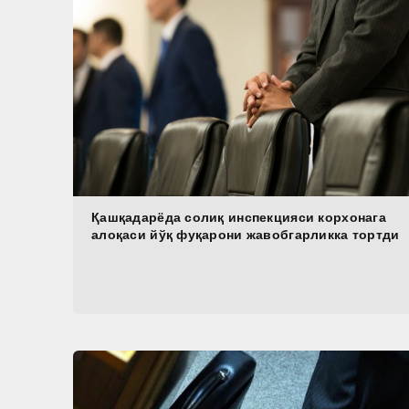
Қашқадарёда солиқ инспекцияси корхонага
алоқаси йўқ фуқарони жавобгарликка тортди