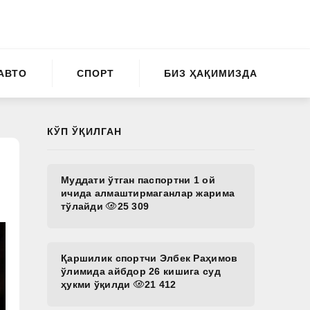
АВТО
СПОРТ
БИЗ ҲАҚИМИЗДА
КЎП ЎҚИЛГАН
Муддати ўтган паспортни 1 ой
ичида алмаштирмаганлар жарима
тўлайди
25 309
Қаршилик спортчи Элбек Раҳимов
ўлимида айбдор 26 кишига суд
ҳукми ўқилди
21 412