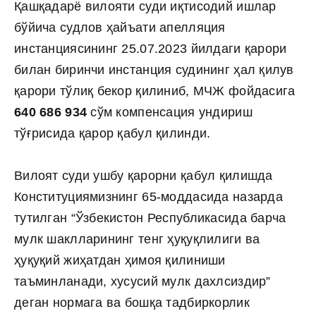
Қашқадарё вилояти суди иқтисодий ишлар
бўйича судлов ҳайъати апелляция
инстанциясининг 25.07.2023 йилдаги қарори
билан биринчи инстанция судининг ҳал қилув
қарори тўлиқ бекор қилиниб, МЧЖ фойдасига
640 686 934
сўм компенсация ундириш
тўғрисида қарор қабул қилинди.
Вилоят суди ушбу қарорни қабул қилишда
Конституциямизнинг 65-моддасида назарда
тутилган “Ўзбекистон Республикасида барча
мулк шаклларининг тенг ҳуқуқлилиги ва
ҳуқуқий жиҳатдан ҳимоя қилиниши
таъминланади, хусусий мулк дахлсиздир”
деган нормага ва бошқа тадбиркорлик