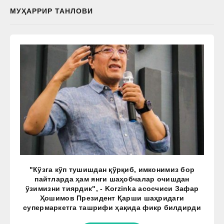
МУҲАРРИР ТАНЛОВИ
"Кўзга кўп тушишдан қўрқиб, имконимиз бор
пайтларда ҳам янги шаҳобчалар очишдан
ўзимизни тиярдик", - Korzinka асосчиси Зафар
Ҳошимов Президент Қарши шаҳридаги
супермаркетга ташрифи ҳақида фикр билдирди