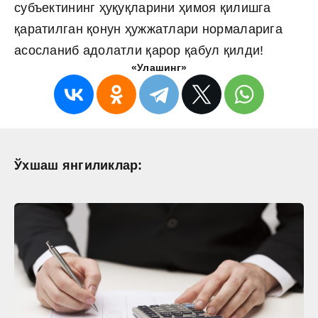
субъектининг ҳуқуқларини ҳимоя қилишга
қаратилган қонун ҳужжатлари нормаларига
асосланиб адолатли қарор қабул қилди!
«Улашинг»
Ўхшаш янгиликлар: