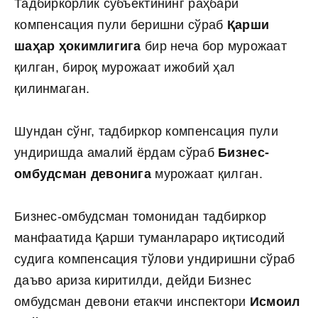
Тадбиркорлик субъектининг раҳбари
компенсация пули беришни сўраб
Қарши
шаҳар ҳокимлигига
бир неча бор мурожаат
қилган, бироқ мурожаат ижобий ҳал
қилинмаган.
Шундан сўнг, тадбиркор компенсация пули
ундиришда амалий ёрдам сўраб
Бизнес-
омбудсман девонига
мурожаат қилган.
Бизнес-омбудсман томонидан тадбиркор
манфаатида Қарши туманлараро иқтисодий
судига компенсация тўлови ундиришни сўраб
даъво ариза киритилди, дейди Бизнес
омбудсман девони етакчи инспектори
Исмоил