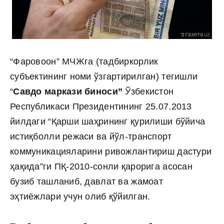
“Фаровоон” МЧЖга (тадбиркорлик
субъектининг номи ўзгартирилган) тегишли
“
Савдо маркази биноси”
Ўзбекистон
Республикаси Президентининг 25.07.2013
йилдаги “Қарши шаҳрининг қурилиши бўйича
истиқболли режаси ва йўл-транспорт
коммуникацияларини ривожлантириш дастури
ҳақида”ги ПҚ-2010-сонли қарорига асосан
бузиб ташланиб, давлат ва жамоат
эҳтиёжлари учун олиб қўйилган.