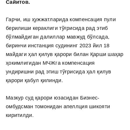
Сайитов.
Гарчи, иш ҳужжатларида компенсация пули
берилиши кераклиги тўғрисида рад этиб
бўлмайдиган далиллар мавжуд бўлсада,
биринчи инстанция судининг 2023 йил 18
майдаги ҳал қилув қарори билан Қарши шаҳар
ҳокимлигидан МЧЖга компенсация
ундиришни рад этиш тўғрисида ҳал қилув
қарори қабул қилинди.
Мазкур суд қарори юзасидан Бизнес-
омбудсман томонидан апеллция шикояти
киритилди.