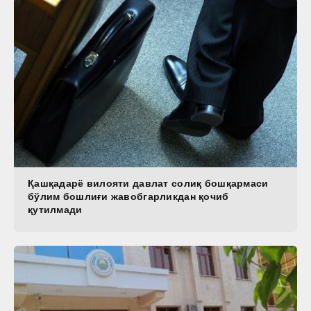
Қашқадарё вилояти давлат солиқ бошқармаси
бўлим бошлиғи жавобгарликдан қочиб
қутилмади