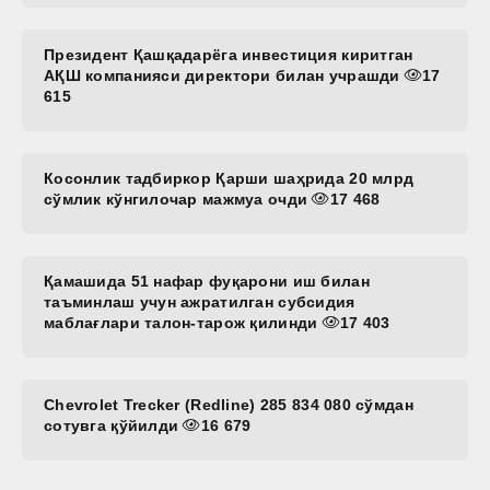
Президент Қашқадарёга инвестиция киритган
АҚШ компанияси директори билан учрашди
17
615
Косонлик тадбиркор Қарши шаҳрида 20 млрд
сўмлик кўнгилочар мажмуа очди
17 468
Қамашида 51 нафар фуқарони иш билан
таъминлаш учун ажратилган субсидия
маблағлари талон-тарож қилинди
17 403
Chevrolet Trecker (Redline) 285 834 080 сўмдан
сотувга қўйилди
16 679