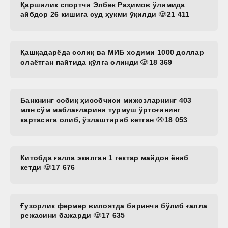
Қаршилик спортчи Элбек Раҳимов ўлимида
айбдор 26 кишига суд ҳукми ўқилди
21 411
Қашқадарёда солиқ ва МИБ ходими 1000 доллар
олаётган пайтида қўлга олинди
18 369
Банкнинг собиқ ҳисобчиси мижозларнинг 403
млн сўм маблағларини турмуш ўртоғининг
картасига олиб, ўзлаштириб кетган
18 053
Китобда ғалла экилган 1 гектар майдон ёниб
кетди
17 676
Ғузорлик фермер вилоятда биринчи бўлиб ғалла
режасини бажарди
17 635