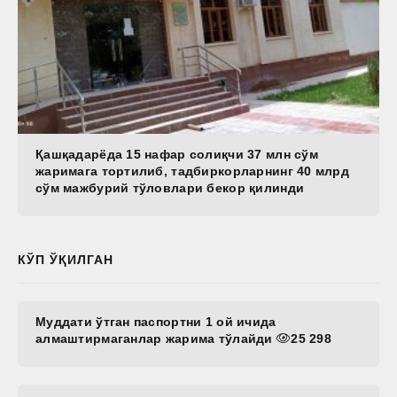
Қашқадарёда 15 нафар солиқчи 37 млн сўм
жаримага тортилиб, тадбиркорларнинг 40 млрд
сўм мажбурий тўловлари бекор қилинди
КЎП ЎҚИЛГАН
Муддати ўтган паспортни 1 ой ичида
алмаштирмаганлар жарима тўлайди
25 298