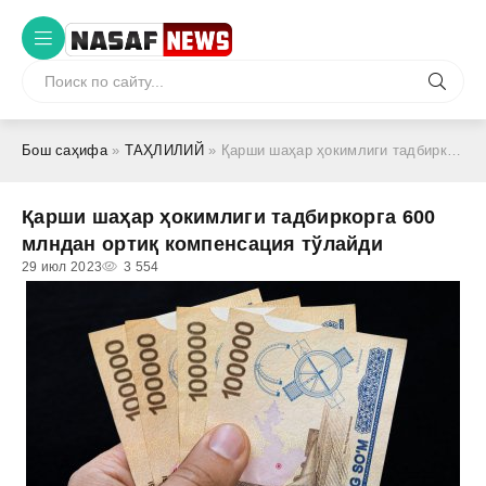
Бош саҳифа
»
ТАҲЛИЛИЙ
» Қарши шаҳар ҳокимлиги тадбиркорга 600 млндан ортиқ компенсация тўлайди
Қарши шаҳар ҳокимлиги тадбиркорга 600
млндан ортиқ компенсация тўлайди
29 июл 2023
3 554