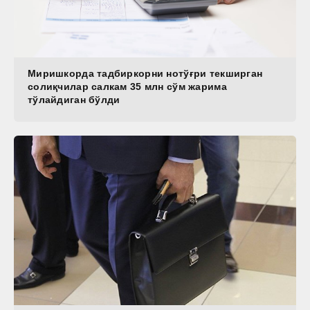
Миришкорда тадбиркорни нотўғри текширган
солиқчилар салкам 35 млн сўм жарима
тўлайдиган бўлди