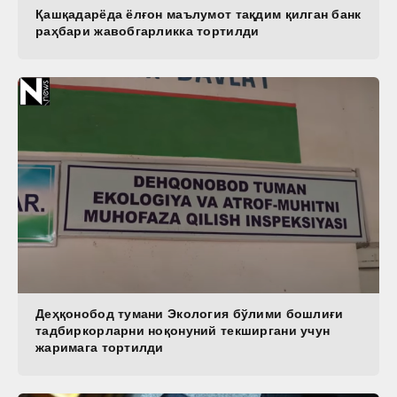
Қашқадарёда ёлғон маълумот тақдим қилган банк
раҳбари жавобгарликка тортилди
Деҳқонобод тумани Экология бўлими бошлиғи
тадбиркорларни ноқонуний текширгани учун
жаримага тортилди