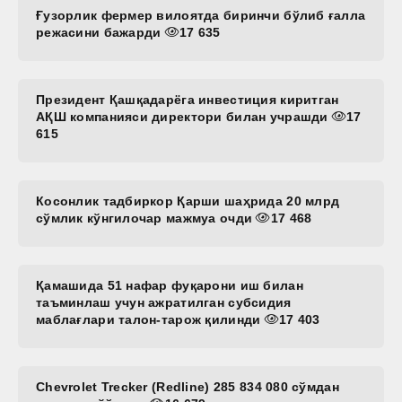
Ғузорлик фермер вилоятда биринчи бўлиб ғалла
режасини бажарди
17 635
Президент Қашқадарёга инвестиция киритган
АҚШ компанияси директори билан учрашди
17
615
Косонлик тадбиркор Қарши шаҳрида 20 млрд
сўмлик кўнгилочар мажмуа очди
17 468
Қамашида 51 нафар фуқарони иш билан
таъминлаш учун ажратилган субсидия
маблағлари талон-тарож қилинди
17 403
Chevrolet Trecker (Redline) 285 834 080 сўмдан