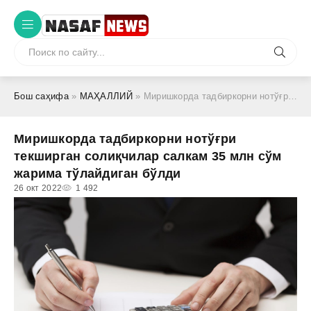
Бош саҳифа
»
МАҲАЛЛИЙ
» Миришкорда тадбиркорни нотўғри текширган солиқчилар салкам 35 млн сўм жарима тўлайдиган бўлди
Миришкорда тадбиркорни нотўғри
текширган солиқчилар салкам 35 млн сўм
жарима тўлайдиган бўлди
26 окт 2022
1 492