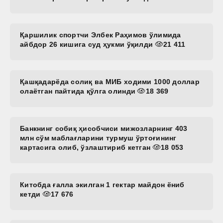
Қаршилик спортчи Элбек Раҳимов ўлимида
айбдор 26 кишига суд ҳукми ўқилди
21 411
Қашқадарёда солиқ ва МИБ ходими 1000 доллар
олаётган пайтида қўлга олинди
18 369
Банкнинг собиқ ҳисобчиси мижозларнинг 403
млн сўм маблағларини турмуш ўртоғининг
картасига олиб, ўзлаштириб кетган
18 053
Китобда ғалла экилган 1 гектар майдон ёниб
кетди
17 676