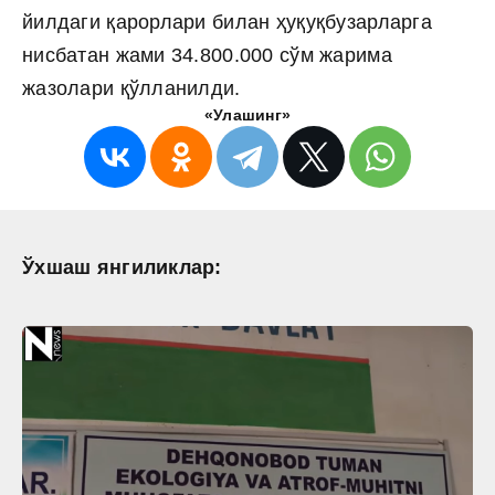
йилдаги қарорлари билан ҳуқуқбузарларга
нисбатан жами 34.800.000 сўм жарима
жазолари қўлланилди.
«Улашинг»
Ўхшаш янгиликлар: