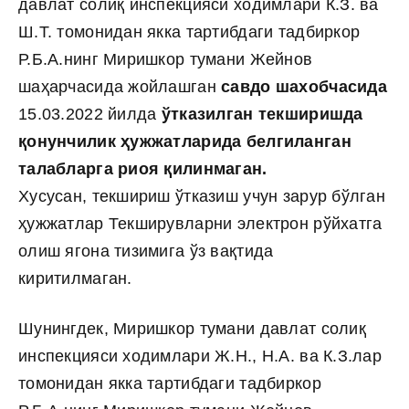
давлат солиқ инспекцияси ходимлари К.З. ва
Ш.Т. томонидан якка тартибдаги тадбиркор
Р.Б.А.нинг Миришкор тумани Жейнов
шаҳарчасида жойлашган
савдо шахобчасида
15.03.2022 йилда
ўтказилган текширишда
қонунчилик ҳужжатларида белгиланган
талабларга риоя қилинмаган.
Хусусан, текшириш ўтказиш учун зарур бўлган
ҳужжатлар Текширувларни электрон рўйхатга
олиш ягона тизимига ўз вақтида
киритилмаган.
Шунингдек, Миришкор тумани давлат солиқ
инспекцияси ходимлари Ж.Н., Н.А. ва К.З.лар
томонидан якка тартибдаги тадбиркор