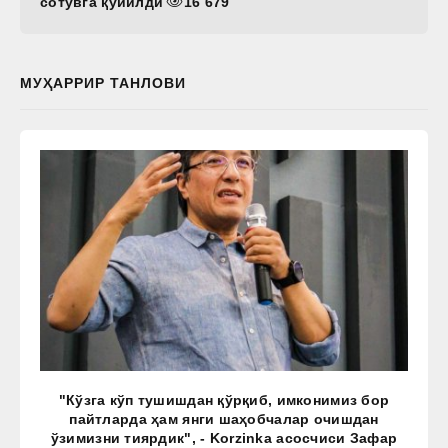
сотувга қўйилди
16 679
МУҲАРРИР ТАНЛОВИ
"Кўзга кўп тушишдан қўрқиб, имконимиз бор
пайтларда ҳам янги шаҳобчалар очишдан
ўзимизни тиярдик", - Korzinka асосчиси Зафар