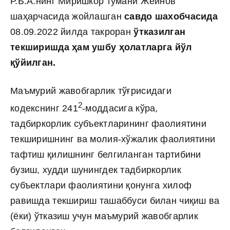
Р.Б.А.нинг Миришкор тумани Жейнов
шаҳарчасида жойлашган
савдо шахобчасида
08.09.2022 йилда такроран
ўтказилган
текширишда ҳам ушбу ҳолатларга йўл
қўйилган.
Маъмурий жавобгарлик тўғрисидаги
2
кодекснинг 241
-моддасига кўра,
тадбиркорлик субъектларининг фаолиятини
текширишнинг ва молия-хўжалик фаолиятини
тафтиш қилишнинг белгиланган тартибини
бузиш, худди шунингдек тадбиркорлик
субъектлари фаолиятини қонунга хилоф
равишда текшириш ташаббуси билан чиқиш ва
(ёки) ўтказиш учун маъмурий жавобгарлик