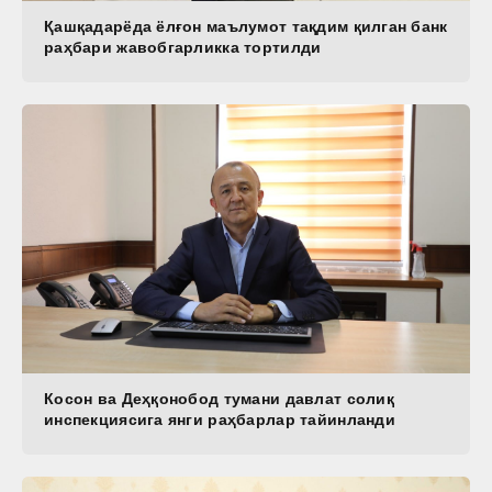
Қашқадарёда ёлғон маълумот тақдим қилган банк
раҳбари жавобгарликка тортилди
Косон ва Деҳқонобод тумани давлат солиқ
инспекциясига янги раҳбарлар тайинланди