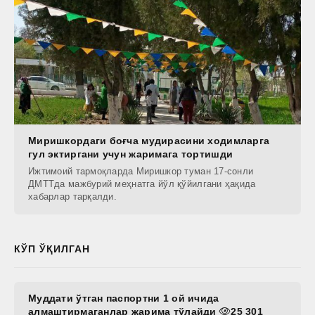
Миришкордаги боғча мудирасини ходимларга
гул эктиргани учун жаримага тортишди
Ижтимоий тармоқларда Миришкор туман 17-сонли
ДМТТда мажбурий меҳнатга йўл қўйилгани ҳақида
хабарлар тарқалди.
КЎП ЎҚИЛГАН
Муддати ўтган паспортни 1 ой ичида
алмаштирмаганлар жарима тўлайди
25 301