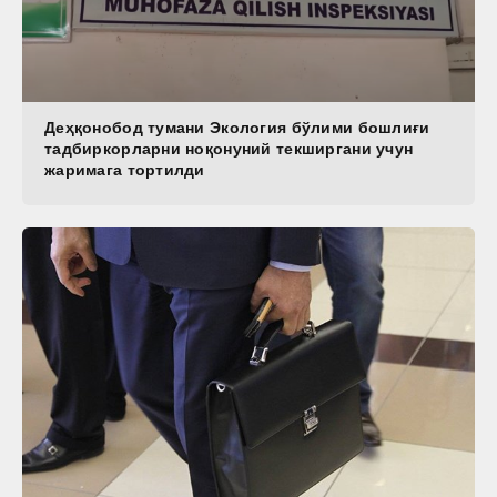
Деҳқонобод тумани Экология бўлими бошлиғи
тадбиркорларни ноқонуний текширгани учун
жаримага тортилди