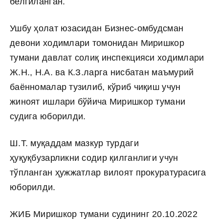
белгиланган.
Ушбу ҳолат юзасидан Бизнес-омбудсман
девони ходимлари томонидан Миришкор
тумани давлат солиқ инспекцияси ходимлари
Ж.Н., Н.А. ва К.З.ларга нисбатан маъмурий
баённомалар тузилиб, кўриб чиқиш учун
жиноят ишлари бўйича Миришкор тумани
судига юборилди.
Ш.Т. муқаддам мазкур турдаги
ҳуқуқбузарликни содир қилганлиги учун
тўпланган ҳужжатлар вилоят прокуратурасига
юборилди.
ЖИБ Миришкор тумани судининг 20.10.2022