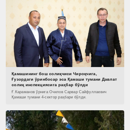
Қамашининг бош солиқчиси Чироқчига,
Ғузордаги ўринбосар эса Қамаши тумани Давлат
солиқ инспекциясига раҳбар бўлди
Ғ.Караманов ўрнига Очилов Сарвар Сайфуллаевич
Қамаши тумани 4-сектор раҳбари бўлди.