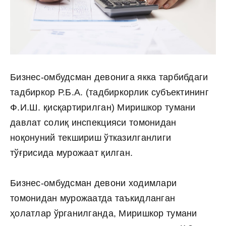
Бизнес-омбудсман девонига якка тарбибдаги
тадбиркор Р.Б.А. (тадбиркорлик субъектининг
Ф.И.Ш. қисқартирилган) Миришкор тумани
давлат солиқ инспекцияси томонидан
ноқонуний текшириш ўтказилганлиги
тўғрисида мурожаат қилган.
Бизнес-омбудсман девони ходимлари
томонидан мурожаатда таъкидланган
ҳолатлар ўрганилганда, Миришкор тумани