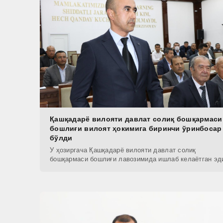
Қашқадарё вилояти давлат солиқ бошқармаси
бошлиғи вилоят ҳокимига биринчи ўринбосар
бўлди
У ҳозиргача Қашқадарё вилояти давлат солиқ
бошқармаси бошлиғи лавозимида ишлаб келаётган эд