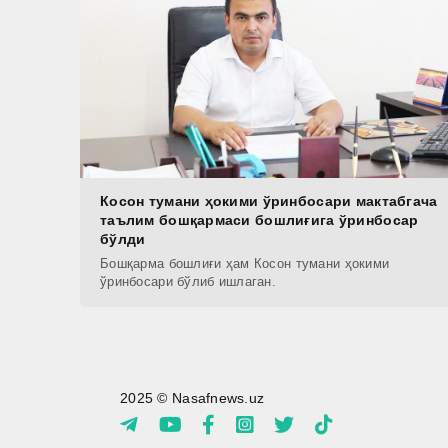
Косон тумани ҳокими ўринбосари мактабгача
таълим бошқармаси бошлиғига ўринбосар
бўлди
Бошқарма бошлиғи ҳам Косон тумани ҳокими
ўринбосари бўлиб ишлаган.
2025 © Nasafnews.uz