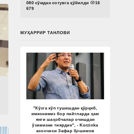
080 сўмдан сотувга қўйилди
16
679
МУҲАРРИР ТАНЛОВИ
"Кўзга кўп тушишдан қўрқиб,
имконимиз бор пайтларда ҳам
янги шаҳобчалар очишдан
ўзимизни тиярдик", - Korzinka
асосчиси Зафар Ҳошимов