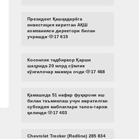
Президент Қашқадарёга
инвестиция киритган АҚШ
компанияси директори билан
учрашди
17 615
Косонлик тадбиркор Қарши
шаҳрида 20 млрд сўмлик
кўнгилочар мажмуа очди
17 468
Қамашида 51 нафар фуқарони иш
билан таъминлаш учун ажратилган
субсидия маблағлари талон-тарож
қилинди
17 403
Chevrolet Trecker (Redline) 285 834