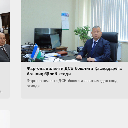
Фарғона вилояти ДСБ бошлиғи Қашқадарёга
бошлиқ бўлиб келди
Фарғона вилояти ДСБ бошлиғи лавозимидан озод
этилди.
и.