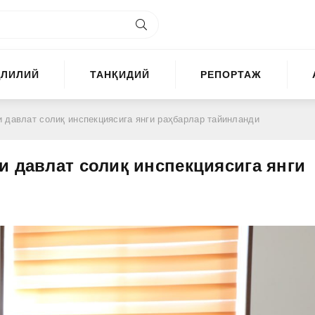
ҲЛИЛИЙ
ТАНҚИДИЙ
РЕПОРТАЖ
 давлат солиқ инспекциясига янги раҳбарлар тайинланди
и давлат солиқ инспекциясига янги