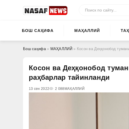
БОШ САҲИФА
МАҲАЛЛИЙ
ТА
Бош саҳифа
»
МАҲАЛЛИЙ
» Косон ва Деҳқонобод тумани
Косон ва Деҳқонобод туман
раҳбарлар тайинланди
13 сен 2022
2 088
МАҲАЛЛИЙ