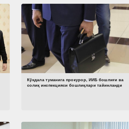
Кўкдала туманига прокурор, ИИБ бошлиғи ва
солиқ инспекцияси бошлиқлари тайинланди