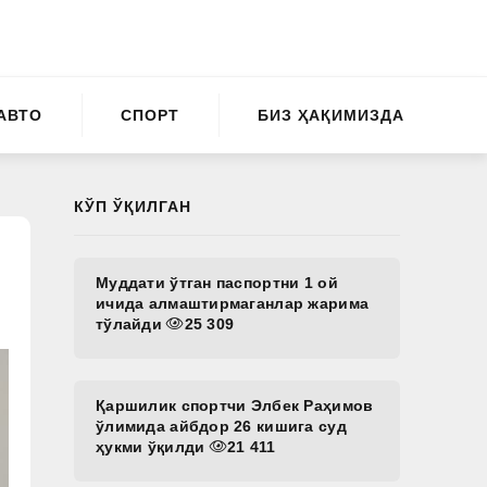
АВТО
СПОРТ
БИЗ ҲАҚИМИЗДА
КЎП ЎҚИЛГАН
Муддати ўтган паспортни 1 ой
ичида алмаштирмаганлар жарима
тўлайди
25 309
Қаршилик спортчи Элбек Раҳимов
ўлимида айбдор 26 кишига суд
ҳукми ўқилди
21 411