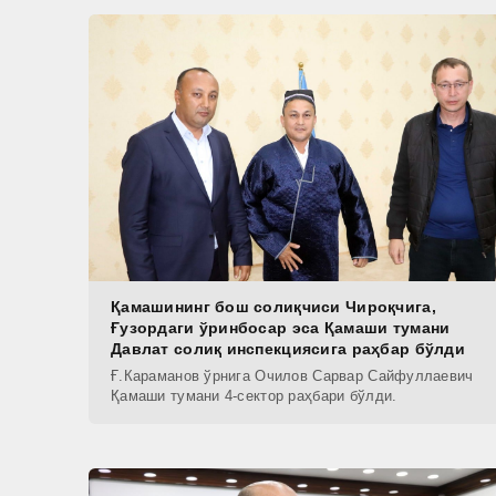
Қамашининг бош солиқчиси Чироқчига,
Ғузордаги ўринбосар эса Қамаши тумани
Давлат солиқ инспекциясига раҳбар бўлди
Ғ.Караманов ўрнига Очилов Сарвар Сайфуллаевич
Қамаши тумани 4-сектор раҳбари бўлди.