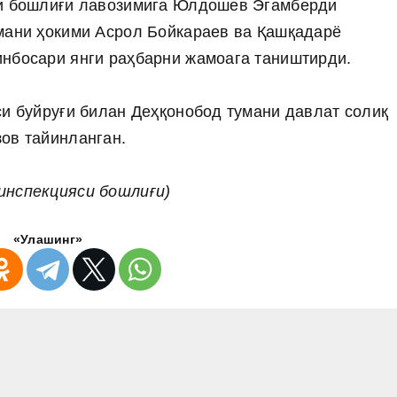
си бошлиғи лавозимига Юлдошев Эгамберди
умани ҳокими Асрол Бойкараев ва Қашқадарё
инбосари янги раҳбарни жамоага таништирди.
си буйруғи билан Деҳқонобод тумани давлат солиқ
ов тайинланган.
инспекцияси бошлиғи)
«Улашинг»