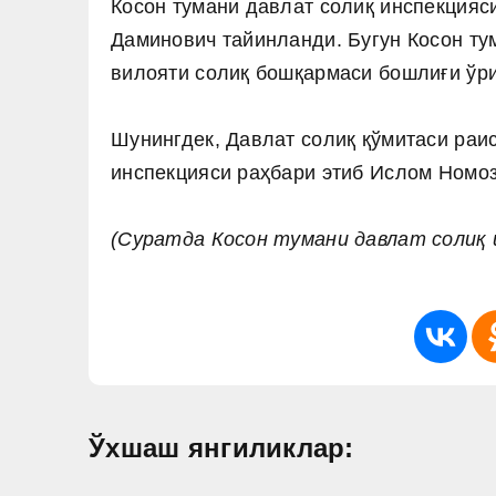
Косон тумани давлат солиқ инспекция
Даминович тайинланди.
Бугун Косон т
вилояти солиқ бошқармаси бошлиғи ўр
Шунингдек, Давлат солиқ қўмитаси раи
инспекцияси раҳбари этиб Ислом Номоз
(Суратда Косон тумани давлат солиқ 
Ўхшаш янгиликлар: