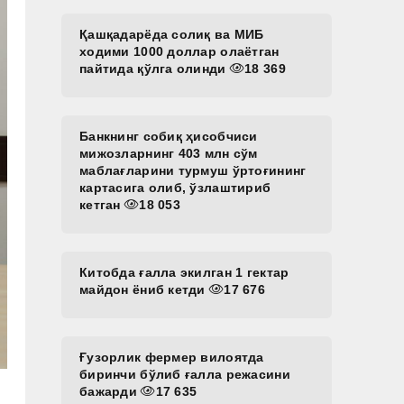
Қашқадарёда солиқ ва МИБ
ходими 1000 доллар олаётган
пайтида қўлга олинди
18 369
Банкнинг собиқ ҳисобчиси
мижозларнинг 403 млн сўм
маблағларини турмуш ўртоғининг
картасига олиб, ўзлаштириб
кетган
18 053
Китобда ғалла экилган 1 гектар
майдон ёниб кетди
17 676
Ғузорлик фермер вилоятда
биринчи бўлиб ғалла режасини
бажарди
17 635