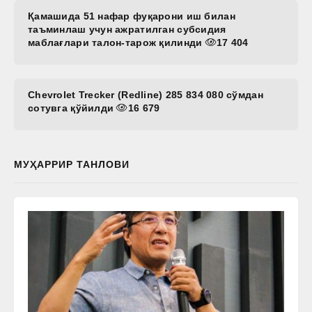
Қамашида 51 нафар фуқарони иш билан
таъминлаш учун ажратилган субсидия
маблағлари талон-тарож қилинди
17 404
Chevrolet Trecker (Redline) 285 834 080 сўмдан
сотувга қўйилди
16 679
МУҲАРРИР ТАНЛОВИ