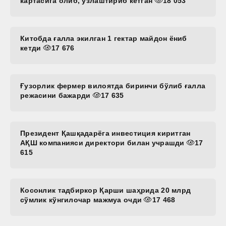
картасига олиб, ўзлаштириб кетган
18 053
Китобда ғалла экилган 1 гектар майдон ёниб
кетди
17 676
Ғузорлик фермер вилоятда биринчи бўлиб ғалла
режасини бажарди
17 635
Президент Қашқадарёга инвестиция киритган
АҚШ компанияси директори билан учрашди
17
615
Косонлик тадбиркор Қарши шаҳрида 20 млрд
сўмлик кўнгилочар мажмуа очди
17 468