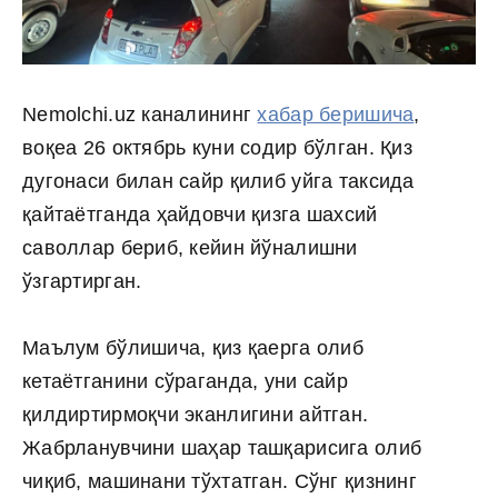
Nemolchi.uz каналининг
хабар беришича
,
воқеа 26 октябрь куни содир бўлган. Қиз
дугонаси билан сайр қилиб уйга таксида
қайтаётганда ҳайдовчи қизга шахсий
саволлар бериб, кейин йўналишни
ўзгартирган.
Маълум бўлишича, қиз қаерга олиб
кетаётганини сўраганда, уни сайр
қилдиртирмоқчи эканлигини айтган.
Жабрланувчини шаҳар ташқарисига олиб
чиқиб, машинани тўхтатган. Сўнг қизнинг