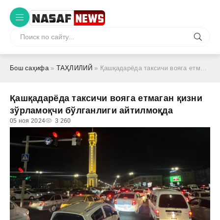
Бош саҳифа
»
ТАҲЛИЛИЙ
» Қашқадарёда таксичи вояга етмаган қизни зўрламоқчи бўлганлиги айтилмоқда
Қашқадарёда таксичи вояга етмаган қизни
зўрламоқчи бўлганлиги айтилмоқда
05 ноя 2024
3 260