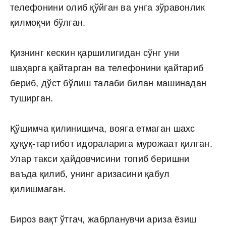
телефонини олиб қўйган ва унга зўравонлик
қилмоқчи бўлган.
Қизнинг кескин қаршилигидан сўнг уни
шаҳарга қайтарган ва телефонини қайтариб
бериб, дўст бўлиш талаби билан машинадан
туширган.
Қўшимча қилинишича, вояга етмаган шахс
ҳуқуқ-тартибот идораларига мурожаат қилган.
Улар такси ҳайдовчисини топиб беришни
ваъда қилиб, унинг аризасини қабул
қилишмаган.
Бироз вақт ўтгач, жабрланувчи ариза ёзиш