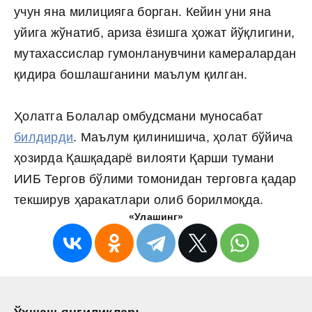
учун яна милицияга борган. Кейин уни яна
уйига жўнатиб, ариза ёзишга ҳожат йўқлигини,
мутахассислар гумонланувчини камералардан
қидира бошлашганини маълум қилган.
Ҳолатга Болалар омбудсмани муносабат
билдирди
. Маълум қилинишича, ҳолат бўйича
ҳозирда Қашқадарё вилояти Қарши тумани
ИИБ Тергов бўлими томонидан терговга қадар
текширув ҳаракатлари олиб борилмоқда.
«Улашинг»