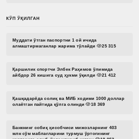
КЎП ЎҚИЛГАН
Муддати ўтган паспортни 1 ой ичида
алмаштирмаганлар жарима тўлайди
25 315
Қаршилик спортчи Элбек Раҳимов ўлимида
айбдор 26 кишига суд ҳукми ўқилди
21 412
Қашқадарёда солиқ ва МИБ ходими 1000 доллар
олаётган пайтида қўлга олинди
18 369
Банкнинг собиқ ҳисобчиси мижозларнинг 403
млн сўм маблағларини турмуш ўртоғининг