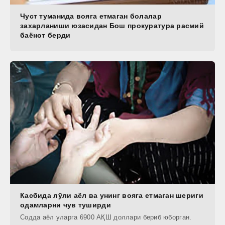
Чуст туманида вояга етмаган болалар
захарланиши юзасидан Бош прокуратура расмий
баёнот берди
Касбида лўли аёл ва унинг вояга етмаган шериги
одамларни чув туширди
Содда аёл уларга 6900 АҚШ доллари бериб юборган.