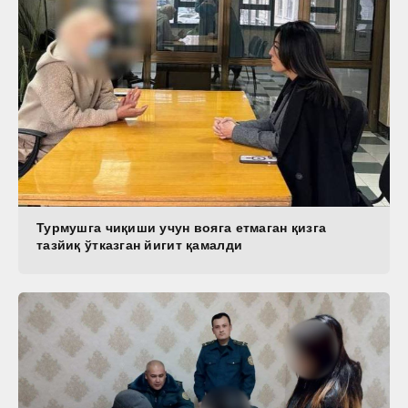
Турмушга чиқиши учун вояга етмаган қизга
тазйиқ ўтказган йигит қамалди