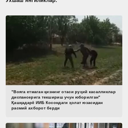
Ўхшаш янгиликлар:
"Вояга етмаган қизнинг отаси руҳий касалликлар
диспансерига текшириш учун юборилган"
Қашқадарё ИИБ Косондаги ҳолат юзасидан
расмий ахборот берди