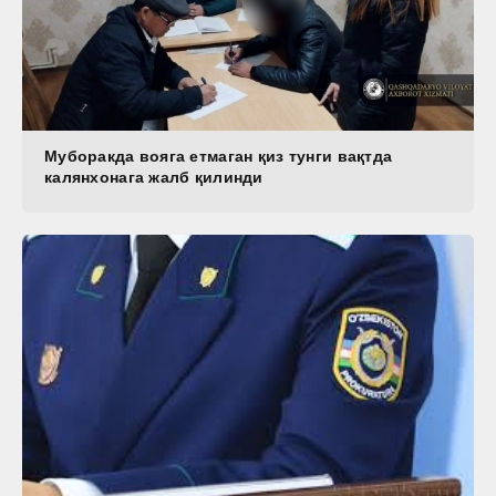
Муборакда вояга етмаган қиз тунги вақтда
калянхонага жалб қилинди