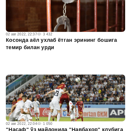
02 авг 2022, 22:37
3 432
Косонда аёл ухлаб ётган эрининг бошига
темир билан урди
02 авг 2022, 22:04
1 050
"Насаф" ўз майдонида "Навбаҳор" клубига