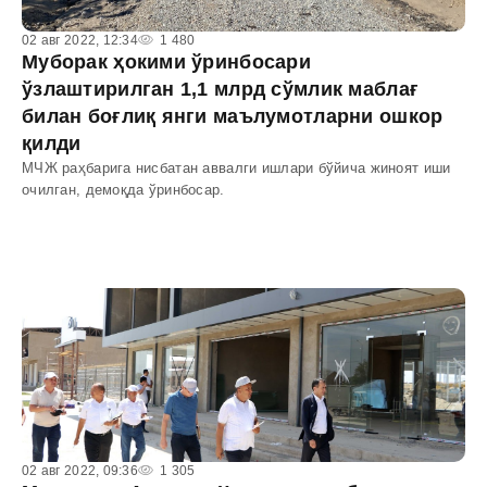
02 авг 2022, 12:34
1 480
Муборак ҳокими ўринбосари
ўзлаштирилган 1,1 млрд сўмлик маблағ
билан боғлиқ янги маълумотларни ошкор
қилди
МЧЖ раҳбарига нисбатан аввалги ишлари бўйича жиноят иши
очилган, демоқда ўринбосар.
02 авг 2022, 09:36
1 305