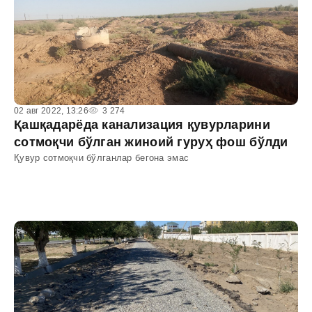
02 авг 2022, 13:26
3 274
Қашқадарёда канализация қувурларини
сотмоқчи бўлган жиноий гуруҳ фош бўлди
Қувур сотмоқчи бўлганлар бегона эмас