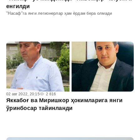
енгилди
"Насаф"га янги легионерлар ҳам ёрдам бера олмади
02 авг 2022, 20:15
2 816
Яккабоғ ва Миришкор ҳокимларига янги
ўринбосар тайинланди