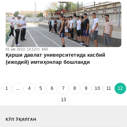
01 авг 2022, 14:12
860
Қарши давлат университетида касбий
(ижодий) имтиҳонлар бошланди
1
...
4
5
6
7
8
9
10
11
12
13
КЎП ЎҚИЛГАН