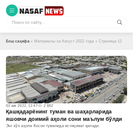
Бош саҳифа
» Материалы за Август 2022 года » Страница 12
03 авг 2022, 12:47
2 862
Қашқадарёнинг туман ва шаҳарларида
яшовчи доимий аҳоли сони маълум бўлди
Энг кўп аҳоли Косон туманида истиқомат қилади.