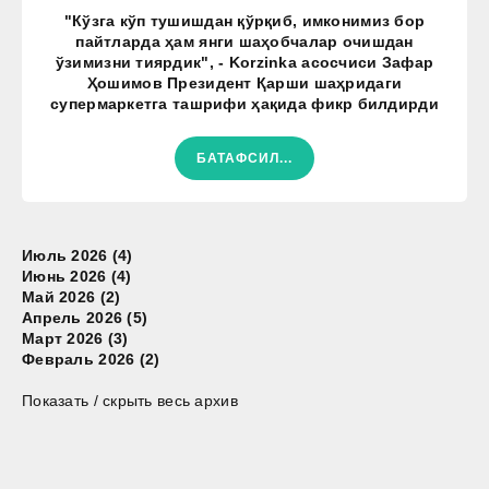
"Кўзга кўп тушишдан қўрқиб, имконимиз бор
пайтларда ҳам янги шаҳобчалар очишдан
ўзимизни тиярдик", - Korzinka асосчиси Зафар
Ҳошимов Президент Қарши шаҳридаги
супермаркетга ташрифи ҳақида фикр билдирди
БАТАФСИЛ...
Июль 2026 (4)
Июнь 2026 (4)
Май 2026 (2)
Апрель 2026 (5)
Март 2026 (3)
Февраль 2026 (2)
Показать / скрыть весь архив