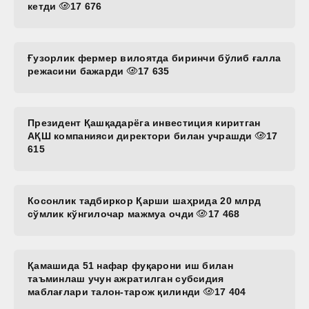
кетди
17 676
Ғузорлик фермер вилоятда биринчи бўлиб ғалла
режасини бажарди
17 635
Президент Қашқадарёга инвестиция киритган
АҚШ компанияси директори билан учрашди
17
615
Косонлик тадбиркор Қарши шаҳрида 20 млрд
сўмлик кўнгилочар мажмуа очди
17 468
Қамашида 51 нафар фуқарони иш билан
таъминлаш учун ажратилган субсидия
маблағлари талон-тарож қилинди
17 404