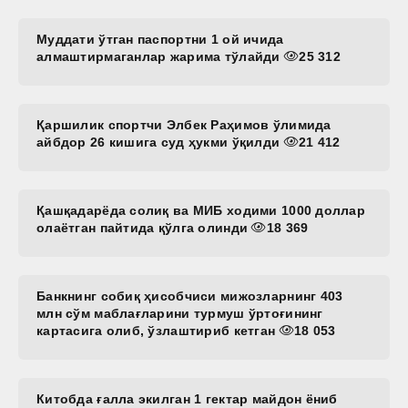
Муддати ўтган паспортни 1 ой ичида
алмаштирмаганлар жарима тўлайди
25 312
Қаршилик спортчи Элбек Раҳимов ўлимида
айбдор 26 кишига суд ҳукми ўқилди
21 412
Қашқадарёда солиқ ва МИБ ходими 1000 доллар
олаётган пайтида қўлга олинди
18 369
Банкнинг собиқ ҳисобчиси мижозларнинг 403
млн сўм маблағларини турмуш ўртоғининг
картасига олиб, ўзлаштириб кетган
18 053
Китобда ғалла экилган 1 гектар майдон ёниб