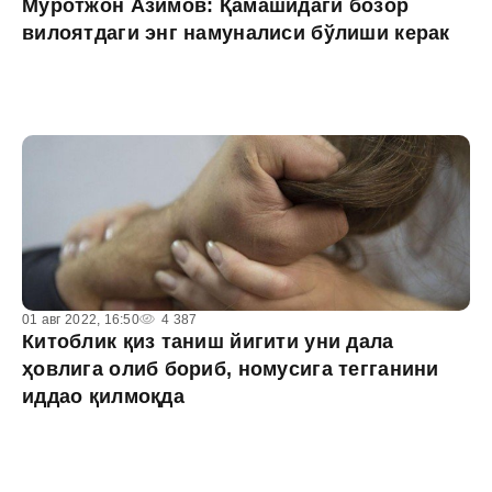
Муротжон Азимов: Қамашидаги бозор
вилоятдаги энг намуналиси бўлиши керак
01 авг 2022, 16:50
4 387
Китоблик қиз таниш йигити уни дала
ҳовлига олиб бориб, номусига тегганини
иддао қилмоқда