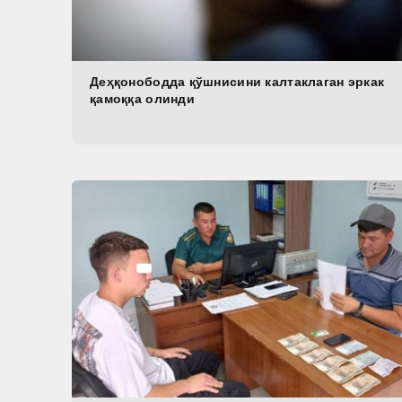
Деҳқонободда қўшнисини калтаклаган эркак
қамоққа олинди