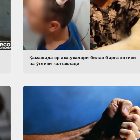
Қамашида эр ака-укалари билан бирга хотини
ва ўғлини калтаклади