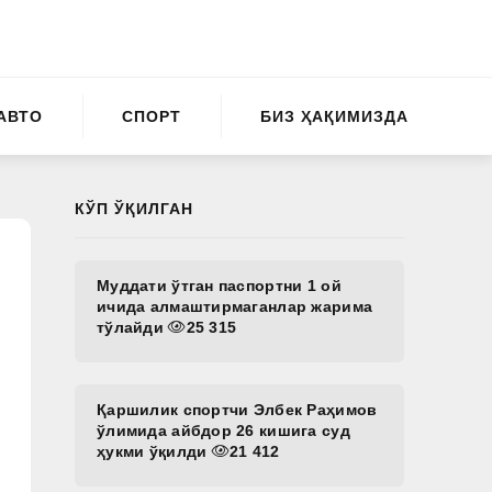
АВТО
СПОРТ
БИЗ ҲАҚИМИЗДА
КЎП ЎҚИЛГАН
Муддати ўтган паспортни 1 ой
ичида алмаштирмаганлар жарима
тўлайди
25 315
Қаршилик спортчи Элбек Раҳимов
ўлимида айбдор 26 кишига суд
ҳукми ўқилди
21 412