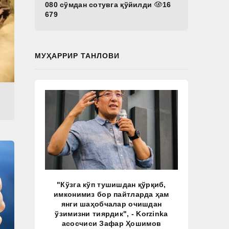
080 сўмдан сотувга қўйилди
16
679
МУҲАРРИР ТАНЛОВИ
"Кўзга кўп тушишдан қўрқиб,
имконимиз бор пайтларда ҳам
янги шаҳобчалар очишдан
ўзимизни тиярдик", - Korzinka
асосчиси Зафар Ҳошимов