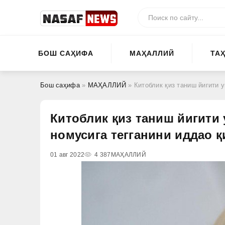
БОШ САҲИФА
МАҲАЛЛИЙ
ТА
Бош саҳифа
»
МАҲАЛЛИЙ
» Китоблик қиз таниш йигити 
Китоблик қиз таниш йигити 
номусига тегганини иддао 
01 авг 2022
4 387
МАҲАЛЛИЙ