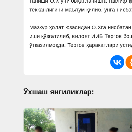
таниши О.Х уни овқатланишга таклиф қ
текканлигини маълум қилиб, унга нисба
Мазкур ҳолат юзасидан О.Хга нисбатан
иши қўзғатилиб, вилоят ИИБ Тергов бо
ўтказилмоқда. Тергов ҳаракатлари усти
Ўхшаш янгиликлар: