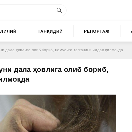
ҲЛИЛИЙ
ТАНҚИДИЙ
РЕПОРТАЖ
уни дала ҳовлига олиб бориб, номусига тегганини иддао қилмоқда
уни дала ҳовлига олиб бориб,
қилмоқда