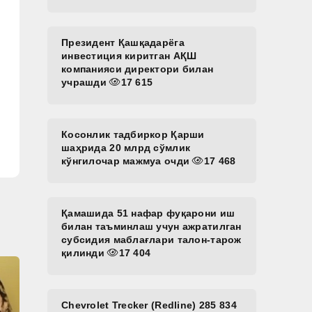
Президент Қашқадарёга
инвестиция киритган АҚШ
компанияси директори билан
учрашди
17 615
Косонлик тадбиркор Қарши
шаҳрида 20 млрд сўмлик
кўнгилочар мажмуа очди
17 468
Қамашида 51 нафар фуқарони иш
билан таъминлаш учун ажратилган
субсидия маблағлари талон-тарож
қилинди
17 404
Chevrolet Trecker (Redline) 285 834