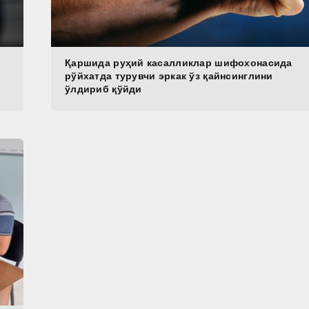
Қаршида руҳий касалликлар шифохонасида
рўйхатда турувчи эркак ўз қайнсинглини
ўлдириб қўйди