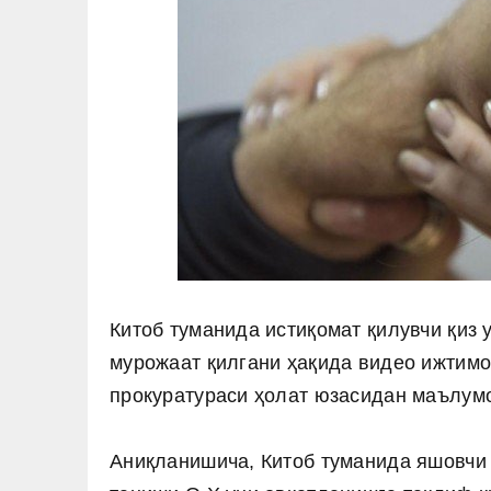
Китоб туманида истиқомат қилувчи қиз 
мурожаат қилгани ҳақида видео ижтим
прокуратураси ҳолат юзасидан маълумо
Аниқланишича, Китоб туманида яшовчи 