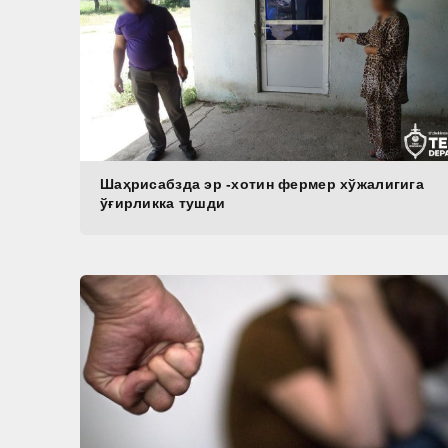
Шаҳрисабзда эр -хотин фермер хўжалигига
ўғирликка тушди