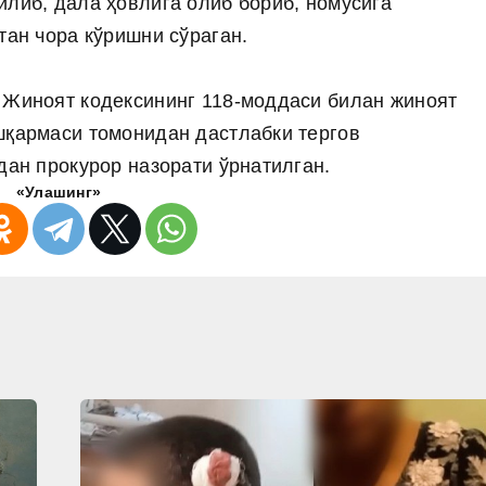
илиб, дала ҳовлига олиб бориб, номусига
тан чора кўришни сўраган.
 Жиноят кодексининг 118-моддаси билан жиноят
шқармаси томонидан дастлабки тергов
дан прокурор назорати ўрнатилган.
«Улашинг»