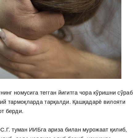
унинг номусига тегган йигитга чора кўришни сўраб
оий тармоқларда тарқалди. Қашқадарё вилояти
т берди.
С.Г. туман ИИБга ариза билан мурожаат қилиб,