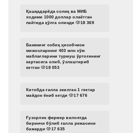
Қашқадарёда солиқ ва МИБ
ходими 1000 доллар олаётган
пайтида қўлга олинди
18 369
Банкнинг собиқ ҳисобчиси
мижозларнинг 403 млн сўм
маблағларини турмуш ўртоғининг
картасига олиб, ўзлаштириб
кетган
18 053
Китобда ғалла экилган 1 гектар
майдон ёниб кетди
17 676
Ғузорлик фермер вилоятда
биринчи бўлиб ғалла режасини
бажарди
17 635