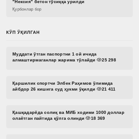
"Нексия" бетон тўсиққа урилди
Қурбонлар бор
КЎП ЎҚИЛГАН
Муддати ўтган паспортни 1 ой ичида
алмаштирмаганлар жарима тўлайди
25 298
Қаршилик спортчи Элбек Раҳимов ўлимида
айбдор 26 кишига суд ҳукми ўқилди
21 411
Қашқадарёда солиқ ва МИБ ходими 1000 доллар
олаётган пайтида қўлга олинди
18 369