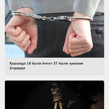
Қаршида 18 ёшли йигит 27 ёшли эркакни
ўлдирди