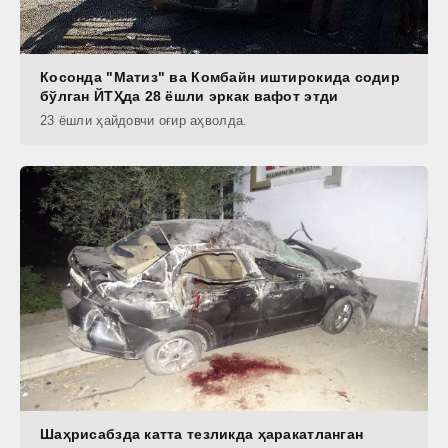
Косонда "Матиз" ва Комбайн иштирокида содир
бўлган ЙТҲда 28 ёшли эркак вафот этди
23 ёшли ҳайдовчи оғир аҳволда.
Шаҳрисабзда катта тезликда ҳаракатланган