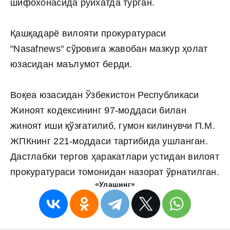
шифохонасида рўйхатда турган.
Қашқадарё вилояти прокуратураси
"Nasafnews" сўровига жавобан мазкур ҳолат
юзасидан маълумот берди.
Воқеа юзасидан Ўзбекистон Республикаси
Жиноят кодексининг 97-моддаси билан
жиноят иши қўзғатилиб, гумон килинувчи П.М.
ЖПКнинг 221-моддаси тартибида ушланган.
Дастлабки тергов ҳаракатлари устидан вилоят
прокуратураси томонидан назорат ўрнатилган.
«Улашинг»