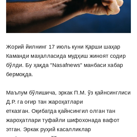
Жорий йилнинг 17 июль куни Қарши шаҳар
Каманди маҳалласида мудҳиш жиноят содир
бўлди. Бу ҳақда "Nasafnews" манбаси хабар
бермоқда.
Маълум бўлишича, эркак П.М. ўз қайнсинглиси
Д.Р. га оғир тан жароҳатлари
етказган. Оқибатда қайнсингил олган тан
жароҳатлари туфайли шифохонада вафот
этган. Эркак руҳий касалликлар