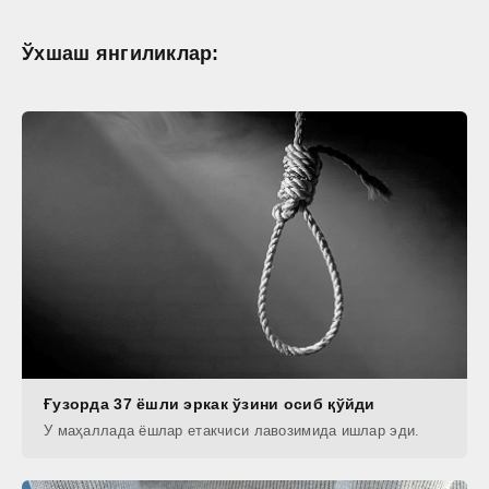
Ўхшаш янгиликлар:
Ғузорда 37 ёшли эркак ўзини осиб қўйди
У маҳаллада ёшлар етакчиси лавозимида ишлар эди.