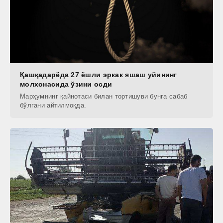
Қашқадарёда 27 ёшли эркак яшаш уйининг
молхонасида ўзини осди
Марҳумнинг қайнотаси билан тортишуви бунга сабаб
бўлгани айтилмоқда.