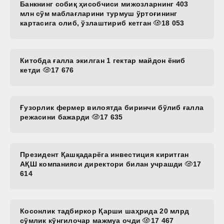
Банкнинг собиқ ҳисобчиси мижозларнинг 403
млн сўм маблағларини турмуш ўртоғининг
картасига олиб, ўзлаштириб кетган
18 053
Китобда ғалла экилган 1 гектар майдон ёниб
кетди
17 676
Ғузорлик фермер вилоятда биринчи бўлиб ғалла
режасини бажарди
17 635
Президент Қашқадарёга инвестиция киритган
АҚШ компанияси директори билан учрашди
17
614
Косонлик тадбиркор Қарши шаҳрида 20 млрд
сўмлик кўнгилочар мажмуа очди
17 467