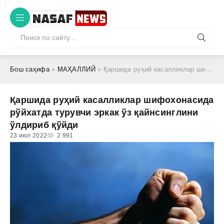
Бош саҳифа
»
МАҲАЛЛИЙ
» Қаршида руҳий касалликлар шифохонасида рўйхатда турувчи эркак ўз қайнсинглини ўлдириб қўйди
Қаршида руҳий касалликлар шифохонасида
рўйхатда турувчи эркак ўз қайнсинглини
ўлдириб қўйди
23 июл 2022
2 991