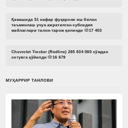
Қамашида 51 нафар фуқарони иш билан
таъминлаш учун ажратилган субсидия
маблағлари талон-тарож қилинди
17 403
Chevrolet Trecker (Redline) 285 834 080 сўмдан
сотувга қўйилди
16 679
МУҲАРРИР ТАНЛОВИ