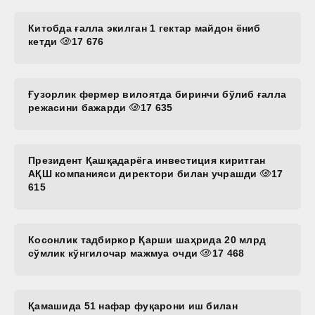
Китобда ғалла экилган 1 гектар майдон ёниб
кетди
17 676
Ғузорлик фермер вилоятда биринчи бўлиб ғалла
режасини бажарди
17 635
Президент Қашқадарёга инвестиция киритган
АҚШ компанияси директори билан учрашди
17
615
Косонлик тадбиркор Қарши шаҳрида 20 млрд
сўмлик кўнгилочар мажмуа очди
17 468
Қамашида 51 нафар фуқарони иш билан