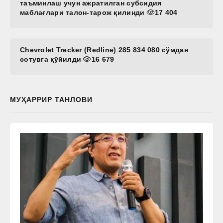
таъминлаш учун ажратилган субсидия
маблағлари талон-тарож қилинди
17 404
Chevrolet Trecker (Redline) 285 834 080 сўмдан
сотувга қўйилди
16 679
МУҲАРРИР ТАНЛОВИ