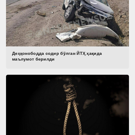
Деҳқонободда содир бўлган ЙТҲ ҳақида
маълумот берилди