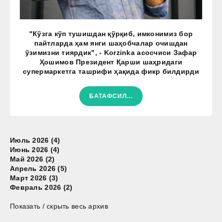
"Кўзга кўп тушишдан қўрқиб, имконимиз бор
пайтларда ҳам янги шаҳобчалар очишдан
ўзимизни тиярдик", - Korzinka асосчиси Зафар
Ҳошимов Президент Қарши шаҳридаги
супермаркетга ташрифи ҳақида фикр билдирди
БАТАФСИЛ...
Июль 2026 (4)
Июнь 2026 (4)
Май 2026 (2)
Апрель 2026 (5)
Март 2026 (3)
Февраль 2026 (2)
Показать / скрыть весь архив