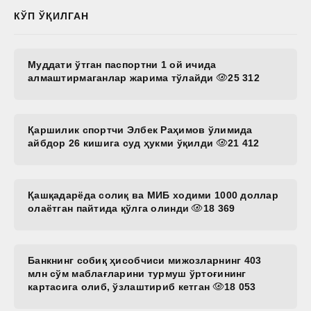
КЎП ЎҚИЛГАН
Муддати ўтган паспортни 1 ой ичида
алмаштирмаганлар жарима тўлайди
25 312
Қаршилик спортчи Элбек Раҳимов ўлимида
айбдор 26 кишига суд ҳукми ўқилди
21 412
Қашқадарёда солиқ ва МИБ ходими 1000 доллар
олаётган пайтида қўлга олинди
18 369
Банкнинг собиқ ҳисобчиси мижозларнинг 403
млн сўм маблағларини турмуш ўртоғининг
картасига олиб, ўзлаштириб кетган
18 053