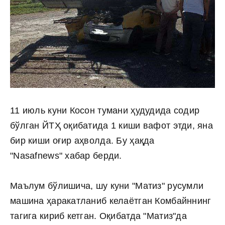
11 июль куни Косон тумани ҳудудида содир
бўлган ЙТҲ оқибатида 1 киши вафот этди, яна
бир киши оғир аҳволда. Бу ҳақда
"Nasafnews" хабар берди.
Маълум бўлишича, шу куни "Матиз" русумли
машина ҳаракатланиб келаётган Комбайннинг
тагига кириб кетган. Оқибатда "Матиз"да