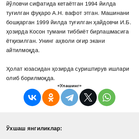
йўловчи сифатида кетаётган 1994 йилда
туғилган фуқаро А.Н. вафот этган. Машинани
бошқарган 1999 йилда туғилган ҳайдовчи И.Б.
ҳозирда Косон тумани тиббиёт бирлашмасига
ётқизилган. Унинг аҳволи оғир экани
айтилмоқда.
Ҳолат юзасидан ҳозирда суриштирув ишлари
олиб борилмоқда.
«Улашинг»
Ўхшаш янгиликлар: