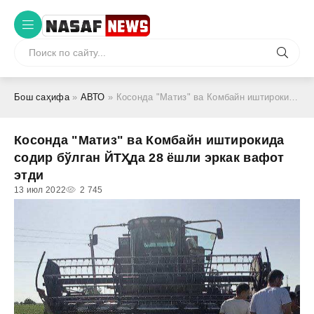
Бош саҳифа
»
АВТО
» Косонда "Матиз" ва Комбайн иштирокида содир бўлган ЙТҲда 28 ёшли эркак вафот этди
Косонда "Матиз" ва Комбайн иштирокида
содир бўлган ЙТҲда 28 ёшли эркак вафот
этди
13 июл 2022
2 745