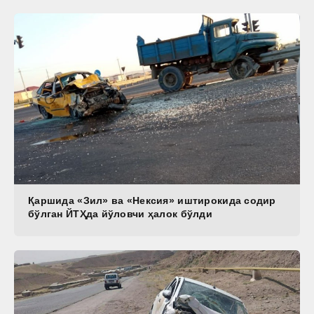
Қаршида «Зил» ва «Нексия» иштирокида содир
бўлган ЙТҲда йўловчи ҳалок бўлди