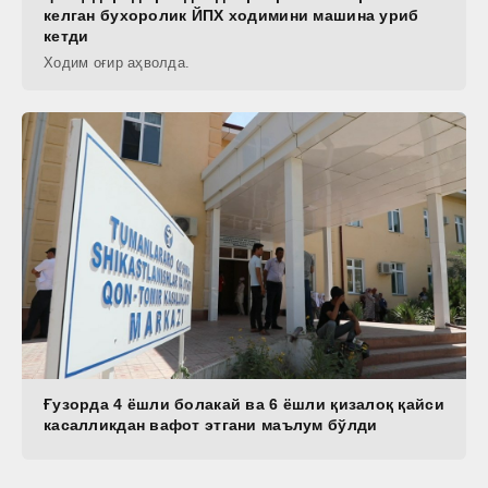
келган бухоролик ЙПХ ходимини машина уриб
кетди
Ходим оғир аҳволда.
Ғузорда 4 ёшли болакай ва 6 ёшли қизалоқ қайси
касалликдан вафот этгани маълум бўлди