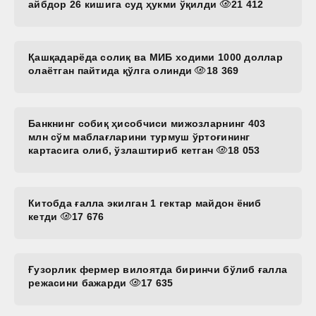
айбдор 26 кишига суд ҳукми ўқилди
21 412
Қашқадарёда солиқ ва МИБ ходими 1000 доллар
олаётган пайтида қўлга олинди
18 369
Банкнинг собиқ ҳисобчиси мижозларнинг 403
млн сўм маблағларини турмуш ўртоғининг
картасига олиб, ўзлаштириб кетган
18 053
Китобда ғалла экилган 1 гектар майдон ёниб
кетди
17 676
Ғузорлик фермер вилоятда биринчи бўлиб ғалла
режасини бажарди
17 635