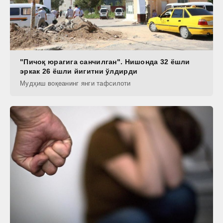
"Пичоқ юрагига санчилган". Нишонда 32 ёшли
эркак 26 ёшли йигитни ўлдирди
Мудҳиш воқеанинг янги тафсилоти