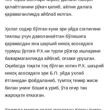
қилаётганини рўкач қилиб, аёлни далага
қарамаганликда айблаб келган.
Ҳолат содир бўлган куни эри уйда соғлигини
тиклаш учун даволанаётган бўлишига
қарамасдан яна шаръий никоҳ асосидаги
турмуш ўртоғи Р.Х.ни турли рўзғор ишларини
бажармаганликда айблаб, оғзаки урушган.
Оқибатда тоқати тоқ бўлган хотин Р.Х. шаърий
никоҳ асосидаги эри Б.П. уйда ухлаб
ётганидан фойдаланиб, тумтоқ темир жисм
билан унинг бошига уриб, ўта оғир тан
жароҳати етказган.
Ҳозирда мазкур ҳолат юзасидан Косон туман