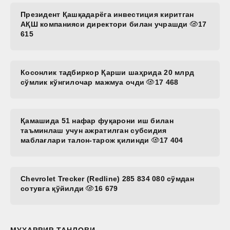
Президент Қашқадарёга инвестиция киритган
АҚШ компанияси директори билан учрашди
17
615
Косонлик тадбиркор Қарши шаҳрида 20 млрд
сўмлик кўнгилочар мажмуа очди
17 468
Қамашида 51 нафар фуқарони иш билан
таъминлаш учун ажратилган субсидия
маблағлари талон-тарож қилинди
17 404
Chevrolet Trecker (Redline) 285 834 080 сўмдан
сотувга қўйилди
16 679