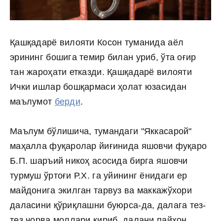
Қашқадарё вилояти Косон туманида аёл
эрининг бошига темир билан уриб, ўта оғир
тан жароҳати етказди. Қашқадарё вилояти
Ички ишлар бошқармаси ҳолат юзасидан
маълумот
берди
.
Маълум бўлишича, тумандаги "Яккасарой"
маҳалла фуқаролар йиғинида яшовчи фуқаро
Б.П. шаръий никоҳ асосида бирга яшовчи
турмуш ўртоғи Р.Х. га уйининг ёнидаги ер
майдонига экилган тарвуз ва маккажўхори
даласини қўриқлашни буюрса-да, далага тез-
тез чорва моллари кириб, далани пайҳон