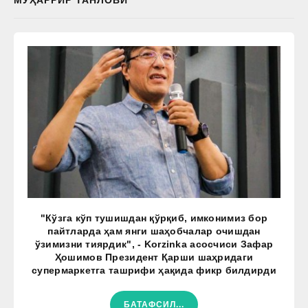
МУҲАРРИР ТАНЛОВИ
"Кўзга кўп тушишдан қўрқиб, имконимиз бор
пайтларда ҳам янги шаҳобчалар очишдан
ўзимизни тиярдик", - Korzinka асосчиси Зафар
Ҳошимов Президент Қарши шаҳридаги
супермаркетга ташрифи ҳақида фикр билдирди
БАТАФСИЛ...