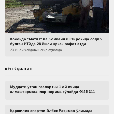
Косонда "Матиз" ва Комбайн иштирокида содир
бўлган ЙТҲда 28 ёшли эркак вафот этди
23 ёшли ҳайдовчи оғир аҳволда.
КЎП ЎҚИЛГАН
Муддати ўтган паспортни 1 ой ичида
алмаштирмаганлар жарима тўлайди
25 311
Қаршилик спортчи Элбек Раҳимов ўлимида