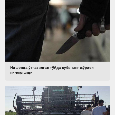
Нишонда ўтказилган тўйда куёвнинг жўраси
пичоқланди