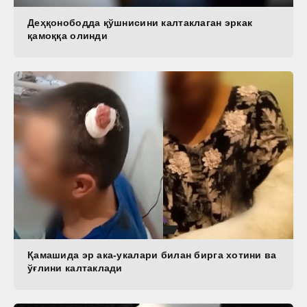
Деҳқонободда қўшнисини калтаклаган эркак
қамоққа олинди
Қамашида эр ака-укалари билан бирга хотини ва
ўғлини калтаклади