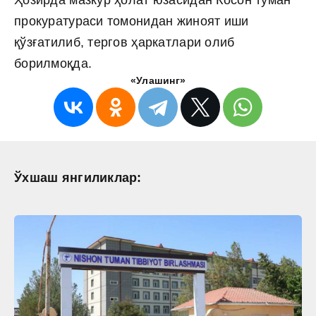
прокуратураси томонидан жиноят иши
қўзғатилиб, тергов ҳаркатлари олиб
борилмоқда.
«Улашинг»
Ўхшаш янгиликлар: