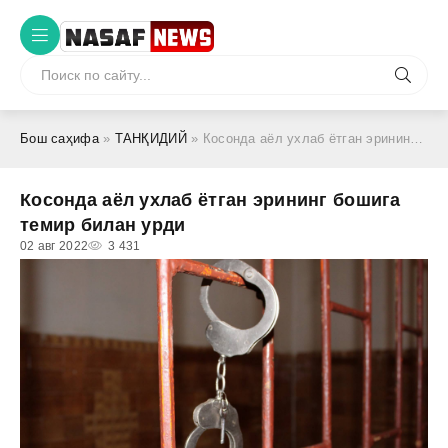
Бош саҳифа
»
ТАНҚИДИЙ
» Косонда аёл ухлаб ётган эрининг бошига темир билан урди
Косонда аёл ухлаб ётган эрининг бошига
темир билан урди
02 авг 2022
3 431