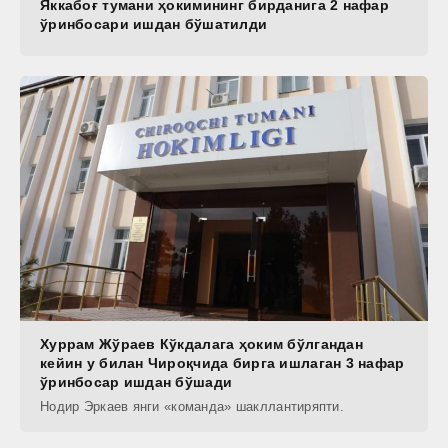
Яккабоғ тумани ҳокимининг бирданига 2 нафар
ўринбосари ишдан бўшатилди
Хуррам Жўраев Кўкдалага ҳоким бўлгандан
кейин у билан Чироқчида бирга ишлаган 3 нафар
ўринбосар ишдан бўшади
Нодир Эркаев янги «команда» шакллантиряпти.