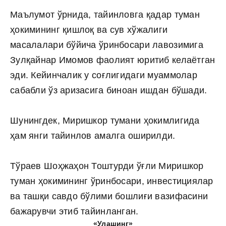
Маълумот ўрнида, тайинловга қадар туман
ҳокимининг қишлоқ ва сув хўжалиги
масалалари бўйича ўринбосари лавозимига
Зулқайнар Имомов фаолият юритиб келаётган
эди. Кейинчалик у соғлигидаги муаммолар
сабабли ўз аризасига биноан ишдан бўшади.
Шунингдек, Миришкор тумани ҳокимлигида
ҳам янги тайинлов амалга оширилди.
Тўраев Шоҳжаҳон Тоштурди ўғли Миришкор
туман ҳокимининг ўринбосари, инвестициялар
ва ташқи савдо бўлими бошлиғи вазифасини
бажарувчи этиб тайинланган.
«Улашинг»