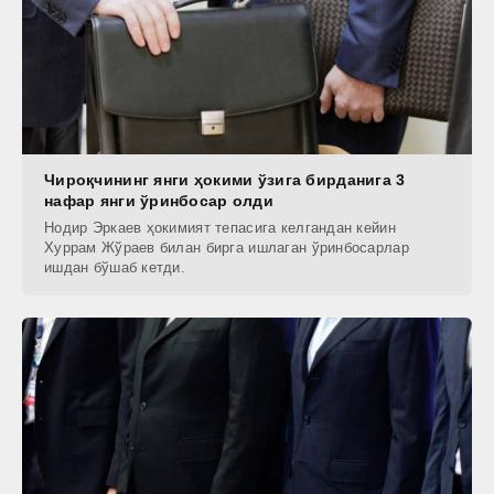
Чироқчининг янги ҳокими ўзига бирданига 3
нафар янги ўринбосар олди
Нодир Эркаев ҳокимият тепасига келгандан кейин
Хуррам Жўраев билан бирга ишлаган ўринбосарлар
ишдан бўшаб кетди.