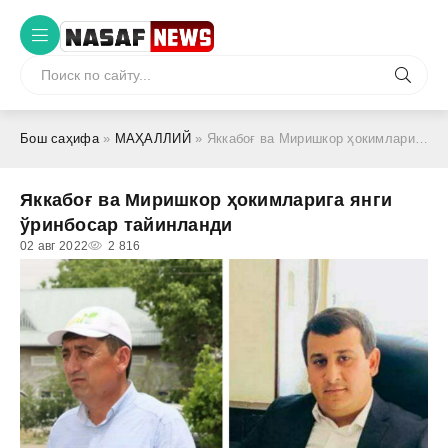
Бош саҳифа
»
МАҲАЛЛИЙ
» Яккабоғ ва Миришкор ҳокимларига янги ўринбосар тайинланди
Яккабоғ ва Миришкор ҳокимларига янги
ўринбосар тайинланди
02 авг 2022
2 816