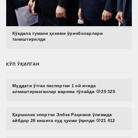
Кўкдала тумани ҳокими ўринбосарлари
таништирилди
КЎП ЎҚИЛГАН
Муддати ўтган паспортни 1 ой ичида
алмаштирмаганлар жарима тўлайди
25 325
Қаршилик спортчи Элбек Раҳимов ўлимида
айбдор 26 кишига суд ҳукми ўқилди
21 412