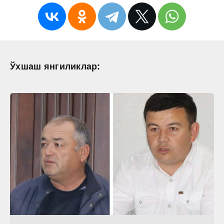
Ўхшаш янгиликлар: