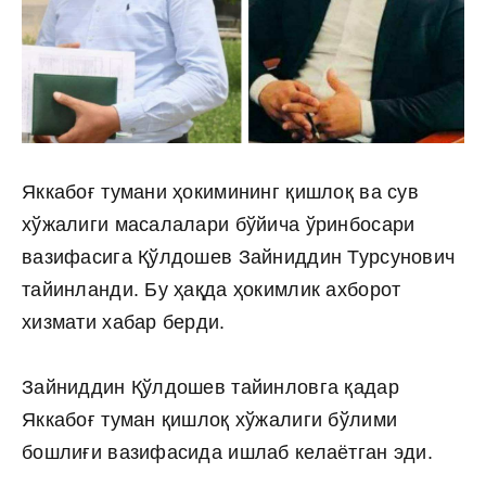
Яккабоғ тумани ҳокимининг қишлоқ ва сув
хўжалиги масалалари бўйича ўринбосари
вазифасига Қўлдошев Зайниддин Турсунович
тайинланди. Бу ҳақда ҳокимлик ахборот
хизмати хабар берди.
Зайниддин Қўлдошев тайинловга қадар
Яккабоғ туман қишлоқ хўжалиги бўлими
бошлиғи вазифасида ишлаб келаётган эди.