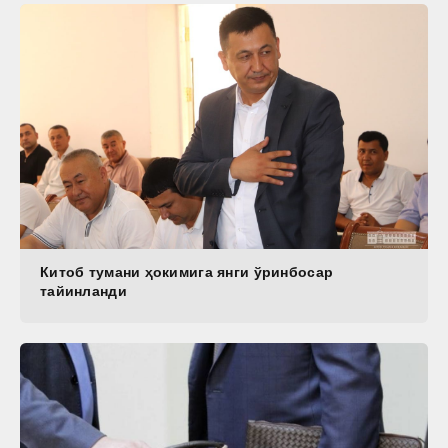
Китоб тумани ҳокимига янги ўринбосар
тайинланди