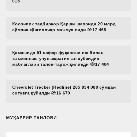
615
Косонлик тадбиркор Қарши шаҳрида 20 млрд
сўмлик кўнгилочар мажмуа очди
17 468
Қамашида 51 нафар фуқарони иш билан
таъминлаш учун ажратилган субсидия
маблағлари талон-тарож қилинди
17 404
Chevrolet Trecker (Redline) 285 834 080 сўмдан
сотувга қўйилди
16 679
МУҲАРРИР ТАНЛОВИ