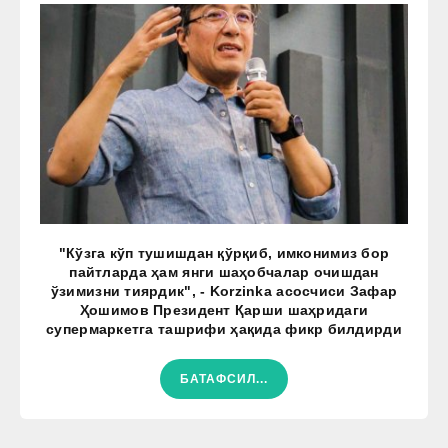
"Кўзга кўп тушишдан қўрқиб, имконимиз бор
пайтларда ҳам янги шаҳобчалар очишдан
ўзимизни тиярдик", - Korzinka асосчиси Зафар
Ҳошимов Президент Қарши шаҳридаги
супермаркетга ташрифи ҳақида фикр билдирди
БАТАФСИЛ...