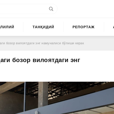
ҲЛИЛИЙ
ТАНҚИДИЙ
РЕПОРТАЖ
ги бозор вилоятдаги энг намуналиси бўлиши керак
ги бозор вилоятдаги энг