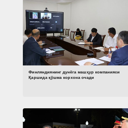
Финляндиянинг дунёга машҳур компанияси
Қаршида қўшма корхона очади