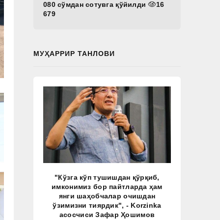
080 сўмдан сотувга қўйилди
16
679
МУҲАРРИР ТАНЛОВИ
"Кўзга кўп тушишдан қўрқиб,
имконимиз бор пайтларда ҳам
янги шаҳобчалар очишдан
ўзимизни тиярдик", - Korzinka
асосчиси Зафар Ҳошимов