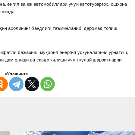
на, енгил ва юк автомобиллари учун автотураргоҳ, ошхона
илмоқда.
яқин аҳолининг бандлиги таъминланиб, даромад топиш
ифатли бажариш, муқобил энергия ускуналарини ўрнатиш,
ли дам олиши ва савдо қилиши учун қулай шароитларни
«Улашинг»