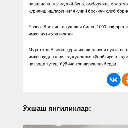
павилиони, маъмурий бино, омборхона, ҳожатхо
қурилиш ишларининг якуний босқичи олиб бор
Бозор тўлиқ ишга тушиши билан 1000 нафарга 
имконияти яратилади.
Муротжон Азимов қурилиш ишларини пухта ва с
имкон қадар яшил ҳудудларни кўпайтириш, аҳо
назарда тутиш бўйича топшириқлар берди.
Ўхшаш янгиликлар: