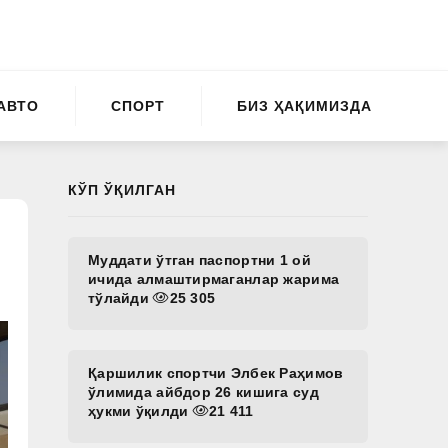
АВТО
СПОРТ
БИЗ ҲАҚИМИЗДА
КЎП ЎҚИЛГАН
Муддати ўтган паспортни 1 ой
ичида алмаштирмаганлар жарима
тўлайди
25 305
Қаршилик спортчи Элбек Раҳимов
ўлимида айбдор 26 кишига суд
ҳукми ўқилди
21 411