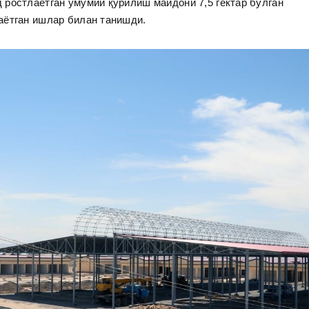
ростлаётган умумий қурилиш майдони 7,5 гектар бўлган
лаётган ишлар билан танишди.