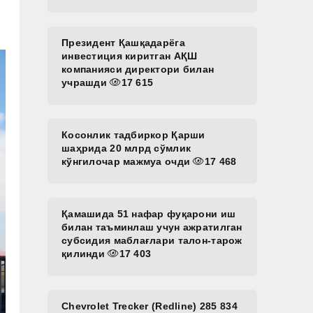
Президент Қашқадарёга
инвестиция киритган АҚШ
компанияси директори билан
учрашди
17 615
Косонлик тадбиркор Қарши
шаҳрида 20 млрд сўмлик
кўнгилочар мажмуа очди
17 468
Қамашида 51 нафар фуқарони иш
билан таъминлаш учун ажратилган
субсидия маблағлари талон-тарож
қилинди
17 403
Chevrolet Trecker (Redline) 285 834