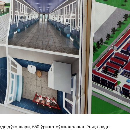
вдо дўконлари, 650 ўринга мўлжалланган ёпиқ савдо