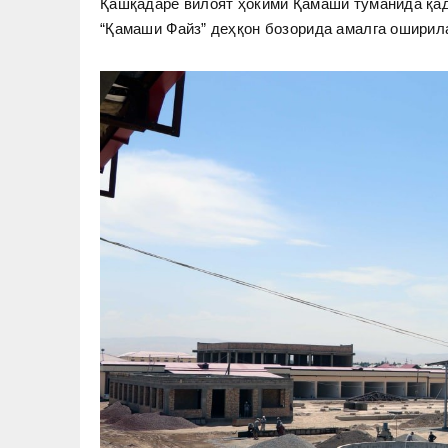
Қашқадарё вилоят ҳокими Қамаши туманида қад 
“Қамаши Файз” деҳқон бозорида амалга ошири