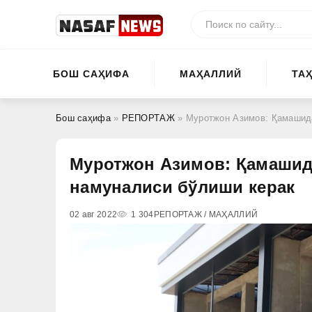
БОШ САҲИФА
МАҲАЛЛИЙ
ТА
Бош саҳифа
»
РЕПОРТАЖ
» Муротжон Азимов: Қамашида
Муротжон Азимов: Қамашида
намуналиси бўлиши керак
02 авг 2022
1 304
РЕПОРТАЖ / МАҲАЛЛИЙ