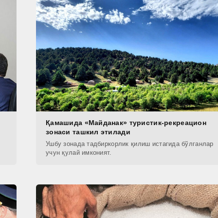
Қамашида «Майданак» туристик-рекреацион
зонаси ташкил этилади
Ушбу зонада тадбиркорлик қилиш истагида бўлганлар
учун қулай имконият.