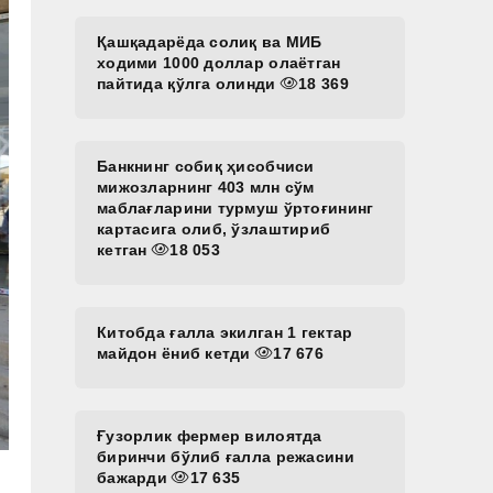
Қашқадарёда солиқ ва МИБ
ходими 1000 доллар олаётган
пайтида қўлга олинди
18 369
Банкнинг собиқ ҳисобчиси
мижозларнинг 403 млн сўм
маблағларини турмуш ўртоғининг
картасига олиб, ўзлаштириб
кетган
18 053
Китобда ғалла экилган 1 гектар
майдон ёниб кетди
17 676
Ғузорлик фермер вилоятда
биринчи бўлиб ғалла режасини
бажарди
17 635