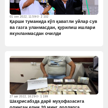
01 сен 2022, 11:59
2 102
Қарши туманида кўп қаватли уйлар сув
ва газга уланмасдан, қурилиш ишлари
якунланмасдан очилди
27 авг 2022, 16:29
1 199
Шаҳрисабзда дарё муҳофазасига
олинган ерни 20 минг долларга