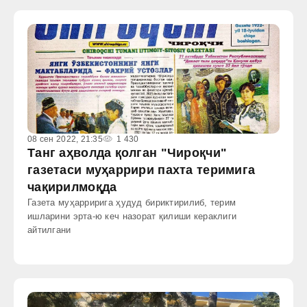
08 сен 2022, 21:35
1 430
Танг аҳволда қолган "Чироқчи"
газетаси муҳаррири пахта теримига
чақирилмоқда
Газета муҳарририга ҳудуд бириктирилиб, терим
ишларини эрта-ю кеч назорат қилиши кераклиги
айтилгани