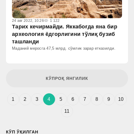
24 авг 2022, 10:26
1 122
Тарих кечирмайди. Яккабоғда яна бир
археология ёдгорлигини тўлиқ бузиб
ташланди
Маданий меросга 47,5 млрд. сўмлик зарар етказилди.
КЎПРОҚ ЯНГИЛИК
1
2
3
4
5
6
7
8
9
10
11
КЎП ЎҚИЛГАН