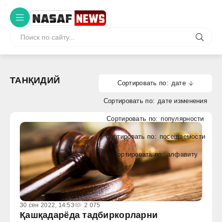
ТАНҚИДИЙ
дате
дате изменения
популярности
посещаемости
алфавиту
30 сен 2022, 14:53
2 075
Қашқадарёда тадбиркорларни