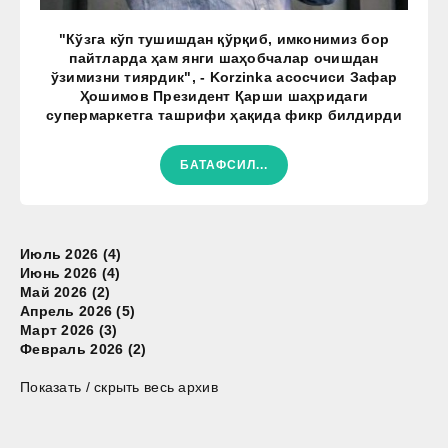
"Кўзга кўп тушишдан қўрқиб, имконимиз бор
пайтларда ҳам янги шаҳобчалар очишдан
ўзимизни тиярдик", - Korzinka асосчиси Зафар
Ҳошимов Президент Қарши шаҳридаги
супермаркетга ташрифи ҳақида фикр билдирди
БАТАФСИЛ...
Июль 2026 (4)
Июнь 2026 (4)
Май 2026 (2)
Апрель 2026 (5)
Март 2026 (3)
Февраль 2026 (2)
Показать / скрыть весь архив