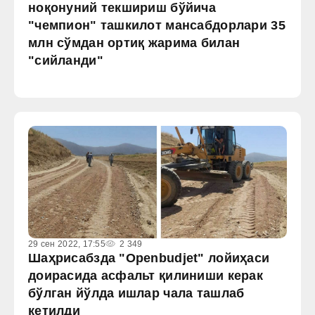
ноқонуний текшириш бўйича
"чемпион" ташкилот мансабдорлари 35
млн сўмдан ортиқ жарима билан
"сийланди"
29 сен 2022, 17:55
2 349
Шаҳрисабзда "Openbudjet" лойиҳаси
доирасида асфальт қилиниши керак
бўлган йўлда ишлар чала ташлаб
кетилди