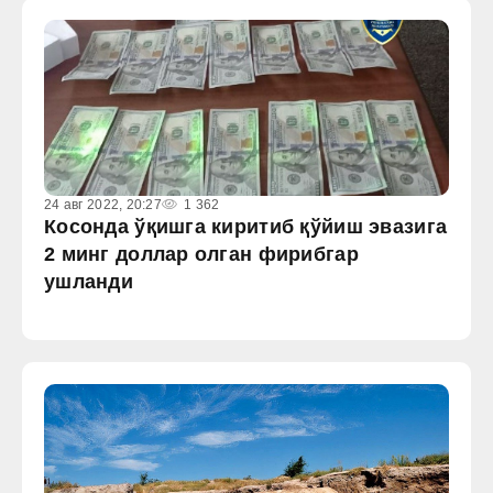
24 авг 2022, 20:27
1 362
Косонда ўқишга киритиб қўйиш эвазига
2 минг доллар олган фирибгар
ушланди