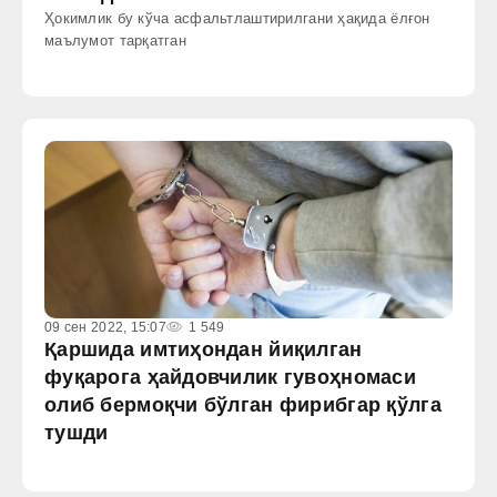
Ҳокимлик бу кўча асфальтлаштирилгани ҳақида ёлғон
маълумот тарқатган
09 сен 2022, 15:07
1 549
Қаршида имтиҳондан йиқилган
фуқарога ҳайдовчилик гувоҳномаси
олиб бермоқчи бўлган фирибгар қўлга
тушди