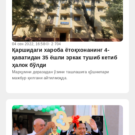
04 сен 2022, 16:58
2 704
Қаршидаги хароба ётоқхонанинг 4-
қаватидан 35 ёшли эркак тушиб кетиб
ҳалок бўлди
Марҳумни деразадан ўзини ташлашига қўшнилари
мажбур қилгани айтилмоқда.