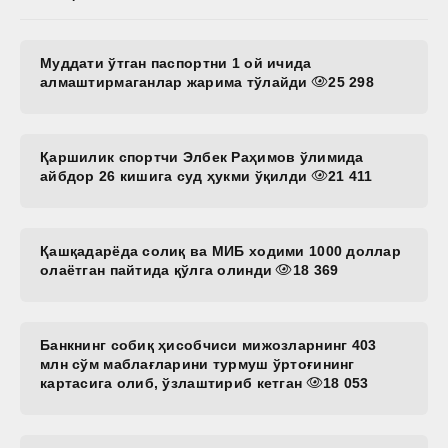
Муддати ўтган паспортни 1 ой ичида
алмаштирмаганлар жарима тўлайди
25 298
Қаршилик спортчи Элбек Раҳимов ўлимида
айбдор 26 кишига суд ҳукми ўқилди
21 411
Қашқадарёда солиқ ва МИБ ходими 1000 доллар
олаётган пайтида қўлга олинди
18 369
Банкнинг собиқ ҳисобчиси мижозларнинг 403
млн сўм маблағларини турмуш ўртоғининг
картасига олиб, ўзлаштириб кетган
18 053