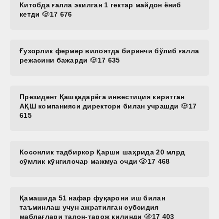
Китобда ғалла экилган 1 гектар майдон ёниб
кетди
17 676
Ғузорлик фермер вилоятда биринчи бўлиб ғалла
режасини бажарди
17 635
Президент Қашқадарёга инвестиция киритган
АҚШ компанияси директори билан учрашди
17
615
Косонлик тадбиркор Қарши шаҳрида 20 млрд
сўмлик кўнгилочар мажмуа очди
17 468
Қамашида 51 нафар фуқарони иш билан
таъминлаш учун ажратилган субсидия
маблағлари талон-тарож қилинди
17 403