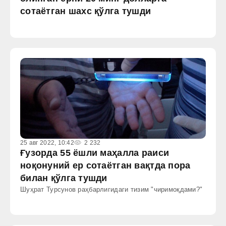
сотаётган шахс қўлга тушди
25 авг 2022, 10:42
2 232
Ғузорда 55 ёшли маҳалла раиси
ноқонуний ер сотаётган вақтда пора
билан қўлга тушди
Шуҳрат Турсунов раҳбарлигидаги тизим "чиримоқдами?"