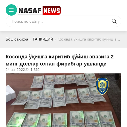
Бош саҳифа
»
ТАНҚИДИЙ
» Косонда ўқишга киритиб қўйиш эвазига 2 минг доллар олган фирибгар ушланди
Косонда ўқишга киритиб қўйиш эвазига 2
минг доллар олган фирибгар ушланди
24 авг 2022
1 362