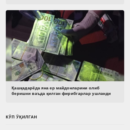
Қашқадарёда яна ер майдонларини олиб
беришни ваъда қилган фирибгарлар ушланди
КЎП ЎҚИЛГАН