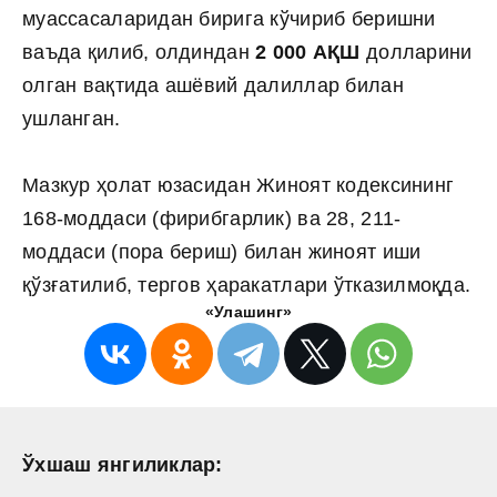
муассасаларидан бирига кўчириб беришни
ваъда қилиб, олдиндан
2 000 АҚШ
долларини
олган вақтида ашёвий далиллар билан
ушланган.
Мазкур ҳолат юзасидан Жиноят кодексининг
168-моддаси (фирибгарлик) ва 28, 211-
моддаси (пора бериш) билан жиноят иши
қўзғатилиб, тергов ҳаракатлари ўтказилмоқда.
«Улашинг»
Ўхшаш янгиликлар: