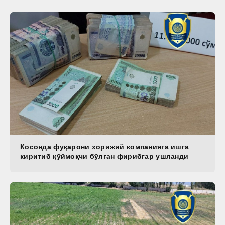
Косонда фуқарони хорижий компанияга ишга
киритиб қўймоқчи бўлган фирибгар ушланди