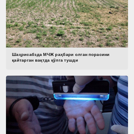
Шаҳрисабзда МЧЖ раҳбари олган порасини
қайтарган вақтда қўлга тушди