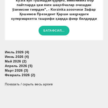
"Кўзга кўп тушишдан қўрқиб, имконимиз бор
пайтларда ҳам янги шаҳобчалар очишдан
ўзимизни тиярдик", - Korzinka асосчиси Зафар
Ҳошимов Президент Қарши шаҳридаги
супермаркетга ташрифи ҳақида фикр билдирди
БАТАФСИЛ...
Июль 2026 (4)
Июнь 2026 (4)
Май 2026 (2)
Апрель 2026 (5)
Март 2026 (3)
Февраль 2026 (2)
Показать / скрыть весь архив