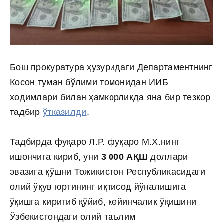
Бош прокуратура ҳузуридаги Департаментнинг
Косон туман бўлими томонидан ИИБ
ходимлари билан ҳамкорликда яна бир тезкор
тадбир
ўтказилди
.
Тадбирда фуқаро Л.Р. фуқаро М.Х.нинг
ишончига кириб, уни
3 000 АҚШ
доллари
эвазига қўшни Тожикистон Республикасидаги
олий ўқув юртининг иқтисод йўналишига
ўқишга киритиб қўйиб, кейинчалик ўқишини
Ўзбекистондаги олий таълим