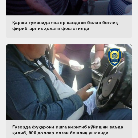
Қарши туманида яна ер савдоси билан боғлиқ
фирибгарлик ҳолати фош этилди
Ғузорда фуқарони ишга киритиб қўйишни ваъда
қилиб, 900 доллар олган бошлиқ ушланди