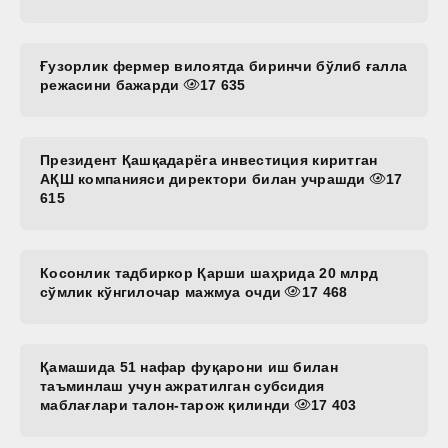
Ғузорлик фермер вилоятда биринчи бўлиб ғалла
режасини бажарди
17 635
Президент Қашқадарёга инвестиция киритган
АҚШ компанияси директори билан учрашди
17
615
Косонлик тадбиркор Қарши шаҳрида 20 млрд
сўмлик кўнгилочар мажмуа очди
17 468
Қамашида 51 нафар фуқарони иш билан
таъминлаш учун ажратилган субсидия
маблағлари талон-тарож қилинди
17 403