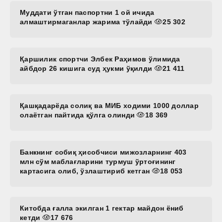
Муддати ўтган паспортни 1 ой ичида
алмаштирмаганлар жарима тўлайди
25 302
Қаршилик спортчи Элбек Раҳимов ўлимида
айбдор 26 кишига суд ҳукми ўқилди
21 411
Қашқадарёда солиқ ва МИБ ходими 1000 доллар
олаётган пайтида қўлга олинди
18 369
Банкнинг собиқ ҳисобчиси мижозларнинг 403
млн сўм маблағларини турмуш ўртоғининг
картасига олиб, ўзлаштириб кетган
18 053
Китобда ғалла экилган 1 гектар майдон ёниб
кетди
17 676