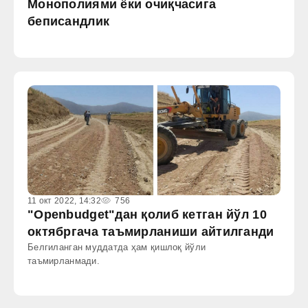
Монополиями ёки очиқчасига
беписандлик
11 окт 2022, 14:32
756
"Openbudget"дан қолиб кетган йўл 10
октябргача таъмирланиши айтилганди
Белгиланган муддатда ҳам қишлоқ йўли
таъмирланмади.