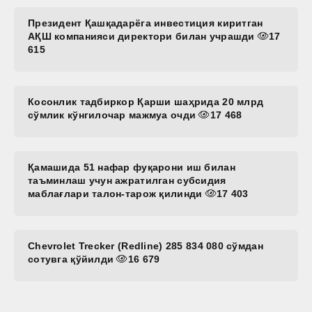
Президент Қашқадарёга инвестиция киритган
АҚШ компанияси директори билан учрашди
17
615
Косонлик тадбиркор Қарши шаҳрида 20 млрд
сўмлик кўнгилочар мажмуа очди
17 468
Қамашида 51 нафар фуқарони иш билан
таъминлаш учун ажратилган субсидия
маблағлари талон-тарож қилинди
17 403
Chevrolet Trecker (Redline) 285 834 080 сўмдан
сотувга қўйилди
16 679