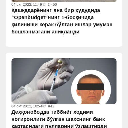
04 окт 2022, 11:49
1 450
Қашқадарёнинг яна бир ҳудудида
"Openbudget"нинг 1-босқичида
қилиниши керак бўлган ишлар умуман
бошланмагани аниқланди
04 окт 2022, 10:54
842
Деҳқонободда тиббиёт ходими
ногиронлиги бўлган шахснинг банк
картасидаги пулларини ўзлаштирди