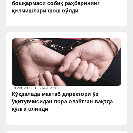
бошқармаси собиқ раҳбарининг
қилмишлари фош бўлди
19 окт 2022, 13:26
2 282
Кўкдалада мактаб директори ўз
ўқитувчисидан пора олаётган вақтда
қўлга олинди