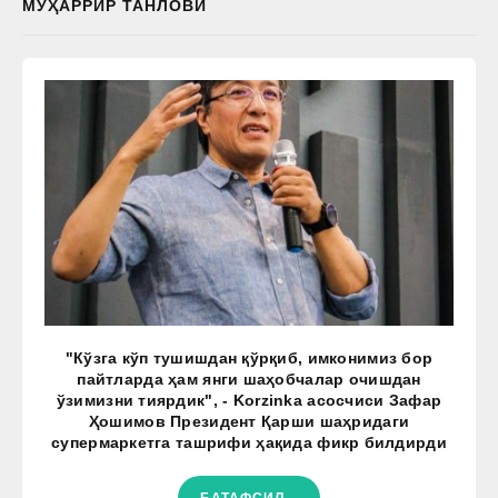
МУҲАРРИР ТАНЛОВИ
"Кўзга кўп тушишдан қўрқиб, имконимиз бор
пайтларда ҳам янги шаҳобчалар очишдан
ўзимизни тиярдик", - Korzinka асосчиси Зафар
Ҳошимов Президент Қарши шаҳридаги
супермаркетга ташрифи ҳақида фикр билдирди
БАТАФСИЛ...