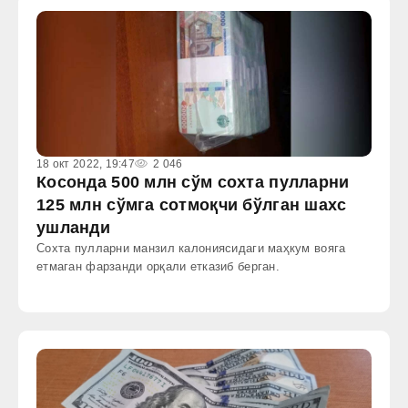
18 окт 2022, 19:47
2 046
Косонда 500 млн сўм сохта пулларни
125 млн сўмга сотмоқчи бўлган шахс
ушланди
Сохта пулларни манзил калониясидаги маҳкум вояга
етмаган фарзанди орқали етказиб берган.