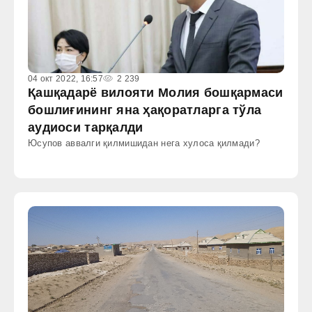
04 окт 2022, 16:57
2 239
Қашқадарё вилояти Молия бошқармаси
бошлиғининг яна ҳақоратларга тўла
аудиоси тарқалди
Юсупов аввалги қилмишидан нега хулоса қилмади?