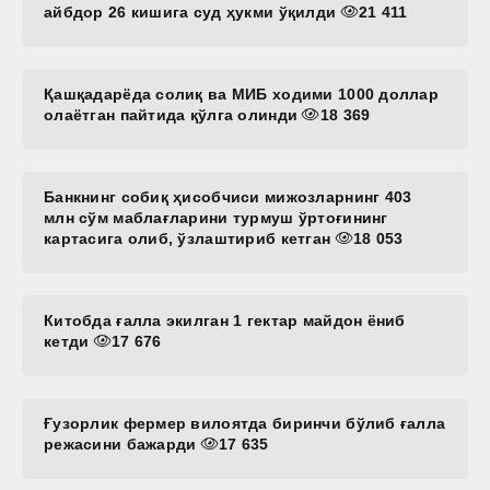
айбдор 26 кишига суд ҳукми ўқилди
21 411
Қашқадарёда солиқ ва МИБ ходими 1000 доллар
олаётган пайтида қўлга олинди
18 369
Банкнинг собиқ ҳисобчиси мижозларнинг 403
млн сўм маблағларини турмуш ўртоғининг
картасига олиб, ўзлаштириб кетган
18 053
Китобда ғалла экилган 1 гектар майдон ёниб
кетди
17 676
Ғузорлик фермер вилоятда биринчи бўлиб ғалла
режасини бажарди
17 635