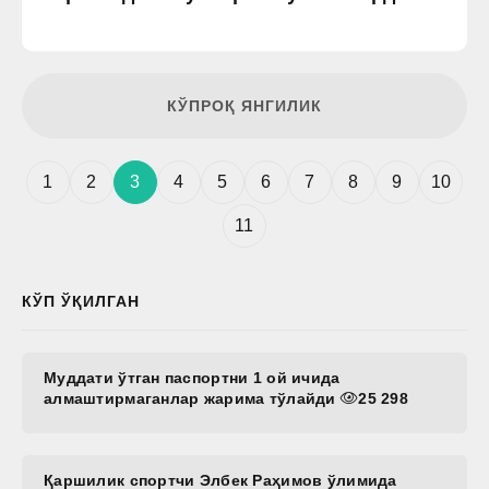
КЎПРОҚ ЯНГИЛИК
1
2
3
4
5
6
7
8
9
10
11
КЎП ЎҚИЛГАН
Муддати ўтган паспортни 1 ой ичида
алмаштирмаганлар жарима тўлайди
25 298
Қаршилик спортчи Элбек Раҳимов ўлимида