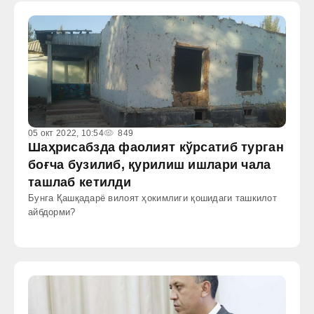
05 окт 2022, 10:54
849
Шаҳрисабзда фаолият кўрсатиб турган
боғча бузилиб, қурилиш ишлари чала
ташлаб кетилди
Бунга Қашқадарё вилоят ҳокимлиги қошидаги ташкилот
айбдорми?