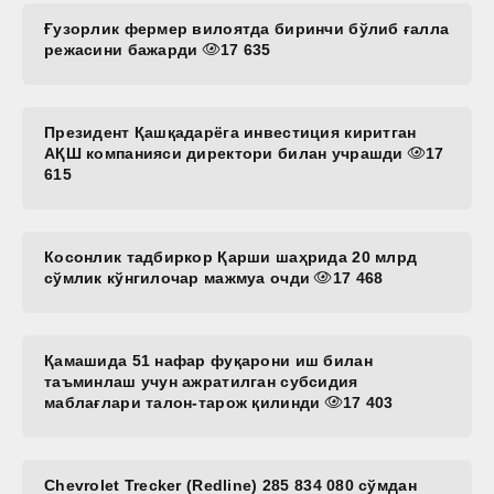
Ғузорлик фермер вилоятда биринчи бўлиб ғалла
режасини бажарди
17 635
Президент Қашқадарёга инвестиция киритган
АҚШ компанияси директори билан учрашди
17
615
Косонлик тадбиркор Қарши шаҳрида 20 млрд
сўмлик кўнгилочар мажмуа очди
17 468
Қамашида 51 нафар фуқарони иш билан
таъминлаш учун ажратилган субсидия
маблағлари талон-тарож қилинди
17 403
Chevrolet Trecker (Redline) 285 834 080 сўмдан