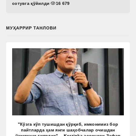
сотувга қўйилди
16 679
МУҲАРРИР ТАНЛОВИ
"Кўзга кўп тушишдан қўрқиб, имконимиз бор
пайтларда ҳам янги шаҳобчалар очишдан
ўзимизни тиярдик", - Korzinka асосчиси Зафар