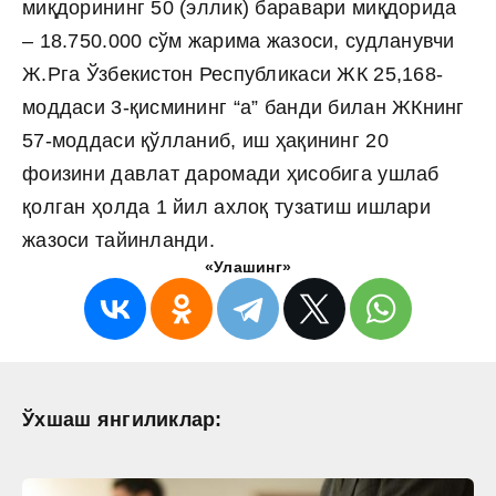
миқдорининг 50 (эллик) баравари миқдорида
– 18.750.000 сўм жарима жазоси, судланувчи
Ж.Рга Ўзбекистон Республикаси ЖК 25,168-
моддаси 3-қисмининг “а” банди билан ЖКнинг
57-моддаси қўлланиб, иш ҳақининг 20
фоизини давлат даромади ҳисобига ушлаб
қолган ҳолда 1 йил ахлоқ тузатиш ишлари
жазоси тайинланди.
«Улашинг»
Ўхшаш янгиликлар: