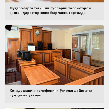
Фуқароларга тегишли пулларни талон-торож
қилган директор жавобгарликка тортилди
Хонадошининг телефонини ўғирлаган йигитга
суд ҳукми ўқилди