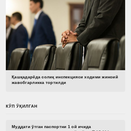
Қашқадарёда солиқ инспекцияси ходими жиноий
жавобгарликка тортилди
КЎП ЎҚИЛГАН
Муддати ўтган паспортни 1 ой ичида