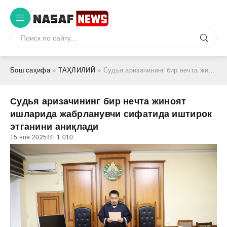
Бош саҳифа
»
ТАҲЛИЛИЙ
» Судья аризачининг бир нечта жиноят ишларида жабрланувчи сифатида иштирок этганини аниқлади
Судья аризачининг бир нечта жиноят
ишларида жабрланувчи сифатида иштирок
этганини аниқлади
15 ноя 2025
1 010