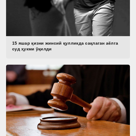
15 яшар қизни жинсий қулликда сақлаган аёлга
суд ҳукми ўқилди