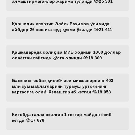
алмаштирмаганлар жарима тўлайди
25 301
Қаршилик спортчи Элбек Раҳимов ўлимида
айбдор 26 кишига суд ҳукми ўқилди
21 411
Қашқадарёда солиқ ва МИБ ходими 1000 доллар
олаётган пайтида қўлга олинди
18 369
Банкнинг собиқ ҳисобчиси мижозларнинг 403
млн сўм маблағларини турмуш ўртоғининг
картасига олиб, ўзлаштириб кетган
18 053
Китобда ғалла экилган 1 гектар майдон ёниб
кетди
17 676