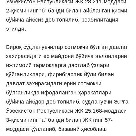
Ўзбекистон Республикаси ЖК 28,211-моддаси
2-қисмининг “б” банди билан айбланган қисми
бўйича айбсиз деб топилиб, реабилитация
этилди.
Бироқ судланувчилар сотмоқчи бўлган давлат
захирасидаги ер майдони бўйича эълонларни
ижтимоий тармоқларга дастлаб ўзлари
қўйганликлари, фирибгарлик йўли билан
давлат захирасидаги ерни сотмоқчи
бўлганликда ифодаланган ҳаракатлари
бўйича айбдор деб топилиб, судланувчи Э.Рга
Ўзбекистон Республикаси ЖК 25,168-моддаси
3-қисмининг “а” банди билан ЖКнинг 57-
моддаси қўлланиб, базавий ҳисоблаш