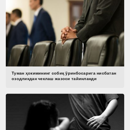
Туман ҳокимининг собиқ ўринбосарига нисбатан
озодликдан чеклаш жазоси тайинланди