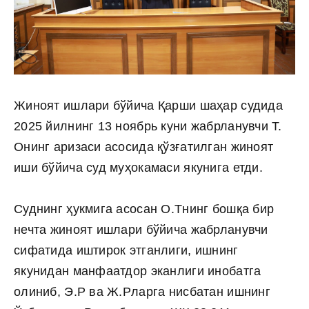
Жиноят ишлари бўйича Қарши шаҳар судида
2025 йилнинг 13 ноябрь куни жабрланувчи Т.
Онинг аризаси асосида қўзғатилган жиноят
иши бўйича суд муҳокамаси якунига етди.
Суднинг ҳукмига асосан О.Тнинг бошқа бир
нечта жиноят ишлари бўйича жабрланувчи
сифатида иштирок этганлиги, ишнинг
якунидан манфаатдор эканлиги инобатга
олиниб, Э.Р ва Ж.Рларга нисбатан ишнинг