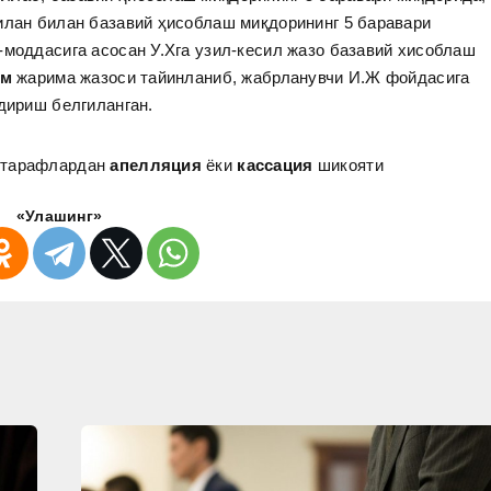
илан билан базавий ҳисоблаш миқдорининг 5 баравари
моддасига асосан У.Хга узил-кесил жазо базавий хисоблаш
ўм
жарима жазоси тайинланиб, жабрланувчи И.Ж фойдасига
дириш белгиланган.
н тарафлардан
апелляция
ёки
кассация
шикояти
«Улашинг»