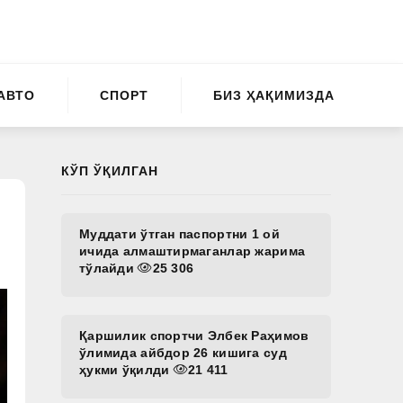
АВТО
СПОРТ
БИЗ ҲАҚИМИЗДА
КЎП ЎҚИЛГАН
Муддати ўтган паспортни 1 ой
ичида алмаштирмаганлар жарима
тўлайди
25 306
Қаршилик спортчи Элбек Раҳимов
ўлимида айбдор 26 кишига суд
ҳукми ўқилди
21 411