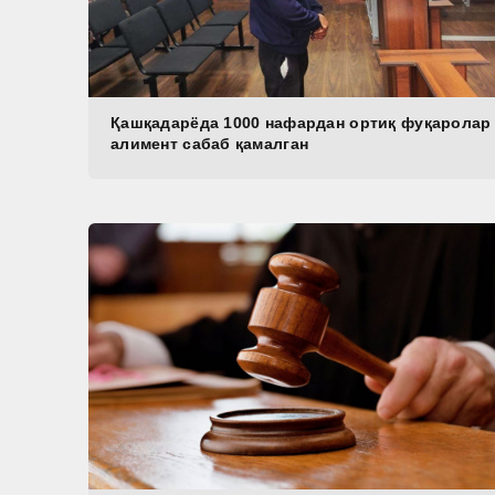
Қашқадарёда 1000 нафардан ортиқ фуқаролар
алимент сабаб қамалган