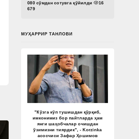
080 сўмдан сотувга қўйилди
16
679
МУҲАРРИР ТАНЛОВИ
"Кўзга кўп тушишдан қўрқиб,
имконимиз бор пайтларда ҳам
янги шаҳобчалар очишдан
ўзимизни тиярдик", - Korzinka
асосчиси Зафар Ҳошимов