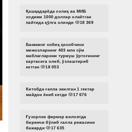
Қашқадарёда солиқ ва МИБ
ходими 1000 доллар олаётган
пайтида қўлга олинди
18 369
Банкнинг собиқ ҳисобчиси
мижозларнинг 403 млн сўм
маблағларини турмуш ўртоғининг
картасига олиб, ўзлаштириб
кетган
18 053
Китобда ғалла экилган 1 гектар
майдон ёниб кетди
17 676
Ғузорлик фермер вилоятда
биринчи бўлиб ғалла режасини
бажарди
17 635