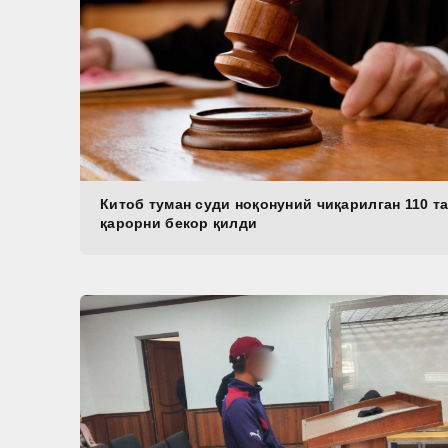
Китоб туман суди ноқонуний чиқарилган 110 т
қарорни бекор қилди