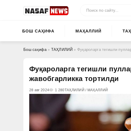
БОШ САҲИФА
МАҲАЛЛИЙ
ТА
Бош саҳифа
»
ТАҲЛИЛИЙ
» Фуқароларга тегишли пуллар
Фуқароларга тегишли пулла
жавобгарликка тортилди
28 авг 2024
1 280
ТАҲЛИЛИЙ / МАҲАЛЛИЙ