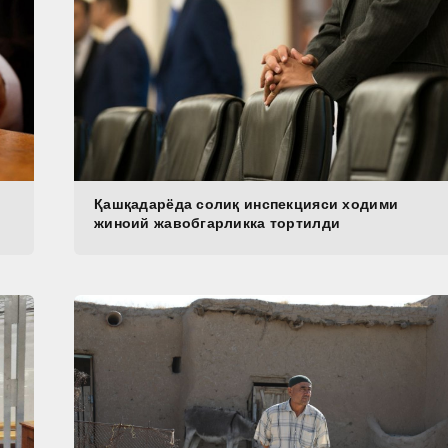
а
Қашқадарёда солиқ инспекцияси ходими
жиноий жавобгарликка тортилди