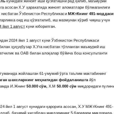
ель
кунидаги жиноят иши қўзғатишни рад қилиб, маъмурий
ига асосан Х.У ҳаракатида жиноят аломатлари бўлмаганлиги
а нисбатан Ўзбекистон Республикаси
МЖтКнинг 491-моддаси
арликка оид иш қўзғатилиб, иш мазмунан кўриб чиқиш учун
4 йил 1 август
куни юборилган.
дан 2024 йил 1 август куни Ўзбекистон Республикаси
билан ҳуқуқбузар Х.Уга нисбатан тўпланган маъмурий иш
оатчилик ва ОАВ билан алоқалар бўйича бош консультанти
 туманида жойлашган 61-умумий ўрта таълим мактабининг
маган шахсларнинг меҳнатидан фойдаланишга
йўл
 ҳамда И.Жнинг
50.000 сўм,
Х.М
50.000 сўм
миқдоридаги пулин
4 йил 1 август кунидаги қарорига асосан, Х.У МЖтКнинг 491-
ллаб, базавий ҳисоблаш миқдорининг 5 баравари миқдорида,