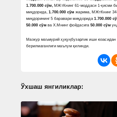
1.700.000 сўм,
МЖтКнинг 61-моддаси 1-қисми б
миқдорида,
1.700.000 сўм
жарима, МЖтКнинг 34-
миқдорининг 5 баравари миқдорида
1.700.000 с
50.000 сўм
ва Х.Мнинг фойдасига
50.000 сўм
ун
Мазкур маъмурий ҳуқуқбузарлик иши юзасида
берилмаганлиги маълум қилинди.
Ўхшаш янгиликлар: