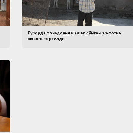
Ғузорда хонадонида эшак сўйган эр-хотин
жазога тортилди