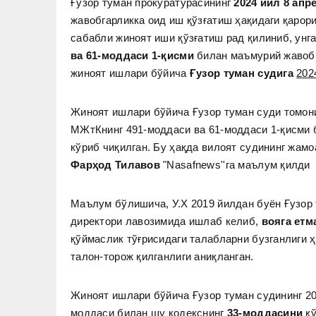
Ғузор туман прокуратурасининг
2024 йил 8 апр
жавобгарликка оид иш қўзғатиш ҳақидаги қарор
сабабли жиноят иши қўзғатиш рад қилиниб, унг
ва 61-моддаси 1-қисми
билан маъмурий жавобг
жиноят ишлари бўйича
Ғузор туман судига
202
Жиноят ишлари бўйича Ғузор туман суди томони
МЖтКнинг 491-моддаси ва 61-моддаси 1-қисми 
кўриб чиқилган. Бу ҳақда вилоят судининг жам
Фарҳод Тилавов
"Nasafnews''га маълум қилди
Маълум бўлишича, У.Х 2019 йилдан буён Ғузор
директори лавозимида ишлаб келиб,
вояга ет
қўймаслик тўғрисидаги талабларни бузганлиги
талон-торож қилганлиги аниқланган.
Жиноят ишлари бўйича Ғузор туман судининг 202
моддаси билан шу кодекснинг
33-моддасини
қў