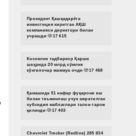
Президент Қашқадарёга
инвестиция киритган АҚШ
компанияси директори билан
учрашди
17 615
Косонлик тадбиркор Қарши
шаҳрида 20 млрд сўмлик
кўнгилочар мажмуа очди
17 468
Қамашида 51 нафар фуқарони иш
билан таъминлаш учун ажратилган
и
субсидия маблағлари талон-тарож
қилинди
17 403
Chevrolet Trecker (Redline) 285 834