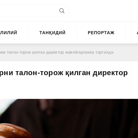
ҲЛИЛИЙ
ТАНҚИДИЙ
РЕПОРТАЖ
ни талон-торож қилган директор жавобгарликка тортилди
рни талон-торож қилган директор