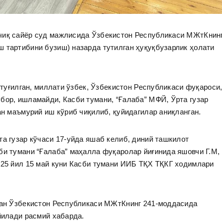
чиқ сайёр суд мажлисида Ўзбекистон Республикаси МЖтКнин
 тартибини бузиш) назарда тутилган ҳуқуқбузарлик ҳолати
а туғилган, миллати ўзбек, Ўзбекистон Республикаси фуқароси
бор, ишламайди, Касби тумани, “Ғалаба” МФЙ, Ўрта гузар
ан маъмурий иш кўриб чиқилиб, қуйидагилар аниқланган.
та гузар кўчаси 17-уйда яшаб келиб, диний ташкилот
би тумани “Ғалаба” маҳалла фуқаролар йиғинида яшовчи Г.М,
025 йил 15 май куни Касби тумани ИИБ ТҚХ ТҚКГ ходимлари
илан Ўзбекистон Республикаси МЖтКнинг 241-моддасида
ейилади расмий хабарда.