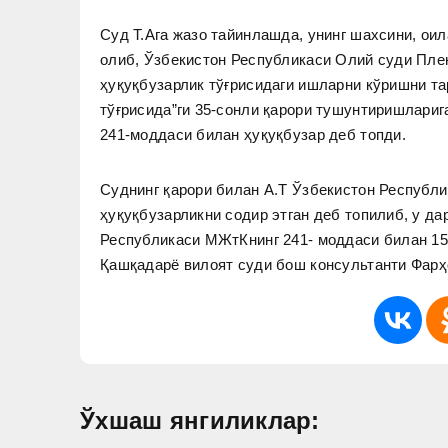
Суд Т.Ага жазо тайинлашда, унинг шахсини, ои
олиб, Ўзбекистон Республикаси Олий суди Пле
ҳуқуқбузарлик тўғрисидаги ишларни кўришни т
тўғрисида”ги 35-сонли қарори тушунтиришлариг
241-моддаси билан ҳуқуқбузар деб топди.
Суднинг қарори билан А.Т Ўзбекистон Республ
ҳуқуқбузарликни содир этган деб топилиб, у да
Республикаси МЖтКнинг 241- моддаси билан 15
Қашқадарё вилоят суди бош консультанти Фарҳ
Ўхшаш янгиликлар: