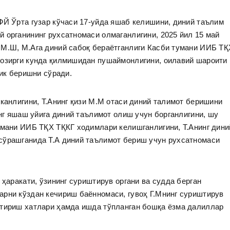
ФЙ Ўрта гузар кўчаси 17-уйда яшаб келишини, диний таълим
 органининг рухсатномаси олмаганлигини, 2025 йил 15 май
 М.Ш, М.Ага диний сабоқ бераётганлиги Касби тумани ИИБ ТҚ
ҳозирги кунда қилмишидан пушаймонлигини, оилавий шароити
лик беришни сўради.
эканлигини, Т.Анинг қизи М.М отаси диний талимот беришини
инг яшаш уйига диний таълимот олиш учун борганлигини, шу
умани ИИБ ТҚХ ТҚКГ ходимлари келишганлигини, Т.Анинг дини
сўрашганида Т.А диний таълимот бериш учун рухсатномаси
 ҳаракати, ўзининг суриштирув органи ва судда берган
арни кўздан кечириш баённомаси, гувоҳ Г.Мнинг суриштирув
нтириш хатлари ҳамда ишда тўпланган бошқа ёзма далиллар