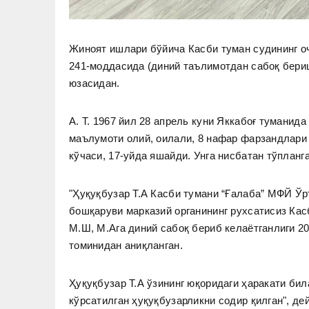
Жиноят ишлари бўйича Касби туман судининг о
241-моддасида (диний таълимотдан сабоқ бериш
юзасидан.
А. Т. 1967 йил 28 апрель куни Яккабоғ туманид
маълумоти олий, оилали, 8 нафар фарзандлари 
кўчаси, 17-уйда яшайди. Унга нисбатан тўпланг
"Ҳуқуқбузар Т.А Касби тумани “Ғалаба” МФЙ Ўр
бошқаруви марказий органининг рухсатисиз Кас
М.Ш, М.Ага диний сабоқ бериб келаётганлиги 2
томинидан аниқланган.
Ҳуқуқбузар Т.А ўзининг юқоридаги ҳаракати б
кўрсатилган ҳуқуқбузарликни содир қилган", д