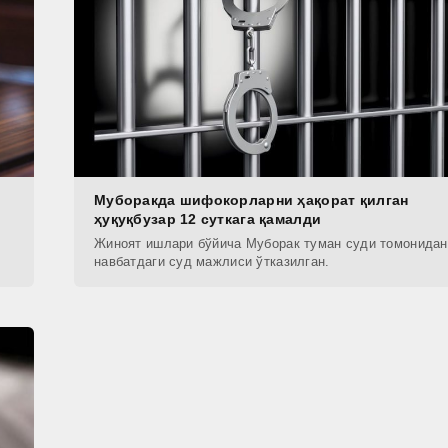
Муборакда шифокорларни ҳақорат қилган
ҳуқуқбузар 12 суткага қамалди
Жиноят ишлари бўйича Муборак туман суди томонидан
навбатдаги суд мажлиси ўтказилган.