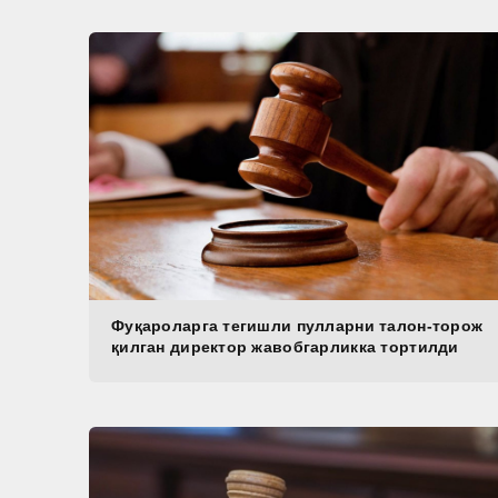
Фуқароларга тегишли пулларни талон-торож
қилган директор жавобгарликка тортилди