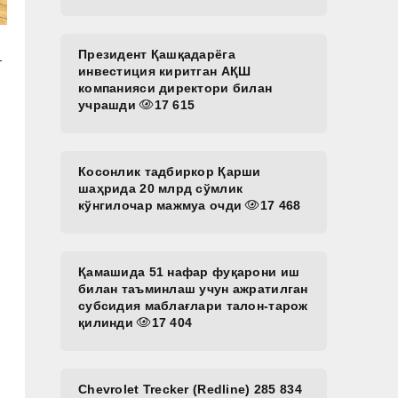
Президент Қашқадарёга
г
инвестиция киритган АҚШ
компанияси директори билан
учрашди
17 615
,
Косонлик тадбиркор Қарши
шаҳрида 20 млрд сўмлик
кўнгилочар мажмуа очди
17 468
Қамашида 51 нафар фуқарони иш
билан таъминлаш учун ажратилган
субсидия маблағлари талон-тарож
қилинди
17 404
Chevrolet Trecker (Redline) 285 834