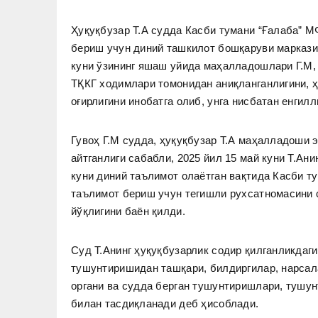
Ҳуқуқбузар Т.А судда Касби тумани “Ғалаба” М
бериш учун диний ташкилот бошқаруви марказий
куни ўзининг яшаш уйида маҳалладошлари Г.М,
ТҚКГ ходимлари томонидан аниқланганлигини, 
оғирлигини инобатга олиб, унга нисбатан енгил
Гувоҳ Г.М судда, ҳуқуқбузар Т.А маҳалладоши 
айтганлиги сабабли, 2025 йил 15 май куни Т.Ан
куни диний таълимот олаётган вақтида Касби т
таълимот бериш учун тегишли рухсатномасини 
йўқлигини баён қилди.
Суд Т.Анинг ҳуқуқбузарлик содир қилганликдаги
тушунтиришидан ташқари, билдиргилар, нарсал
органи ва судда берган тушунтиришлари, тушу
билан тасдиқланади деб ҳисоблади.