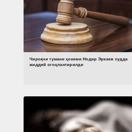
Чироқчи тумани ҳокими Нодир Эркаев судда
жиддий огоҳлантирилди