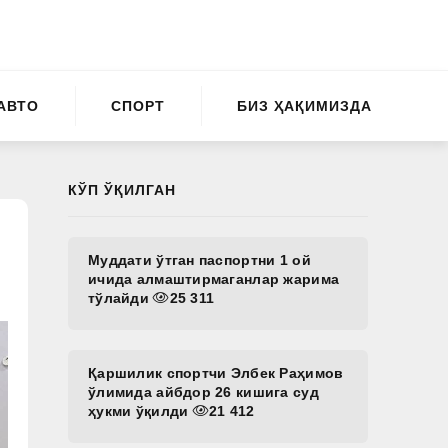
АВТО
СПОРТ
БИЗ ҲАҚИМИЗДА
КЎП ЎҚИЛГАН
Муддати ўтган паспортни 1 ой
ичида алмаштирмаганлар жарима
тўлайди
25 311
Қаршилик спортчи Элбек Раҳимов
ўлимида айбдор 26 кишига суд
ҳукми ўқилди
21 412