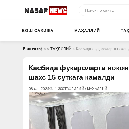
БОШ САҲИФА
МАҲАЛЛИЙ
ТА
Бош саҳифа
»
ТАҲЛИЛИЙ
» Касбида фуқароларга ноқону
Касбида фуқароларга ноқон
шахс 15 суткага қамалди
08 сен 2025
1 300
ТАҲЛИЛИЙ / МАҲАЛЛИЙ