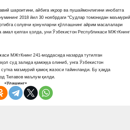
лавий шароитини, айбига иқрор ва пушаймонлигини инобатга
нумининг 2018 йил 30 ноябрдаги “Судлар томонидан маъмури
артибга солувчи қонунларни қўллашнинг айрим масалалари
а амал қилган ҳолда, уни Ўзбекистон Республикаси МЖтКнинг
икаси МЖтКнинг 241-моддасида назарда тутилган
рҳол суд залида қамоққа олиниб, унга Ўзбекистон
 сутка маъмурий қамоқ жазоси тайинланди. Бу ҳақда
од Тилавов маълум қилди.
«Улашинг»