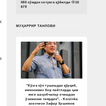
080 сўмдан сотувга қўйилди
16
679
Х
МУҲАРРИР ТАНЛОВИ
й
"Кўзга кўп тушишдан қўрқиб,
имконимиз бор пайтларда ҳам
янги шаҳобчалар очишдан
ўзимизни тиярдик", - Korzinka
асосчиси Зафар Ҳошимов