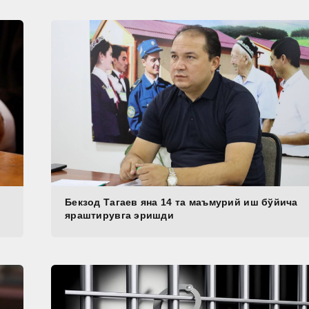
Бекзод Тагаев яна 14 та маъмурий иш бўйича
яраштирувга эришди