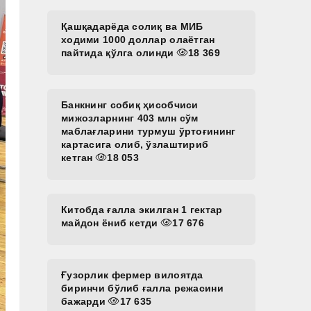
Қашқадарёда солиқ ва МИБ
ходими 1000 доллар олаётган
пайтида қўлга олинди
18 369
Банкнинг собиқ ҳисобчиси
мижозларнинг 403 млн сўм
маблағларини турмуш ўртоғининг
картасига олиб, ўзлаштириб
кетган
18 053
Китобда ғалла экилган 1 гектар
майдон ёниб кетди
17 676
Ғузорлик фермер вилоятда
биринчи бўлиб ғалла режасини
бажарди
17 635