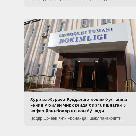
Хуррам Жўраев Кўкдалага ҳоким бўлгандан
кейин у билан Чироқчида бирга ишлаган 3
нафар ўринбосар ишдан бўшади
Нодир Эркаев янги «команда» шакллантиряпти.