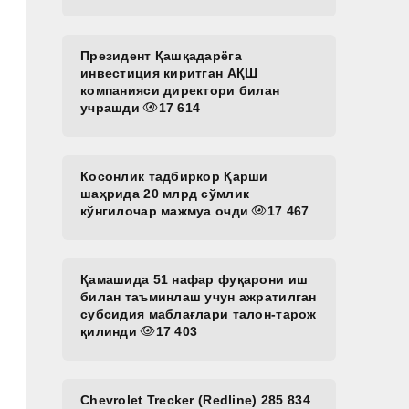
Президент Қашқадарёга
инвестиция киритган АҚШ
компанияси директори билан
учрашди
17 614
Косонлик тадбиркор Қарши
шаҳрида 20 млрд сўмлик
кўнгилочар мажмуа очди
17 467
Қамашида 51 нафар фуқарони иш
билан таъминлаш учун ажратилган
субсидия маблағлари талон-тарож
қилинди
17 403
Chevrolet Trecker (Redline) 285 834