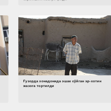
Ғузорда хонадонида эшак сўйган эр-хотин
жазога тортилди