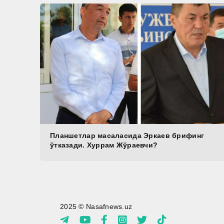
Планшетлар масаласида Эркаев брифинг
ўтказади. Хуррам Жўраевчи?
2025 © Nasafnews.uz