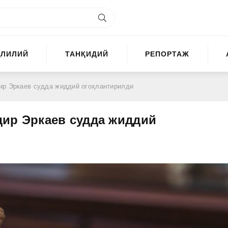
ҲЛИЛИЙ
ТАНҚИДИЙ
РЕПОРТАЖ
ир Эркаев судда жиддий огоҳлантирилди
дир Эркаев судда жиддий