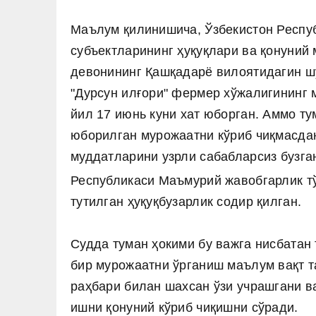
Маълум қилинишича, Ўзбекистон Респу
субъектларининг ҳуқуқлари ва қонуний
девонининг Қашқадарё вилоятидагин ш
"Дурсун илғори" фермер хўжалигининг 
йил 17 июнь куни хат юборган. Аммо т
юборилган мурожаатни кўриб чиқмасда
муддатларини узрли сабабларсиз бузган
Республикаси Маъмурий жавобгарлик тў
тутилган ҳуқуқбузарлик содир қилган.
Судда туман ҳокими бу важга нисбатан 
бир мурожаатни ўрганиш маълум вақт т
раҳбари билан шахсан ўзи учрашгани в
ишни қонуний кўриб чиқишни сўради.