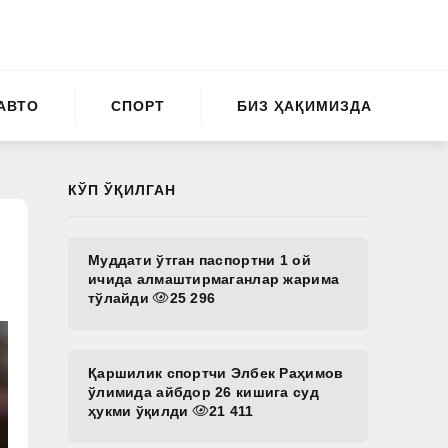
АВТО
СПОРТ
БИЗ ҲАҚИМИЗДА
КЎП ЎҚИЛГАН
Муддати ўтган паспортни 1 ой
ичида алмаштирмаганлар жарима
тўлайди
25 296
Қаршилик спортчи Элбек Раҳимов
ўлимида айбдор 26 кишига суд
ҳукми ўқилди
21 411