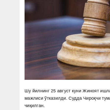
Шу йилнинг 25 август куни Жиноят ишла
мажлиси ўтказилди. Судда Чироқчи тум
чиқилган.