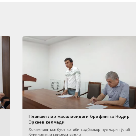
Планшетлар масаласидаги брифингга Нодир
Эркаев келмади
Ҳокимнинг матбуот котиби тадбиркор пуллари тўлаб
берилишини маълум қилди.