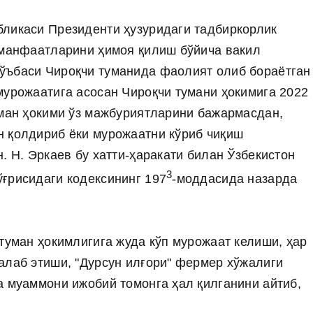
бликаси Президенти ҳузуридаги тадбиркорлик
 манфаатларини ҳимоя қилиш бўйича вакил
ўъбаси Чироқчи туманида фаолият олиб бораётган
мурожаатига асосан Чироқчи тумани ҳокимига 2022
уман ҳокими ўз мажбуриятларини бажармасдан,
н қолдириб ёки мурожаатни кўриб чиқиш
. Н. Эркаев бу хатти-ҳаракати билан Ўзбекистон
3
ғрисидаги кодексининг 197
-моддасида назарда
туман ҳокимлигига жуда кўп мурожаат келиши, ҳар
алаб этиши, "Дурсун илғори" фермер хўжалиги
а муаммони ижобий томонга ҳал қилганини айтиб,