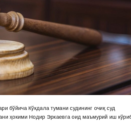
ри бўйича Кўкдала тумани судининг очиқ суд
ани ҳокими Нодир Эркаевга оид маъмурий иш кўри