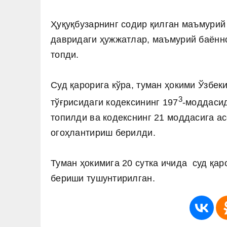
Ҳуқуқбузарнинг содир қилган маъмурий 
давридаги ҳужжатлар, маъмурий баённ
топди.
Суд қарорига кўра, туман ҳокими Ўзбе
3
тўғрисидаги кодексининг 197
-моддасид
топилди ва кодекснинг 21 моддасига а
огоҳлантириш берилди.
Туман ҳокимига 20 сутка ичида суд қа
бериши тушунтирилган.