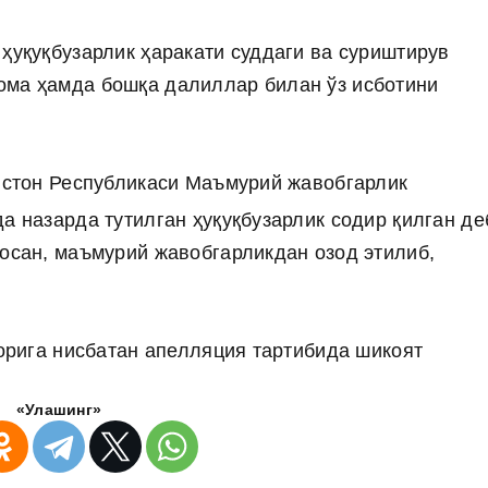
ҳуқуқбузарлик ҳаракати суддаги ва суриштирув
ома ҳамда бошқа далиллар билан ўз исботини
кистон Республикаси Маъмурий жавобгарлик
а назарда тутилган ҳуқуқбузарлик содир қилган де
сосан, маъмурий жавобгарликдан озод этилиб,
рорига нисбатан апелляция тартибида шикоят
«Улашинг»