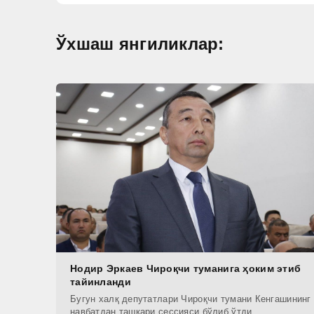
Ўхшаш янгиликлар:
Нодир Эркаев Чироқчи туманига ҳоким этиб
тайинланди
Бугун халқ депутатлари Чироқчи тумани Кенгашининг
навбатдан ташқари сессияси бўлиб ўтди.