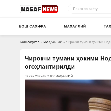
БОШ САҲИФА
МАҲАЛЛИЙ
ТА
Бош саҳифа
»
МАҲАЛЛИЙ
» Чироқчи тумани ҳокими Нод
Чироқчи тумани ҳокими Но
огоҳлантирилди
09 сен 2022
2 860
МАҲАЛЛИЙ