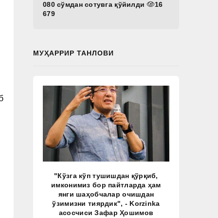
080 сўмдан сотувга қўйилди
16
679
МУҲАРРИР ТАНЛОВИ
б
"Кўзга кўп тушишдан қўрқиб,
имконимиз бор пайтларда ҳам
янги шаҳобчалар очишдан
ўзимизни тиярдик", - Korzinka
асосчиси Зафар Ҳошимов