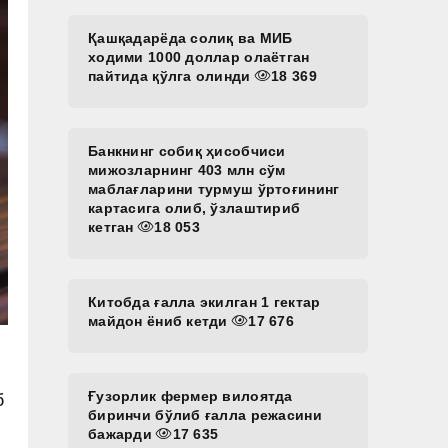
Қашқадарёда солиқ ва МИБ
ходими 1000 доллар олаётган
пайтида қўлга олинди
18 369
Банкнинг собиқ ҳисобчиси
мижозларнинг 403 млн сўм
маблағларини турмуш ўртоғининг
картасига олиб, ўзлаштириб
кетган
18 053
Китобда ғалла экилган 1 гектар
майдон ёниб кетди
17 676
Ғузорлик фермер вилоятда
б
биринчи бўлиб ғалла режасини
бажарди
17 635