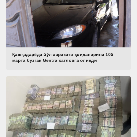
Қашқадарёда йўл ҳаракати қоидаларини 105
марта бузган Gentra хатловга олинди