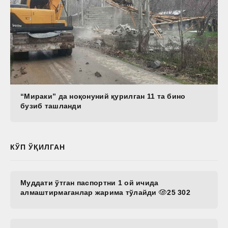
“Мираки” да ноқонуний қурилган 11 та бино
бузиб ташланди
КЎП ЎҚИЛГАН
Муддати ўтган паспортни 1 ой ичида
алмаштирмаганлар жарима тўлайди
25 302