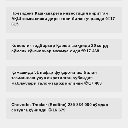
Президент Қашқадарёга инвестиция киритган
АҚШ компанияси директори билан учрашди
17
615
Косонлик тадбиркор Қарши шаҳрида 20 млрд
сўмлик кўнгилочар мажмуа очди
17 468
Қамашида 51 нафар фуқарони иш билан
таъминлаш учун ажратилган субсидия
маблағлари талон-тарож қилинди
17 403
Chevrolet Trecker (Redline) 285 834 080 сўмдан
сотувга қўйилди
16 679