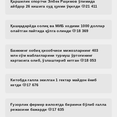
Қаршилик спортчи Элбек Раҳимов ўлимида
айбдор 26 кишига суд ҳукми ўқилди
21 411
Қашқадарёда солиқ ва МИБ ходими 1000 доллар
олаётган пайтида қўлга олинди
18 369
Банкнинг собиқ ҳисобчиси мижозларнинг 403
млн сўм маблағларини турмуш ўртоғининг
картасига олиб, ўзлаштириб кетган
18 053
Китобда ғалла экилган 1 гектар майдон ёниб
кетди
17 676
Ғузорлик фермер вилоятда биринчи бўлиб ғалла
режасини бажарди
17 635