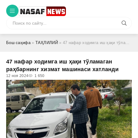
Бош саҳифа
»
ТАҲЛИЛИЙ
» 47 нафар ходимга иш ҳақи тўламаган раҳбарнинг хизмат машинаси хатланди
47 нафар ходимга иш ҳақи тўламаган
раҳбарнинг хизмат машинаси хатланди
12 ноя 2024
1 650