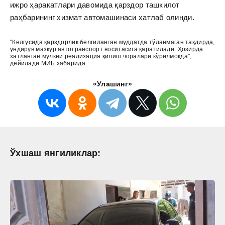
ижро ҳаракатлари давомида қарздор ташкилот
раҳбарининг хизмат автомашинаси хатлаб олинди.
"Келгусида қарздорлик белгиланган муддатда тўланмаган тақдирда,
ундирув мазкур автотранспорт воситасига қаратилади. Ҳозирда
хатланган мулкни реализация қилиш чоралари кўрилмоқда",
дейилади МИБ хабарида.
«Улашинг»
Ўхшаш янгиликлар: