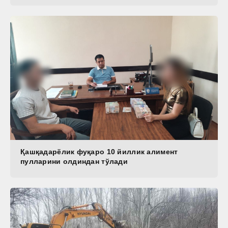
Қашқадарёлик фуқаро 10 йиллик алимент
пулларини олдиндан тўлади