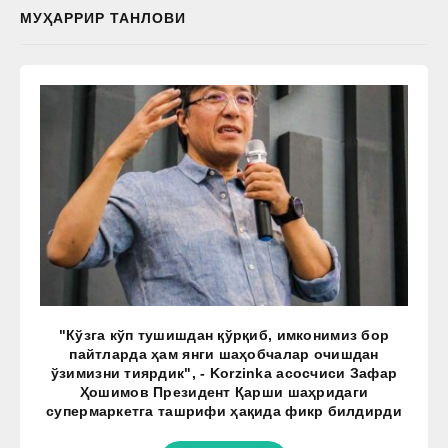
МУҲАРРИР ТАНЛОВИ
"Кўзга кўп тушишдан қўрқиб, имконимиз бор
пайтларда ҳам янги шаҳобчалар очишдан
ўзимизни тиярдик", - Korzinka асосчиси Зафар
Ҳошимов Президент Қарши шаҳридаги
супермаркетга ташрифи ҳақида фикр билдирди