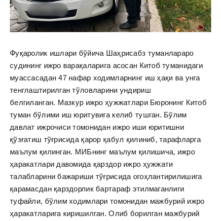
Фуқаролик ишлари бўйича Шаҳрисабз туманлараро
судининг ижро варақаларига асосан Китоб туманидаги
муассасадан 47 нафар ходимларнинг иш ҳақи ва унга
тенглаштирилган тўловларини ундириш
белгиланган.
Мазкур ижро ҳужжатлари Бюронинг Китоб
туман бўлими иш юритувига келиб тушган. Бўлим
давлат ижрочиси томонидан ижро иши юритишни
қўзғатиш тўғрисида қарор қабул қилиниб, тарафларга
маълум қилинган.
МИБнинг маълум қилишича, ижро
ҳаракатлари давомида қарздор ижро ҳужжати
талабларини бажариши тўғрисида огоҳлантирилишига
қарамасдан қарздорлик бартараф этилмаганлиги
туфайли, бўлим ходимлари томонидан мажбурий ижро
ҳаракатларига киришилган.
Олиб борилган мажбурий