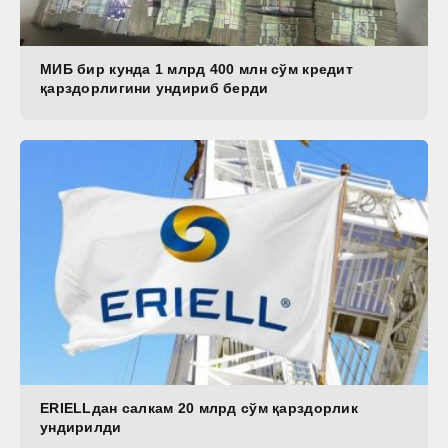
МИБ бир кунда 1 млрд 400 млн сўм кредит
қарздорлигини ундириб берди
ERIELLдан салкам 20 млрд сўм қарздорлик
ундирилди