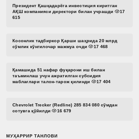
Президент Қашқадарёга инвестиция киритган
АҚШ компанияси директори билан учрашди
17
615
Косонлик тадбиркор Қарши шаҳрида 20 млрд
сўмлик кўнгилочар мажмуа очди
17 468
Қамашида 51 нафар фуқарони иш билан
таъминлаш учун ажратилган субсидия
маблағлари талон-тарож қилинди
17 404
Chevrolet Trecker (Redline) 285 834 080 сўмдан
сотувга қўйилди
16 679
МУҲАРРИР ТАНЛОВИ