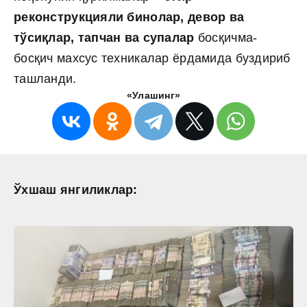
реконструкцияли бинолар, девор ва
тўсиқлар, тапчан ва супалар
босқичма-
босқич махсус техникалар ёрдамида буздириб
ташланди.
«Улашинг»
Ўхшаш янгиликлар: