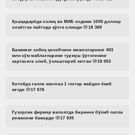
Қашқадарёда солиқ ва МИБ ходими 1000 доллар
олаётган пайтида қўлга олинди
18 369
Банкнинг собиқ ҳисобчиси мижозларнинг 403
млн сўм маблағларини турмуш ўртоғининг
картасига олиб, ўзлаштириб кетган
18 053
Китобда ғалла экилган 1 гектар майдон ёниб
кетди
17 676
Ғузорлик фермер вилоятда биринчи бўлиб ғалла
режасини бажарди
17 635