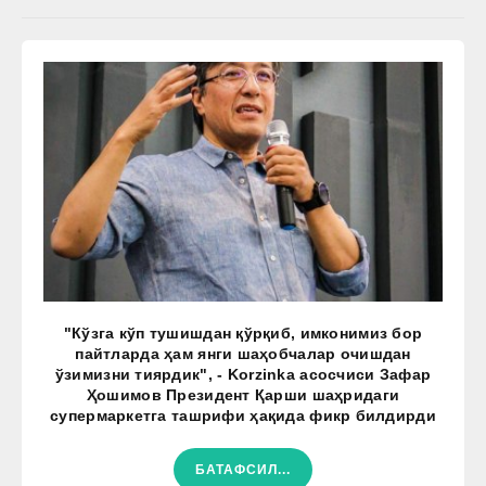
"Кўзга кўп тушишдан қўрқиб, имконимиз бор
пайтларда ҳам янги шаҳобчалар очишдан
ўзимизни тиярдик", - Korzinka асосчиси Зафар
Ҳошимов Президент Қарши шаҳридаги
супермаркетга ташрифи ҳақида фикр билдирди
БАТАФСИЛ...