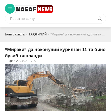
Бош саҳифа
»
ТАҲЛИЛИЙ
» “Мираки” да ноқонуний қурилган 11 та бино бузиб ташланди
“Мираки” да ноқонуний қурилган 11 та бино
бузиб ташланди
10 фев 2024
1 790