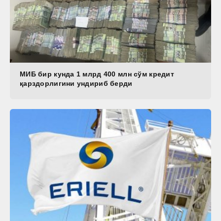
МИБ бир кунда 1 млрд 400 млн сўм кредит
қарздорлигини ундириб берди