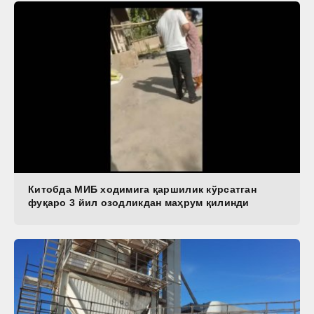
Китобда МИБ ходимига қаршилик кўрсатган
фуқаро 3 йил озодликдан маҳрум қилинди