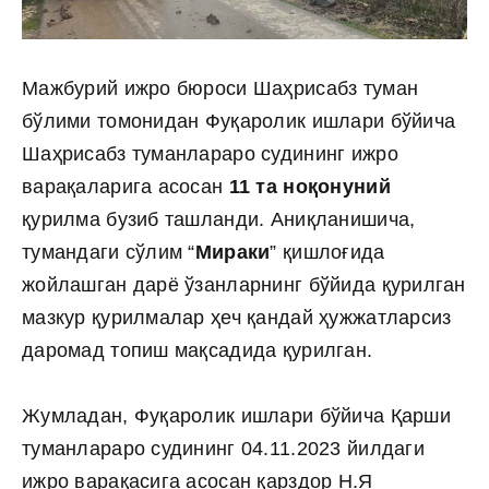
Мажбурий ижро бюроси Шаҳрисабз туман
бўлими томонидан Фуқаролик ишлари бўйича
Шаҳрисабз туманлараро судининг ижро
варақаларига асосан
11 та ноқонуний
қурилма бузиб ташланди. Аниқланишича,
тумандаги сўлим “
Мираки
” қишлоғида
жойлашган дарё ўзанларнинг бўйида қурилган
мазкур қурилмалар ҳеч қандай ҳужжатларсиз
даромад топиш мақсадида қурилган.
Жумладан, Фуқаролик ишлари бўйича Қарши
туманлараро судининг 04.11.2023 йилдаги
ижро варақасига асосан қарздор Н.Я