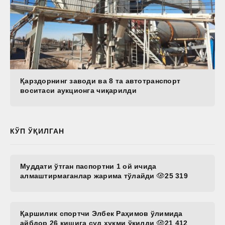
Қарздорнинг заводи ва 8 та автотранспорт
воситаси аукционга чиқарилди
КЎП ЎҚИЛГАН
Муддати ўтган паспортни 1 ой ичида
алмаштирмаганлар жарима тўлайди
25 319
Қаршилик спортчи Элбек Раҳимов ўлимида
айбдор 26 кишига суд ҳукми ўқилди
21 412