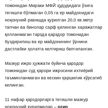
томонидан Мираки МФЙ ҳудудидаги ўзига
тегишли бўлмаган 0,05 га ер майдонидаги
ноқонуний равишда қурилган 20,0 кв.метр
тапчан ва бинолар сарф қилинган харажатлар
қопланмаган тарзда қарздор томонидан
буздирилиш ва ер майдонининг ўрнини
дастлабки ҳолатга келтириш белгиланган.
Мазкур ижро ҳужжати буйича қарздор
томонидан суд қарори ижросини ихтиёрий
таъминланмаган ва кескин қаршилик кўрсатиб
келинган.
11 нафар қарздорларга тегишли мазкур
ноқонуний қурилмалар –
оғир