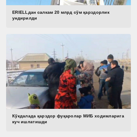
ERIELLдан салкам 20 млрд сўм қарздорлик
ундирилди
Кўкдалада қарздор фуқаролар МИБ ходимларига
куч ишлатишди