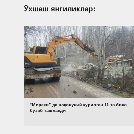
Ўхшаш янгиликлар:
“Мираки” да ноқонуний қурилган 11 та бино
бузиб ташланди