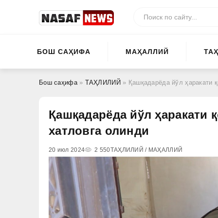
БОШ САҲИФА
МАҲАЛЛИЙ
ТА
Бош саҳифа
»
ТАҲЛИЛИЙ
» Қашқадарёда йўл ҳаракати қ
Қашқадарёда йўл ҳаракати қ
хатловга олинди
20 июл 2024
2 550
ТАҲЛИЛИЙ / МАҲАЛЛИЙ