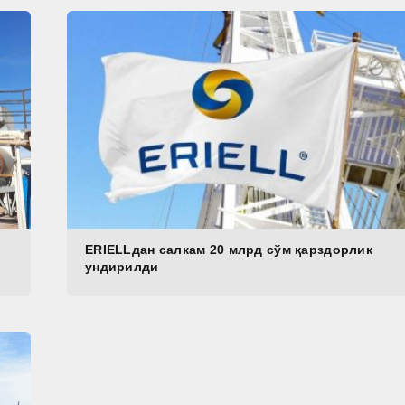
ERIELLдан салкам 20 млрд сўм қарздорлик
ундирилди