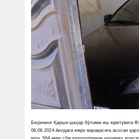
Бюронинг Қарши шаҳар бўлими иш юритувига Ф
06.06.2024 йилдаги ижро варақасига асосан қар
млн. 964 минг сўм қарздорликни ундириш юзаси