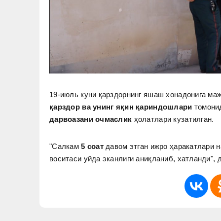
19-июль куни қарздорнинг яшаш хонадонига ма
қарздор ва унинг яқин қариндошлари
томони
дарвоазани очмаслик
ҳолатлари кузатилган.
"Салкам
5 соат
давом этган ижро ҳаракатлари 
воситаси уйда эканлиги аниқланиб, хатланди", 