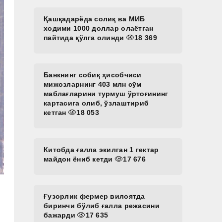
Қашқадарёда солиқ ва МИБ
ходими 1000 доллар олаётган
пайтида қўлга олинди
18 369
Банкнинг собиқ ҳисобчиси
мижозларнинг 403 млн сўм
маблағларини турмуш ўртоғининг
картасига олиб, ўзлаштириб
кетган
18 053
Китобда ғалла экилган 1 гектар
майдон ёниб кетди
17 676
Ғузорлик фермер вилоятда
биринчи бўлиб ғалла режасини
бажарди
17 635