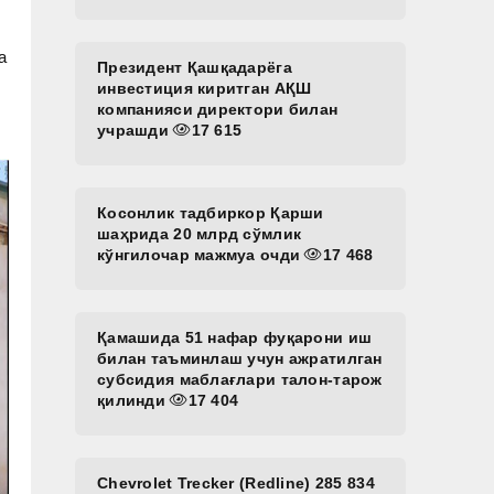
а
Президент Қашқадарёга
инвестиция киритган АҚШ
компанияси директори билан
учрашди
17 615
Косонлик тадбиркор Қарши
шаҳрида 20 млрд сўмлик
кўнгилочар мажмуа очди
17 468
Қамашида 51 нафар фуқарони иш
билан таъминлаш учун ажратилган
субсидия маблағлари талон-тарож
қилинди
17 404
Chevrolet Trecker (Redline) 285 834