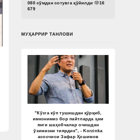
080 сўмдан сотувга қўйилди
16
679
МУҲАРРИР ТАНЛОВИ
"Кўзга кўп тушишдан қўрқиб,
имконимиз бор пайтларда ҳам
янги шаҳобчалар очишдан
ўзимизни тиярдик", - Korzinka
асосчиси Зафар Ҳошимов