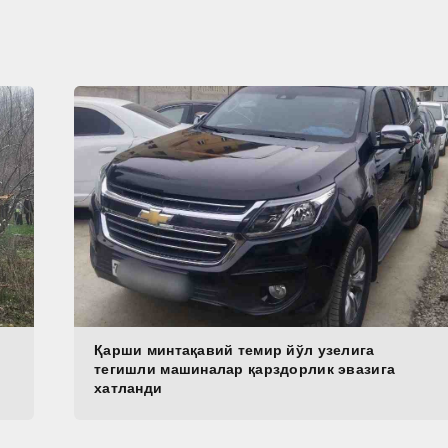
Қарши минтақавий темир йўл узелига
тегишли машиналар қарздорлик эвазига
хатланди