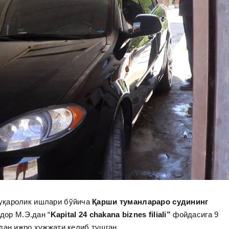
уқаролик ишлари бўйича
Қарши туманлараро судининг
здор М.Э.дан “
Kapital 24 chakana biznes filiali”
фойдасига 9
дан ижро ҳужжати келиб тушган.