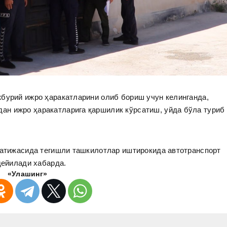
жбурий ижро ҳаракатларини олиб бориш учун келинганда,
дан ижро ҳаракатларига қаршилик кўрсатиш, уйда бўла туриб
натижасида тегишли ташкилотлар иштирокида автотранспорт
дейилади хабарда.
«Улашинг»