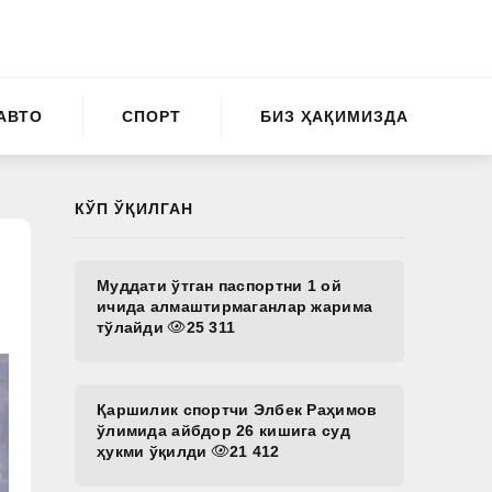
АВТО
СПОРТ
БИЗ ҲАҚИМИЗДА
КЎП ЎҚИЛГАН
Муддати ўтган паспортни 1 ой
ичида алмаштирмаганлар жарима
тўлайди
25 311
Қаршилик спортчи Элбек Раҳимов
ўлимида айбдор 26 кишига суд
ҳукми ўқилди
21 412