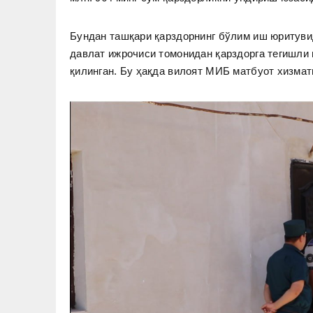
Бундан ташқари қарздорнинг бўлим иш юриту
давлат ижрочиси томонидан қарздорга тегишли 
қилинган. Бу ҳақда вилоят МИБ матбуот хизмат